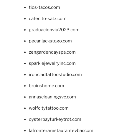
tios-tacos.com
cafecito-satx.com
graduacionviu2023.com
pecanjackstogo.com
zengardendayspa.com
sparklejewelryinc.com
ironcladtattoostudio.com
bruinshome.com
annascleaningsvc.com
wolfcitytattoo.com
oysterbayturkeytrot.com
lafronterarestauranteybar.com