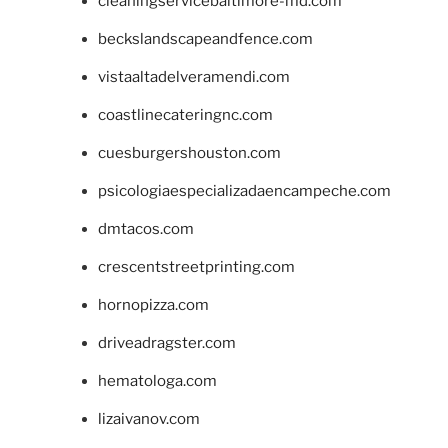
cleaningservicebaltimore-md.com
beckslandscapeandfence.com
vistaaltadelveramendi.com
coastlinecateringnc.com
cuesburgershouston.com
psicologiaespecializadaencampeche.com
dmtacos.com
crescentstreetprinting.com
hornopizza.com
driveadragster.com
hematologa.com
lizaivanov.com