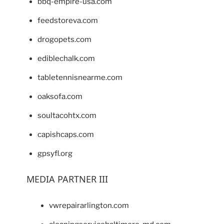
bbq-empire-usa.com
feedstoreva.com
drogopets.com
ediblechalk.com
tabletennisnearme.com
oaksofa.com
soultacohtx.com
capishcaps.com
gpsyfl.org
MEDIA PARTNER III
vwrepairarlington.com