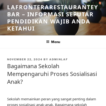
Skip
LAFRONTERARESTAURANTEY
to
BAR – INFORMASI SEPUTAR
content
PENDIDIKAN WAJIB ANDA
KETAHUI
Menu
POSTED
NOVEMBER 22, 2024
BY
ADMINLAF
ON
Bagaimana Sekolah
Mempengaruhi Proses Sosialisasi
Anak?
Sekolah memainkan peran yang sangat penting dalam
proses sosialisasi anak-anak. Bagaimana sekolah