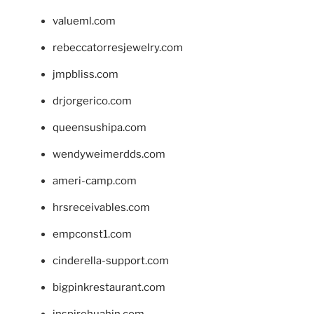
valueml.com
rebeccatorresjewelry.com
jmpbliss.com
drjorgerico.com
queensushipa.com
wendyweimerdds.com
ameri-camp.com
hrsreceivables.com
empconst1.com
cinderella-support.com
bigpinkrestaurant.com
inspirehuahin.com