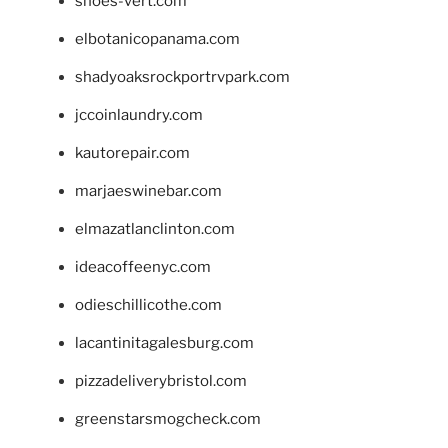
shoes-vert.com
elbotanicopanama.com
shadyoaksrockportrvpark.com
jccoinlaundry.com
kautorepair.com
marjaeswinebar.com
elmazatlanclinton.com
ideacoffeenyc.com
odieschillicothe.com
lacantinitagalesburg.com
pizzadeliverybristol.com
greenstarsmogcheck.com