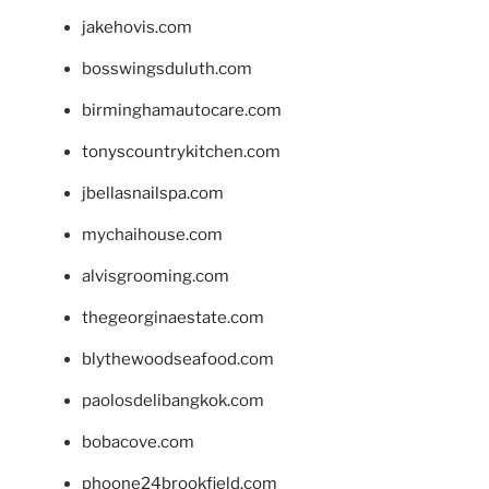
jakehovis.com
bosswingsduluth.com
birminghamautocare.com
tonyscountrykitchen.com
jbellasnailspa.com
mychaihouse.com
alvisgrooming.com
thegeorginaestate.com
blythewoodseafood.com
paolosdelibangkok.com
bobacove.com
phoone24brookfield.com