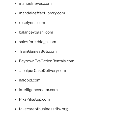
manoelneves.com
mandelaeffectlibrary.com
roselynns.com
balanceyoganj.com
salesforceblogs.com
TrainGames365.com
BaytownEvaCationRentals.com
JabalpurCakeDelivery.com
halobjd.com
intelligenceqatar.com
PikaPikaApp.com
takecareofbusinessdfw.org