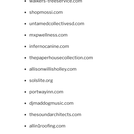
walkers-treeservice.com
shopmossi.com
untamedcollectivesd.com
mxpwellness.com
infernocanine.com
thepaperhousecollection.com
allisonwillisholley.com
solslite.org
portwayinn.com
djmaddogmusic.com
thesoundarchitects.com
allin1roofing.com