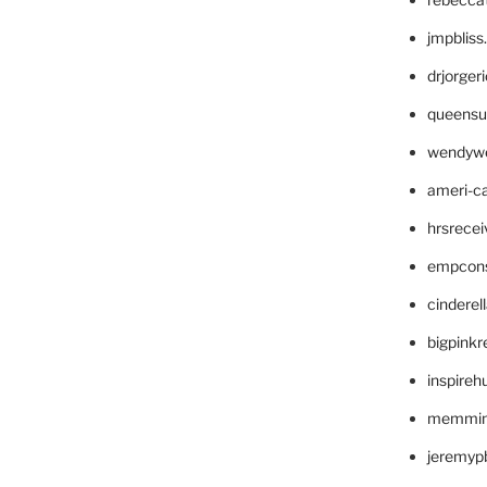
jmpblis
drjorger
queensu
wendyw
ameri-
hrsrece
empcon
cinderel
bigpinkr
inspireh
memming
jeremyp