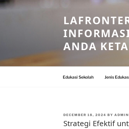
Skip
to
LAFRONTE
content
INFORMASI
ANDA KET
Edukasi Sekolah
Jenis Edukas
POSTED
DECEMBER 18, 2024
BY
ADMIN
ON
Strategi Efektif 