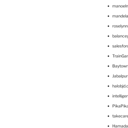
manoel
mandelae
roselyn
balance
salesfo
TrainG
Baytown
Jabalpu
halobjd
intellig
PikaPik
takecar
Hamada