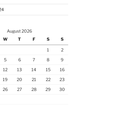
24
August 2026
W
T
F
S
S
1
2
5
6
7
8
9
12
13
14
15
16
19
20
21
22
23
26
27
28
29
30