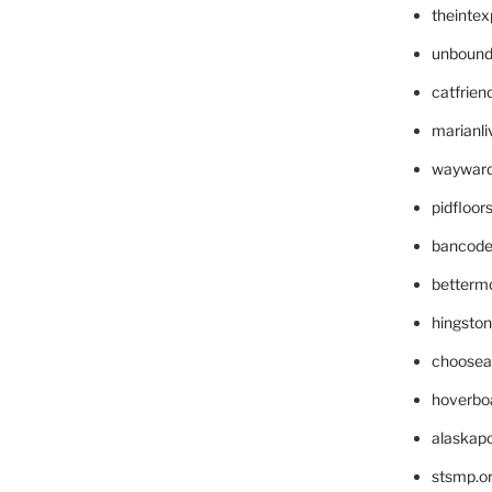
theinte
unbound
catfrien
marianli
wayward
pidfloo
bancode
betterm
hingsto
choosea
hoverbo
alaskapo
stsmp.o