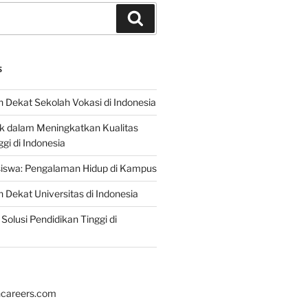
Search
S
 Dekat Sekolah Vokasi di Indonesia
ik dalam Meningkatkan Kualitas
gi di Indonesia
iswa: Pengalaman Hidup di Kampus
 Dekat Universitas di Indonesia
Solusi Pendidikan Tinggi di
hcareers.com