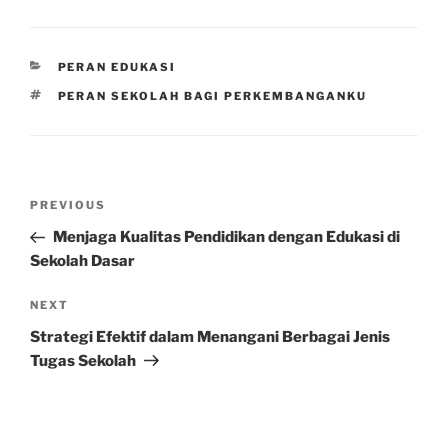
CATEGORIES
PERAN EDUKASI
TAGS
PERAN SEKOLAH BAGI PERKEMBANGANKU
Post
Previous
PREVIOUS
navigation
Post
Menjaga Kualitas Pendidikan dengan Edukasi di
Sekolah Dasar
Next
NEXT
Post
Strategi Efektif dalam Menangani Berbagai Jenis
Tugas Sekolah