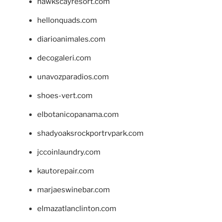
hawkscayresort.com
hellonquads.com
diarioanimales.com
decogaleri.com
unavozparadios.com
shoes-vert.com
elbotanicopanama.com
shadyoaksrockportrvpark.com
jccoinlaundry.com
kautorepair.com
marjaeswinebar.com
elmazatlanclinton.com