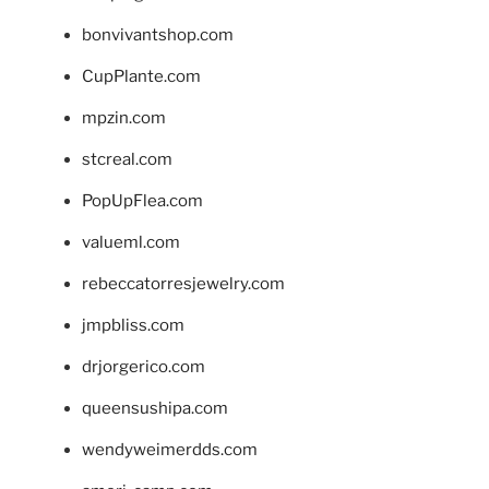
bonvivantshop.com
CupPlante.com
mpzin.com
stcreal.com
PopUpFlea.com
valueml.com
rebeccatorresjewelry.com
jmpbliss.com
drjorgerico.com
queensushipa.com
wendyweimerdds.com