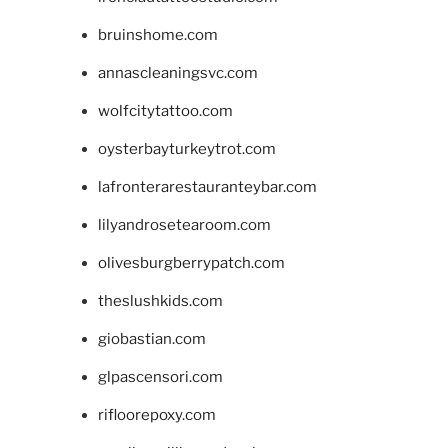
bruinshome.com
annascleaningsvc.com
wolfcitytattoo.com
oysterbayturkeytrot.com
lafronterarestauranteybar.com
lilyandrosetearoom.com
olivesburgberrypatch.com
theslushkids.com
giobastian.com
glpascensori.com
rifloorepoxy.com