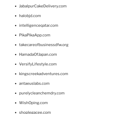
JabalpurCakeDelivery.com
halobjd.com
intelligenceqatar.com
PikaPikaApp.com
takecareofbusinessdfw.org
HamadaOfJapan.com
VersifyLifestyle.com
kingscreekadventures.com
antaeuslabs.com
purelycleanchemdry.com
WishOping.com
shoplegacee.com