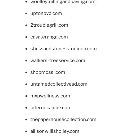
woolleymillingandpaving.com
uptonpvd.com
2troublegrill.com
casateranga.com
sticksandstonesstudiooh.com
walkers-treeservice.com
shopmossi.com
untamedcollectivesd.com
mxpwellness.com
infernocanine.com
thepaperhousecollection.com
allisonwillisholley.com