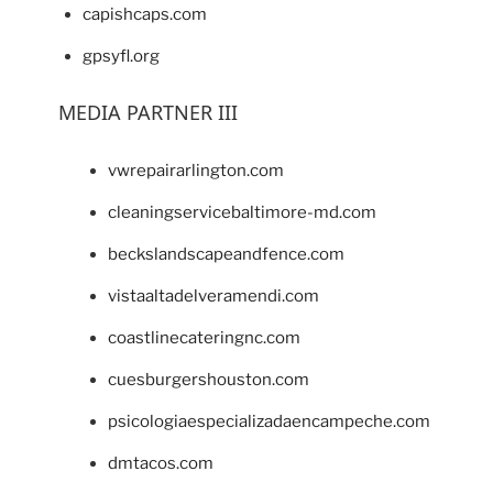
capishcaps.com
gpsyfl.org
MEDIA PARTNER III
vwrepairarlington.com
cleaningservicebaltimore-md.com
beckslandscapeandfence.com
vistaaltadelveramendi.com
coastlinecateringnc.com
cuesburgershouston.com
psicologiaespecializadaencampeche.com
dmtacos.com