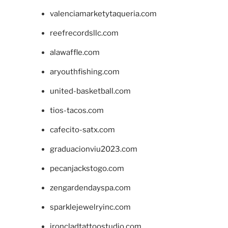
valenciamarketytaqueria.com
reefrecordsllc.com
alawaffle.com
aryouthfishing.com
united-basketball.com
tios-tacos.com
cafecito-satx.com
graduacionviu2023.com
pecanjackstogo.com
zengardendayspa.com
sparklejewelryinc.com
ironcladtattoostudio.com