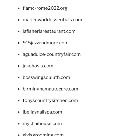
fiamc-rome2022.org
mariceworldessentials.com
lafisheriarestaurant.com
915jazzandmore.com
aguadulce-countryfair.com
jakehovis.com
bosswingsduluth.com
birminghamautocare.com
tonyscountrykitchen.com
jbellasnailspa.com
mychaihouse.com
alvisgrooming.com