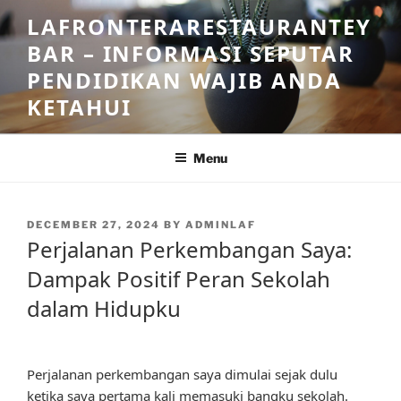
Skip
LAFRONTERARESTAURANTEY
to
BAR – INFORMASI SEPUTAR
content
PENDIDIKAN WAJIB ANDA
KETAHUI
Menu
POSTED
DECEMBER 27, 2024
BY
ADMINLAF
ON
Perjalanan Perkembangan Saya:
Dampak Positif Peran Sekolah
dalam Hidupku
Perjalanan perkembangan saya dimulai sejak dulu
ketika saya pertama kali memasuki bangku sekolah.