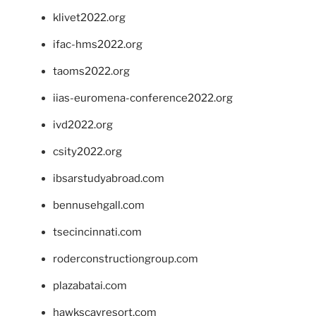
klivet2022.org
ifac-hms2022.org
taoms2022.org
iias-euromena-conference2022.org
ivd2022.org
csity2022.org
ibsarstudyabroad.com
bennusehgall.com
tsecincinnati.com
roderconstructiongroup.com
plazabatai.com
hawkscayresort.com