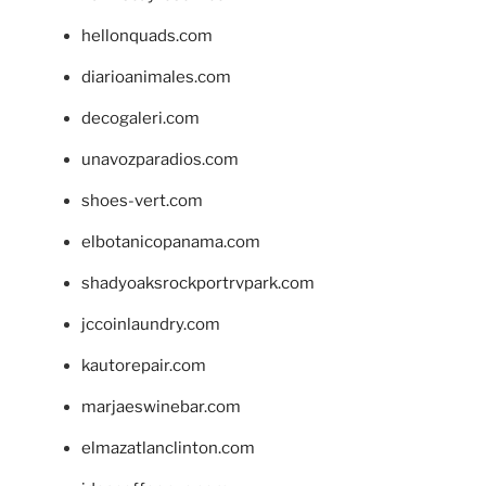
hellonquads.com
diarioanimales.com
decogaleri.com
unavozparadios.com
shoes-vert.com
elbotanicopanama.com
shadyoaksrockportrvpark.com
jccoinlaundry.com
kautorepair.com
marjaeswinebar.com
elmazatlanclinton.com