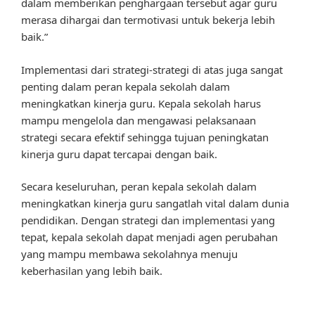
dalam memberikan penghargaan tersebut agar guru
merasa dihargai dan termotivasi untuk bekerja lebih
baik.”
Implementasi dari strategi-strategi di atas juga sangat
penting dalam peran kepala sekolah dalam
meningkatkan kinerja guru. Kepala sekolah harus
mampu mengelola dan mengawasi pelaksanaan
strategi secara efektif sehingga tujuan peningkatan
kinerja guru dapat tercapai dengan baik.
Secara keseluruhan, peran kepala sekolah dalam
meningkatkan kinerja guru sangatlah vital dalam dunia
pendidikan. Dengan strategi dan implementasi yang
tepat, kepala sekolah dapat menjadi agen perubahan
yang mampu membawa sekolahnya menuju
keberhasilan yang lebih baik.