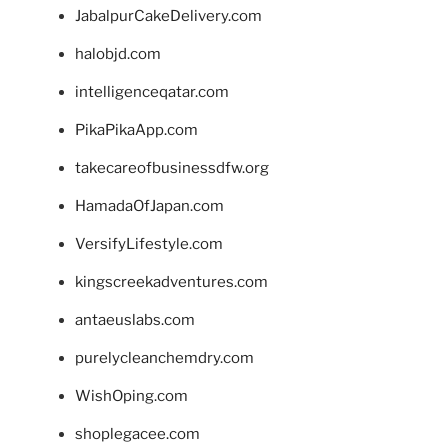
JabalpurCakeDelivery.com
halobjd.com
intelligenceqatar.com
PikaPikaApp.com
takecareofbusinessdfw.org
HamadaOfJapan.com
VersifyLifestyle.com
kingscreekadventures.com
antaeuslabs.com
purelycleanchemdry.com
WishOping.com
shoplegacee.com