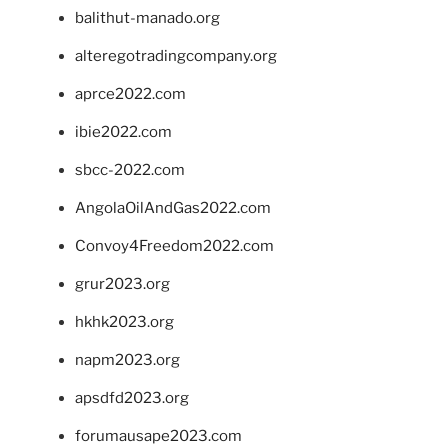
balithut-manado.org
alteregotradingcompany.org
aprce2022.com
ibie2022.com
sbcc-2022.com
AngolaOilAndGas2022.com
Convoy4Freedom2022.com
grur2023.org
hkhk2023.org
napm2023.org
apsdfd2023.org
forumausape2023.com