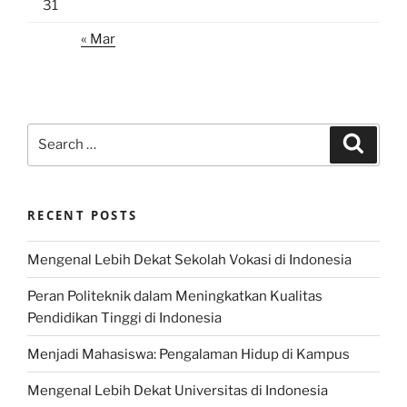
31
« Mar
Search
Search
for:
RECENT POSTS
Mengenal Lebih Dekat Sekolah Vokasi di Indonesia
Peran Politeknik dalam Meningkatkan Kualitas
Pendidikan Tinggi di Indonesia
Menjadi Mahasiswa: Pengalaman Hidup di Kampus
Mengenal Lebih Dekat Universitas di Indonesia