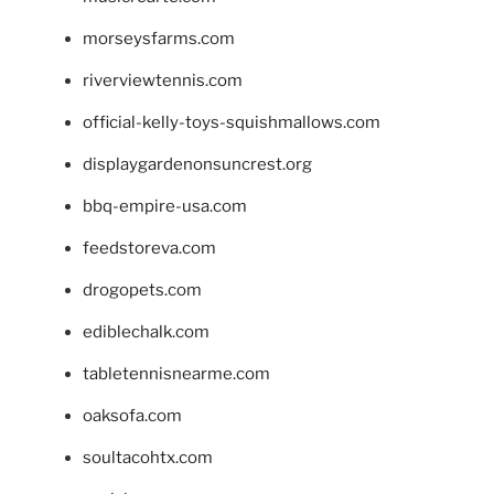
morseysfarms.com
riverviewtennis.com
official-kelly-toys-squishmallows.com
displaygardenonsuncrest.org
bbq-empire-usa.com
feedstoreva.com
drogopets.com
ediblechalk.com
tabletennisnearme.com
oaksofa.com
soultacohtx.com