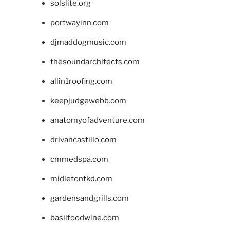
solslite.org
portwayinn.com
djmaddogmusic.com
thesoundarchitects.com
allin1roofing.com
keepjudgewebb.com
anatomyofadventure.com
drivancastillo.com
cmmedspa.com
midletontkd.com
gardensandgrills.com
basilfoodwine.com