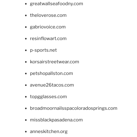
greatwallseafoodny.com
theloverose.com
gabriovoice.com
resinflowart.com
p-sports.net
korsairstreetwear.com
petshopallston.com
avenue26tacos.com
topgglasses.com
broadmoornailsspacoloradosprings.com
missblackpasadena.com
anneskitchen.org