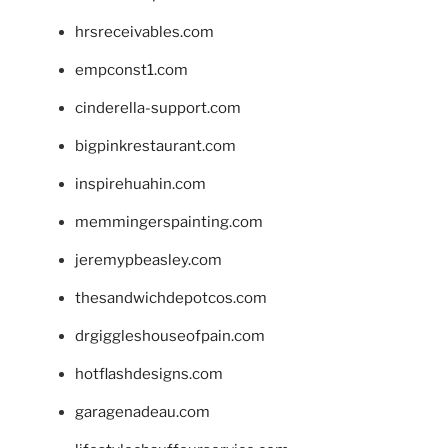
hrsreceivables.com
empconst1.com
cinderella-support.com
bigpinkrestaurant.com
inspirehuahin.com
memmingerspainting.com
jeremypbeasley.com
thesandwichdepotcos.com
drgiggleshouseofpain.com
hotflashdesigns.com
garagenadeau.com