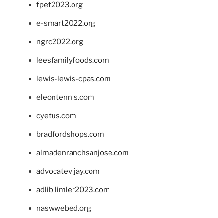
fpet2023.org
e-smart2022.org
ngrc2022.org
leesfamilyfoods.com
lewis-lewis-cpas.com
eleontennis.com
cyetus.com
bradfordshops.com
almadenranchsanjose.com
advocatevijay.com
adlibilimler2023.com
naswwebed.org