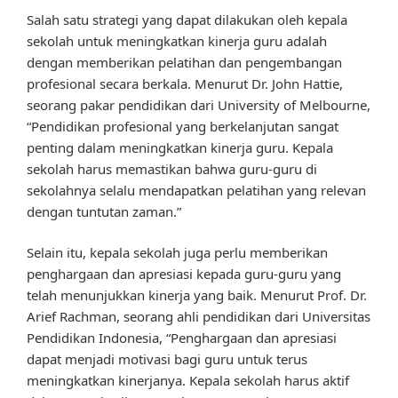
Salah satu strategi yang dapat dilakukan oleh kepala
sekolah untuk meningkatkan kinerja guru adalah
dengan memberikan pelatihan dan pengembangan
profesional secara berkala. Menurut Dr. John Hattie,
seorang pakar pendidikan dari University of Melbourne,
“Pendidikan profesional yang berkelanjutan sangat
penting dalam meningkatkan kinerja guru. Kepala
sekolah harus memastikan bahwa guru-guru di
sekolahnya selalu mendapatkan pelatihan yang relevan
dengan tuntutan zaman.”
Selain itu, kepala sekolah juga perlu memberikan
penghargaan dan apresiasi kepada guru-guru yang
telah menunjukkan kinerja yang baik. Menurut Prof. Dr.
Arief Rachman, seorang ahli pendidikan dari Universitas
Pendidikan Indonesia, “Penghargaan dan apresiasi
dapat menjadi motivasi bagi guru untuk terus
meningkatkan kinerjanya. Kepala sekolah harus aktif