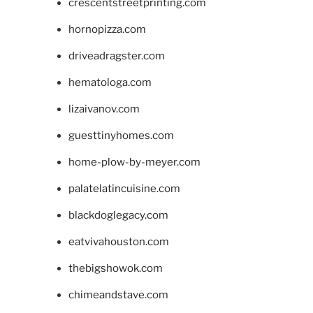
crescentstreetprinting.com
hornopizza.com
driveadragster.com
hematologa.com
lizaivanov.com
guesttinyhomes.com
home-plow-by-meyer.com
palatelatincuisine.com
blackdoglegacy.com
eatvivahouston.com
thebigshowok.com
chimeandstave.com