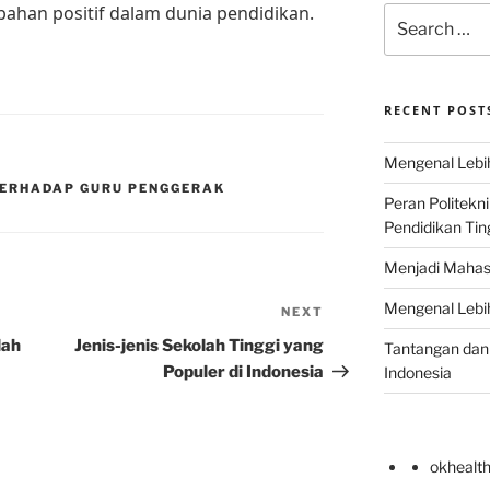
an positif dalam dunia pendidikan.
Search
for:
RECENT POST
Mengenal Lebih
TERHADAP GURU PENGGERAK
Peran Politekn
Pendidikan Ting
Menjadi Mahas
Mengenal Lebih
NEXT
Next
Post
lah
Jenis-jenis Sekolah Tinggi yang
Tantangan dan 
Populer di Indonesia
Indonesia
okhealt