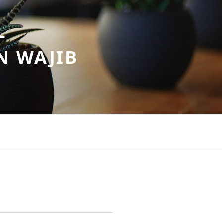
–
N WAJIB