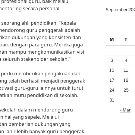
rofesional guru, baik melalui
entoring secara personal.
September 20
, seorang ahli pendidikan, “Kepala
 mendorong guru penggerak adalah
kan dukungan yang konsisten dan
M
T
ik dengan para guru. Mereka juga
as dan mampu mengkomunikasikan visi
a seluruh stakeholder sekolah.”
3
4
10
11
uga perlu memberikan pengakuan dan
17
18
ang telah berhasil menjadi penggerak
otivasi guru-guru lainnya untuk turut
24
25
tkan mutu pendidikan di sekolah.
31
 sekolah dalam mendorong guru
« Mar
 hal yang sepele. Melalui
 dan pemberian dukungan yang
an lahir lebih banyak guru penggerak