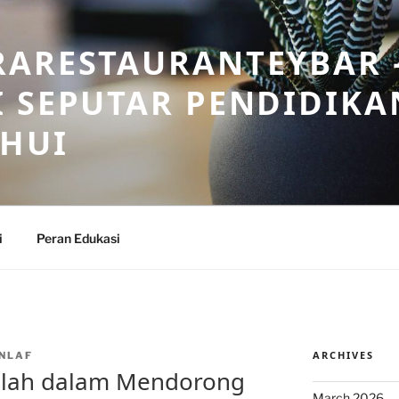
RARESTAURANTEYBAR 
 SEPUTAR PENDIDIKA
AHUI
i
Peran Edukasi
ARCHIVES
NLAF
olah dalam Mendorong
March 2026