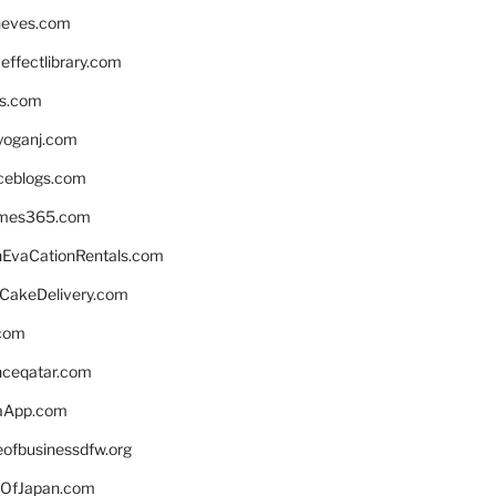
neves.com
ffectlibrary.com
ns.com
yoganj.com
rceblogs.com
ames365.com
EvaCationRentals.com
rCakeDelivery.com
.com
enceqatar.com
aApp.com
eofbusinessdfw.org
OfJapan.com