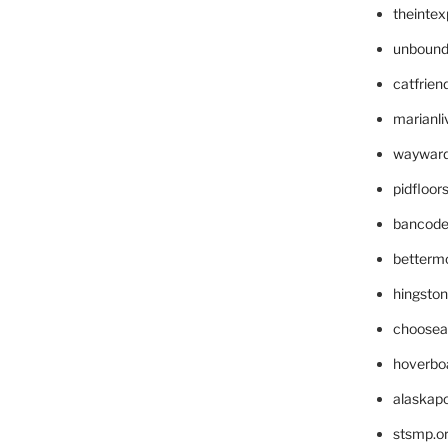
theinte
unbound
catfrien
marianli
wayward
pidfloo
bancode
betterm
hingsto
choosea
hoverbo
alaskapo
stsmp.o