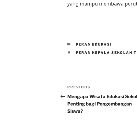
yang mampu membawa perubah
CATEGORIES
PERAN EDUKASI
TAGS
PERAN KEPALA SEKOLAH 
Post
Previous
PREVIOUS
navigation
Post
Mengapa Wisata Edukasi Seko
Penting bagi Pengembangan
Siswa?