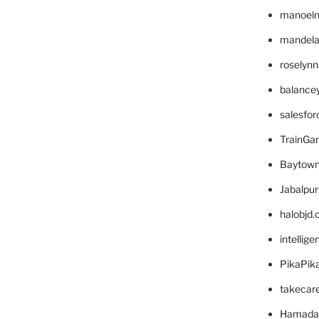
manoel
mandelae
roselyn
balance
salesfo
TrainG
Baytown
Jabalpu
halobjd
intellig
PikaPik
takecar
Hamada