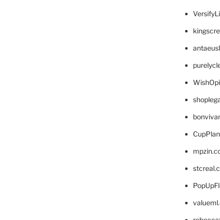
VersifyL
kingscr
antaeus
purelyc
WishOp
shopleg
bonviva
CupPlan
mpzin.c
stcreal.
PopUpFl
valueml
rebecca