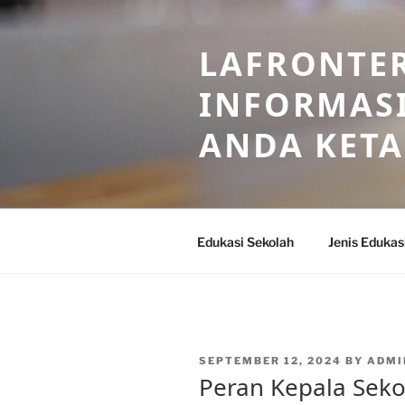
Skip
to
LAFRONTE
content
INFORMASI
ANDA KET
Edukasi Sekolah
Jenis Edukas
POSTED
SEPTEMBER 12, 2024
BY
ADMI
ON
Peran Kepala Sek