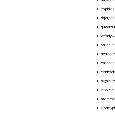
jmpblis
drjorger
queensu
wendyw
ameri-
hrsrece
empcon
cinderel
bigpinkr
inspireh
memming
jeremyp