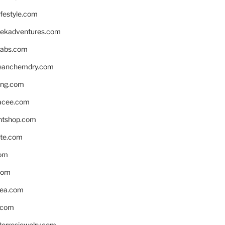
ifestyle.com
eekadventures.com
labs.com
leanchemdry.com
ing.com
acee.com
ntshop.com
te.com
om
com
ea.com
.com
torresjewelry.com