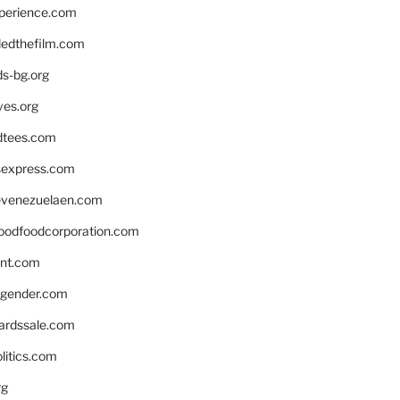
xperience.com
edthefilm.com
ds-bg.org
ves.org
tees.com
rsexpress.com
venezuelaen.com
oodfoodcorporation.com
nnt.com
gender.com
ardssale.com
litics.com
rg