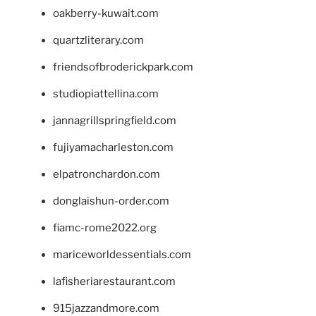
oakberry-kuwait.com
quartzliterary.com
friendsofbroderickpark.com
studiopiattellina.com
jannagrillspringfield.com
fujiyamacharleston.com
elpatronchardon.com
donglaishun-order.com
fiamc-rome2022.org
mariceworldessentials.com
lafisheriarestaurant.com
915jazzandmore.com