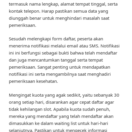
termasuk nama lengkap, alamat tempat tinggal, serta
kontak telepon. Harap pastikan semua data yang
diunggah benar untuk menghindari masalah saat
pemeriksaan.
Sesudah melengkapi form daftar, peserta akan
menerima notifikasi melalui email atau SMS. Notifikasi
ini ini berfungsi sebagai bukti bahwa telah mendaftar
dan juga mencantumkan tanggal serta tempat
pemeriksaan. Sangat penting untuk mendapatkan
notifikasi ini serta mengambilnya saat menghadiri
pemeriksaan kesehatan.
Mengingat kuota yang agak sedikit, yaitu sebanyak 30
orang setiap hari, disarankan agar cepat daftar agar
tidak kehilangan slot. Apabila kuota sudah penuh,
mereka yang mendaftar yang telah mendaftar akan
dimasukkan ke dalam waiting list untuk hari-hari
selanjutnya. Pastikan untuk mengecek informasi