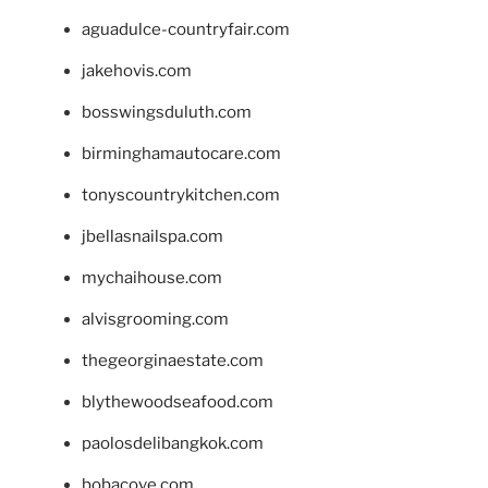
aguadulce-countryfair.com
jakehovis.com
bosswingsduluth.com
birminghamautocare.com
tonyscountrykitchen.com
jbellasnailspa.com
mychaihouse.com
alvisgrooming.com
thegeorginaestate.com
blythewoodseafood.com
paolosdelibangkok.com
bobacove.com