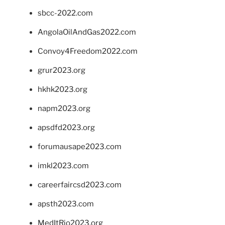
sbcc-2022.com
AngolaOilAndGas2022.com
Convoy4Freedom2022.com
grur2023.org
hkhk2023.org
napm2023.org
apsdfd2023.org
forumausape2023.com
imkl2023.com
careerfaircsd2023.com
apsth2023.com
MedItRio2023.org