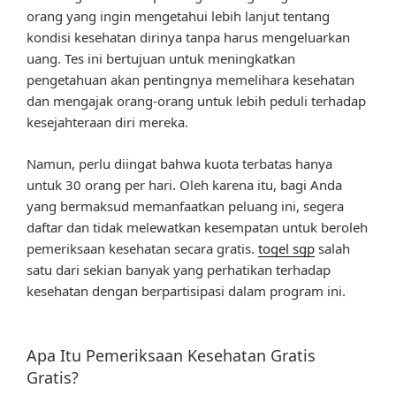
orang yang ingin mengetahui lebih lanjut tentang
kondisi kesehatan dirinya tanpa harus mengeluarkan
uang. Tes ini bertujuan untuk meningkatkan
pengetahuan akan pentingnya memelihara kesehatan
dan mengajak orang-orang untuk lebih peduli terhadap
kesejahteraan diri mereka.
Namun, perlu diingat bahwa kuota terbatas hanya
untuk 30 orang per hari. Oleh karena itu, bagi Anda
yang bermaksud memanfaatkan peluang ini, segera
daftar dan tidak melewatkan kesempatan untuk beroleh
pemeriksaan kesehatan secara gratis.
togel sgp
salah
satu dari sekian banyak yang perhatikan terhadap
kesehatan dengan berpartisipasi dalam program ini.
Apa Itu Pemeriksaan Kesehatan Gratis
Gratis?