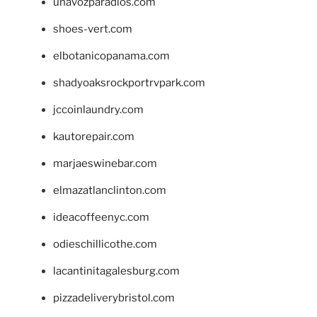
unavozparadios.com
shoes-vert.com
elbotanicopanama.com
shadyoaksrockportrvpark.com
jccoinlaundry.com
kautorepair.com
marjaeswinebar.com
elmazatlanclinton.com
ideacoffeenyc.com
odieschillicothe.com
lacantinitagalesburg.com
pizzadeliverybristol.com