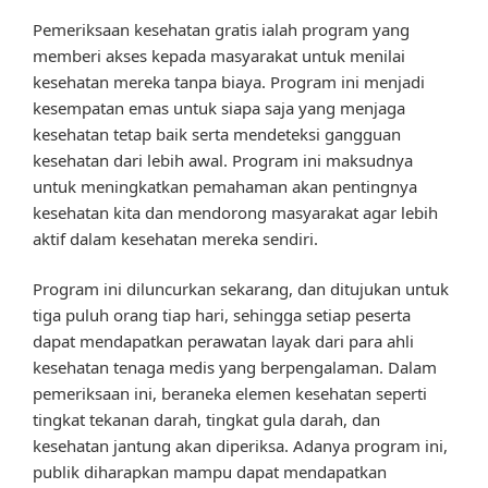
Pemeriksaan kesehatan gratis ialah program yang
memberi akses kepada masyarakat untuk menilai
kesehatan mereka tanpa biaya. Program ini menjadi
kesempatan emas untuk siapa saja yang menjaga
kesehatan tetap baik serta mendeteksi gangguan
kesehatan dari lebih awal. Program ini maksudnya
untuk meningkatkan pemahaman akan pentingnya
kesehatan kita dan mendorong masyarakat agar lebih
aktif dalam kesehatan mereka sendiri.
Program ini diluncurkan sekarang, dan ditujukan untuk
tiga puluh orang tiap hari, sehingga setiap peserta
dapat mendapatkan perawatan layak dari para ahli
kesehatan tenaga medis yang berpengalaman. Dalam
pemeriksaan ini, beraneka elemen kesehatan seperti
tingkat tekanan darah, tingkat gula darah, dan
kesehatan jantung akan diperiksa. Adanya program ini,
publik diharapkan mampu dapat mendapatkan