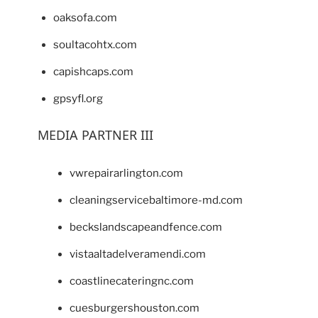
oaksofa.com
soultacohtx.com
capishcaps.com
gpsyfl.org
MEDIA PARTNER III
vwrepairarlington.com
cleaningservicebaltimore-md.com
beckslandscapeandfence.com
vistaaltadelveramendi.com
coastlinecateringnc.com
cuesburgershouston.com