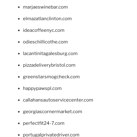
marjaeswinebar.com
elmazatlanclinton.com
ideacoffeenyc.com
odieschillicothe.com
lacantinitagalesburg.com
pizzadeliverybristol.com
greenstarsmogcheck.com
happypawspl.com
callahansautoservicecenter.com
georgiascornermarket.com
perfectfit24-7.com
portugalprivatedriver.com