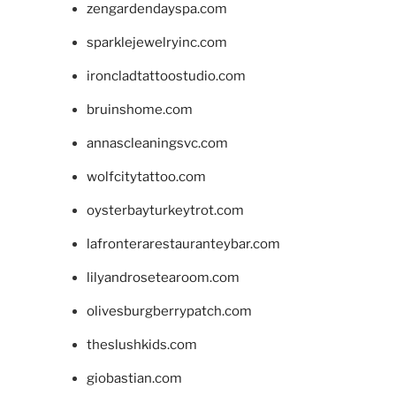
zengardendayspa.com
sparklejewelryinc.com
ironcladtattoostudio.com
bruinshome.com
annascleaningsvc.com
wolfcitytattoo.com
oysterbayturkeytrot.com
lafronterarestauranteybar.com
lilyandrosetearoom.com
olivesburgberrypatch.com
theslushkids.com
giobastian.com