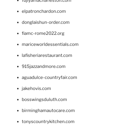
fujiyamacharleston.com
elpatronchardon.com
donglaishun-order.com
fiamc-rome2022.org
mariceworldessentials.com
lafisheriarestaurant.com
915jazzandmore.com
aguadulce-countryfair.com
jakehovis.com
bosswingsduluth.com
birminghamautocare.com
tonyscountrykitchen.com