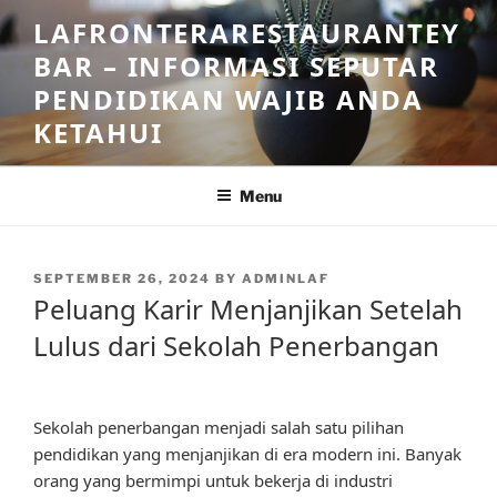
Skip
LAFRONTERARESTAURANTEY
to
BAR – INFORMASI SEPUTAR
content
PENDIDIKAN WAJIB ANDA
KETAHUI
Menu
POSTED
SEPTEMBER 26, 2024
BY
ADMINLAF
ON
Peluang Karir Menjanjikan Setelah
Lulus dari Sekolah Penerbangan
Sekolah penerbangan menjadi salah satu pilihan
pendidikan yang menjanjikan di era modern ini. Banyak
orang yang bermimpi untuk bekerja di industri