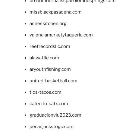
broadmoornailsspacoloradosprings.com
missblackpasadena.com
anneskitchen.org
valenciamarketytaqueria.com
reefrecordsllc.com
alawaffle.com
aryouthfishing.com
united-basketball.com
tios-tacos.com
cafecito-satx.com
graduacionviu2023.com
pecanjackstogo.com