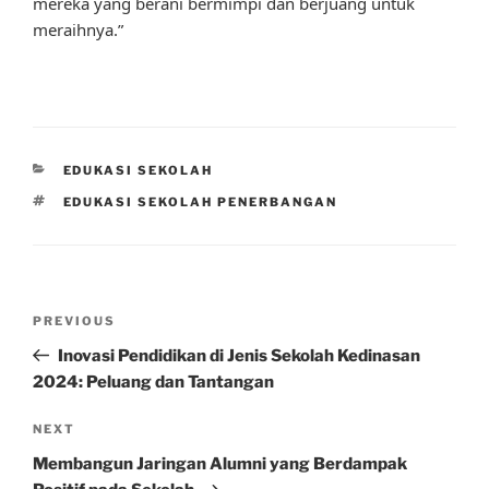
mereka yang berani bermimpi dan berjuang untuk
meraihnya.”
CATEGORIES
EDUKASI SEKOLAH
TAGS
EDUKASI SEKOLAH PENERBANGAN
Post
Previous
PREVIOUS
navigation
Post
Inovasi Pendidikan di Jenis Sekolah Kedinasan
2024: Peluang dan Tantangan
Next
NEXT
Post
Membangun Jaringan Alumni yang Berdampak