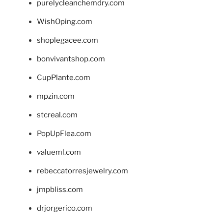
purelycleanchemdry.com
WishOping.com
shoplegacee.com
bonvivantshop.com
CupPlante.com
mpzin.com
stcreal.com
PopUpFlea.com
valueml.com
rebeccatorresjewelry.com
jmpbliss.com
drjorgerico.com