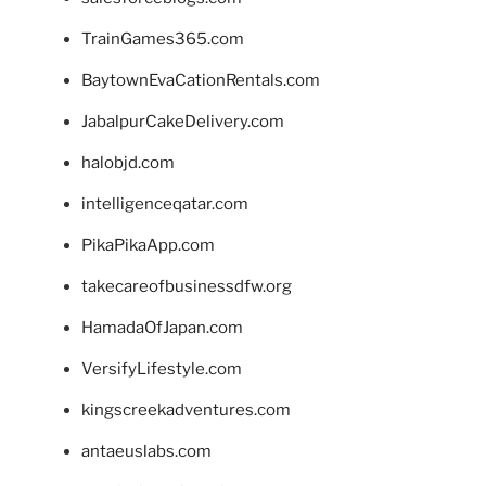
TrainGames365.com
BaytownEvaCationRentals.com
JabalpurCakeDelivery.com
halobjd.com
intelligenceqatar.com
PikaPikaApp.com
takecareofbusinessdfw.org
HamadaOfJapan.com
VersifyLifestyle.com
kingscreekadventures.com
antaeuslabs.com