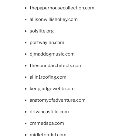
thepaperhousecollection.com
allisonwillisholley.com
solslite.org
portwayinn.com
djmaddogmusic.com
thesoundarchitects.com
allin1roofing.com
keepjudgewebb.com
anatomyofadventure.com
drivancastillo.com
cmmedspa.com
midletontkd.com