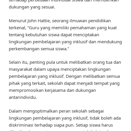
dukungan yang sesuai.
Menurut John Hattie, seorang ilmuwan pendidikan
terkenal, “Guru yang memiliki pemahaman yang kuat
tentang kebutuhan siswa dapat menciptakan
lingkungan pembelajaran yang inklusif dan mendukung
perkembangan semua siswa.”
Selain itu, penting pula untuk melibatkan orang tua dan
masyarakat dalam upaya menciptakan lingkungan
pembelajaran yang inklusif. Dengan melibatkan semua
pihak yang terkait, sekolah dapat menjadi tempat yang
mempromosikan kerjasama dan dukungan
antarindividu.
Dalam mengoptimalkan peran sekolah sebagai
lingkungan pembelajaran yang inklusif, tidak boleh ada
diskriminasi terhadap siapa pun. Setiap siswa harus