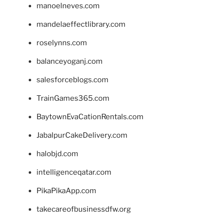
manoelneves.com
mandelaeffectlibrary.com
roselynns.com
balanceyoganj.com
salesforceblogs.com
TrainGames365.com
BaytownEvaCationRentals.com
JabalpurCakeDelivery.com
halobjd.com
intelligenceqatar.com
PikaPikaApp.com
takecareofbusinessdfw.org