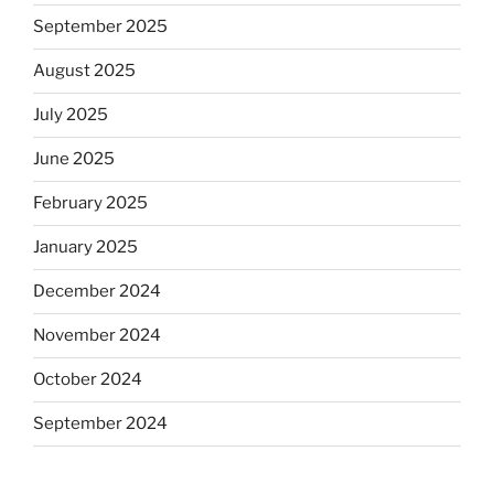
September 2025
August 2025
July 2025
June 2025
February 2025
January 2025
December 2024
November 2024
October 2024
September 2024