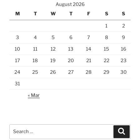
August 2026
M
T
W
T
F
S
S
1
2
3
4
5
6
7
8
9
10
11
12
13
14
15
16
17
18
19
20
21
22
23
24
25
26
27
28
29
30
31
« Mar
Search
Search
for: