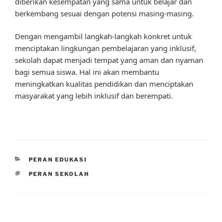
diberikan kesempatan yang sama untuk belajar dan
berkembang sesuai dengan potensi masing-masing.
Dengan mengambil langkah-langkah konkret untuk
menciptakan lingkungan pembelajaran yang inklusif,
sekolah dapat menjadi tempat yang aman dan nyaman
bagi semua siswa. Hal ini akan membantu
meningkatkan kualitas pendidikan dan menciptakan
masyarakat yang lebih inklusif dan berempati.
CATEGORIES
PERAN EDUKASI
TAGS
PERAN SEKOLAH