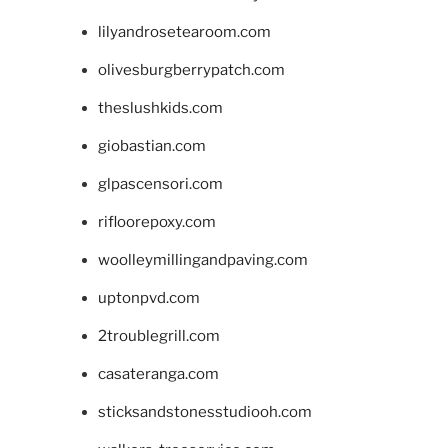
lilyandrosetearoom.com
olivesburgberrypatch.com
theslushkids.com
giobastian.com
glpascensori.com
rifloorepoxy.com
woolleymillingandpaving.com
uptonpvd.com
2troublegrill.com
casateranga.com
sticksandstonesstudiooh.com