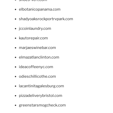
elbotanicopanama.com
shadyoaksrockportrvpark.com
jccoinlaundry.com
kautorepair.com
marjaeswinebar.com
elmazatlanclinton.com
ideacoffeenyc.com
odieschillicothe.com
lacantinitagalesburg.com
pizzadeliverybristol.com
greenstarsmogcheck.com