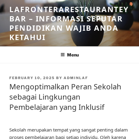
Skip
LAFRONTERARESTAURANTEY
to
BAR – INFORMASI SEPUTAR
content
PENDIDIKAN WAJIB ANDA
KETAHUI
Menu
POSTED
FEBRUARY 10, 2025
BY
ADMINLAF
ON
Mengoptimalkan Peran Sekolah
sebagai Lingkungan
Pembelajaran yang Inklusif
Sekolah merupakan tempat yang sangat penting dalam
proses pembelajaran bagi setiap individu. Oleh karena