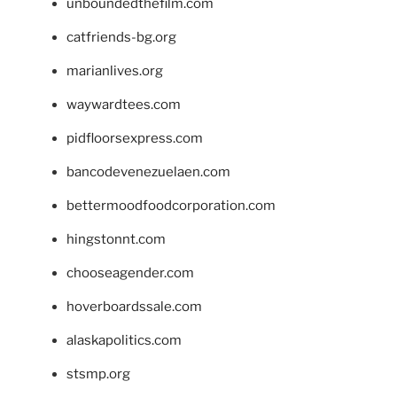
unboundedthefilm.com
catfriends-bg.org
marianlives.org
waywardtees.com
pidfloorsexpress.com
bancodevenezuelaen.com
bettermoodfoodcorporation.com
hingstonnt.com
chooseagender.com
hoverboardssale.com
alaskapolitics.com
stsmp.org