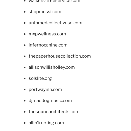
walkers-treeservice.com
shopmossi.com
untamedcollectivesd.com
mxpwellness.com
infernocanine.com
thepaperhousecollection.com
allisonwillisholley.com
solslite.org
portwayinn.com
djmaddogmusic.com
thesoundarchitects.com
allin1roofing.com