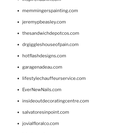
memmingerspainting.com
jeremypbeasley.com
thesandwichdepotcos.com
drgiggleshouseofpain.com
hotflashdesigns.com
garagenadeau.com
lifestylechauffeurservice.com
EverNewNails.com
insideoutdecoratingcentre.com
salvatoresinpoint.com
jovialfloralco.com