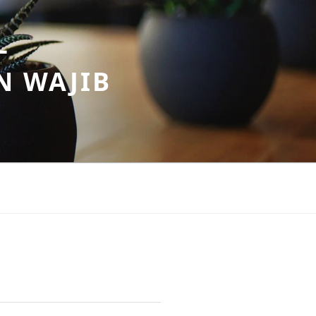
–
N WAJIB