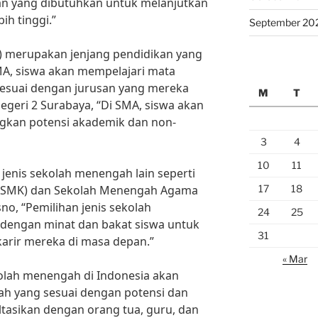
n yang dibutuhkan untuk melanjutkan
ih tinggi.”
September 20
 merupakan jenjang pendidikan yang
SMA, siswa akan mempelajari mata
 sesuai dengan jurusan yang mereka
M
T
egeri 2 Surabaya, “Di SMA, siswa akan
kan potensi akademik dan non-
3
4
10
11
jenis sekolah menengah lain seperti
17
18
(SMK) dan Sekolah Menengah Agama
sno, “Pemilihan jenis sekolah
24
25
dengan minat dan bakat siswa untuk
31
arir mereka di masa depan.”
« Mar
kolah menengah di Indonesia akan
ah yang sesuai dengan potensi dan
ltasikan dengan orang tua, guru, dan