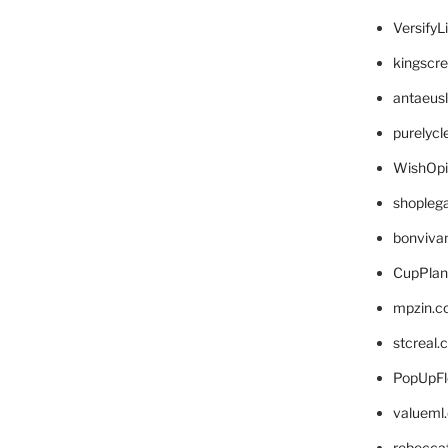
VersifyL
kingscr
antaeus
purelyc
WishOp
shopleg
bonviva
CupPlan
mpzin.c
stcreal.
PopUpFl
valueml
rebecca