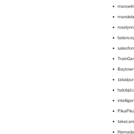
manoel
mandelae
roselyn
balance
salesfo
TrainG
Baytown
Jabalpu
halobjd
intellig
PikaPik
takecar
Hamada