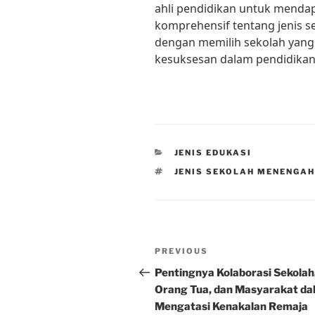
ahli pendidikan untuk mendap
komprehensif tentang jenis 
dengan memilih sekolah yang t
kesuksesan dalam pendidikan 
CATEGORIES
JENIS EDUKASI
TAGS
JENIS SEKOLAH MENENGA
Post
Previous
PREVIOUS
navigation
Post
Pentingnya Kolaborasi Sekolah
Orang Tua, dan Masyarakat da
Mengatasi Kenakalan Remaja