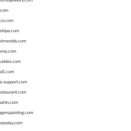
s.com
ico.com
shipa.com
eimerdds.com
camp.com
ivables.com
st1.com
la-support.com
estaurant.com
uahin.com
erspainting.com
beasley.com