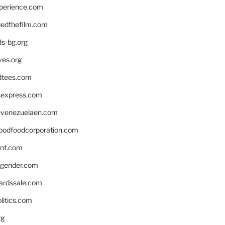
xperience.com
edthefilm.com
ds-bg.org
ves.org
tees.com
rsexpress.com
venezuelaen.com
oodfoodcorporation.com
nnt.com
gender.com
ardssale.com
litics.com
rg