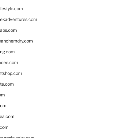
ifestyle.com
eekadventures.com
labs.com
leanchemdry.com
ing.com
acee.com
ntshop.com
te.com
om
com
ea.com
.com
torresjewelry.com