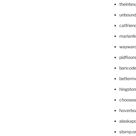
theinte
unbound
catfrien
marianli
wayward
pidfloo
bancode
betterm
hingsto
choosea
hoverbo
alaskapo
stsmp.o