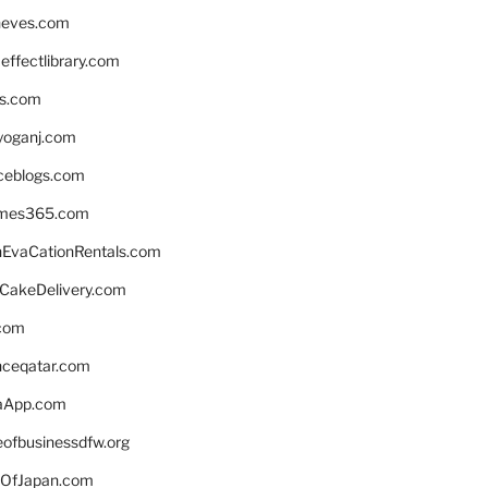
neves.com
ffectlibrary.com
ns.com
yoganj.com
rceblogs.com
ames365.com
EvaCationRentals.com
rCakeDelivery.com
.com
enceqatar.com
aApp.com
eofbusinessdfw.org
OfJapan.com