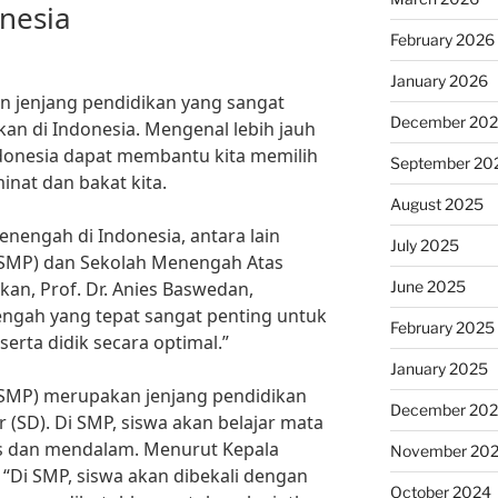
nesia
February 2026
January 2026
 jenjang pendidikan yang sangat
December 20
kan di Indonesia. Mengenal lebih jauh
ndonesia dapat membantu kita memilih
September 20
inat dan bakat kita.
August 2025
enengah di Indonesia, antara lain
July 2025
SMP) dan Sekolah Menengah Atas
June 2025
an, Prof. Dr. Anies Baswedan,
engah yang tepat sangat penting untuk
February 2025
ta didik secara optimal.”
January 2025
SMP) merupakan jenjang pendidikan
December 20
r (SD). Di SMP, siswa akan belajar mata
ks dan mendalam. Menurut Kepala
November 20
 “Di SMP, siswa akan dibekali dengan
October 2024