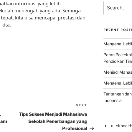
atkan informasi yang lebih
Search
sekolah menengah yang ada. Semoga
for:
epat, kita bisa mencapai prestasi dan
kita.
RECENT POST
Mengenal Lebih
Peran Politekn
Pendidikan Ting
Menjadi Mahas
H
Mengenal Lebih
Tantangan dan 
Indonesia
NEXT
Next
Post
,
Tips Sukses Menjadi Mahasiswa
lam
Sekolah Penerbangan yang
okhealt
Profesional