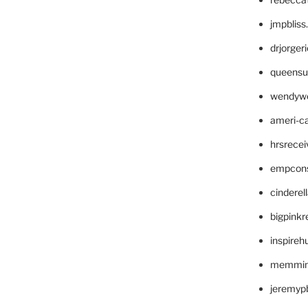
jmpblis
drjorger
queensu
wendyw
ameri-
hrsrece
empcon
cinderel
bigpinkr
inspireh
memming
jeremyp