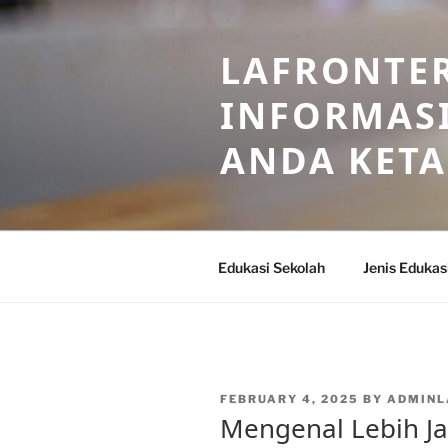
Skip
to
LAFRONTE
content
INFORMASI
ANDA KET
Edukasi Sekolah
Jenis Edukas
POSTED
FEBRUARY 4, 2025
BY
ADMINL
ON
Mengenal Lebih Ja