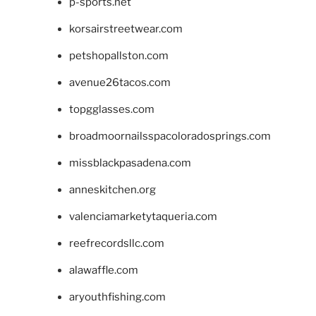
p-sports.net
korsairstreetwear.com
petshopallston.com
avenue26tacos.com
topgglasses.com
broadmoornailsspacoloradosprings.com
missblackpasadena.com
anneskitchen.org
valenciamarketytaqueria.com
reefrecordsllc.com
alawaffle.com
aryouthfishing.com