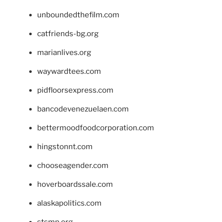
unboundedthefilm.com
catfriends-bg.org
marianlives.org
waywardtees.com
pidfloorsexpress.com
bancodevenezuelaen.com
bettermoodfoodcorporation.com
hingstonnt.com
chooseagender.com
hoverboardssale.com
alaskapolitics.com
stsmp.org