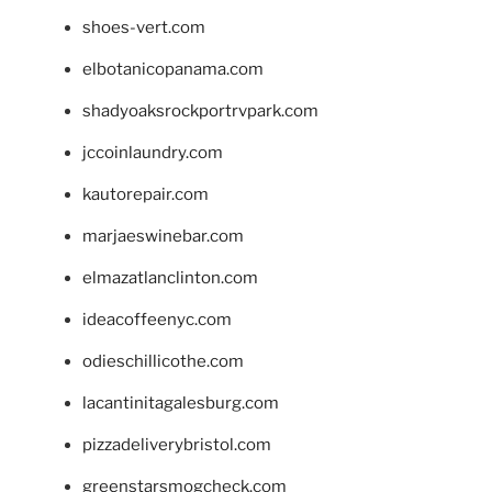
shoes-vert.com
elbotanicopanama.com
shadyoaksrockportrvpark.com
jccoinlaundry.com
kautorepair.com
marjaeswinebar.com
elmazatlanclinton.com
ideacoffeenyc.com
odieschillicothe.com
lacantinitagalesburg.com
pizzadeliverybristol.com
greenstarsmogcheck.com