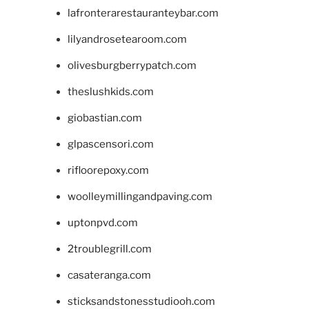
lafronterarestauranteybar.com
lilyandrosetearoom.com
olivesburgberrypatch.com
theslushkids.com
giobastian.com
glpascensori.com
rifloorepoxy.com
woolleymillingandpaving.com
uptonpvd.com
2troublegrill.com
casateranga.com
sticksandstonesstudiooh.com