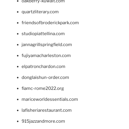
oakberry-kuwait.com
quartzliterary.com
friendsofbroderickpark.com
studiopiattellina.com
jannagrillspringfield.com
fujiyamacharleston.com
elpatronchardon.com
donglaishun-order.com
fiamc-rome2022.org
mariceworldessentials.com
lafisheriarestaurant.com
915jazzandmore.com