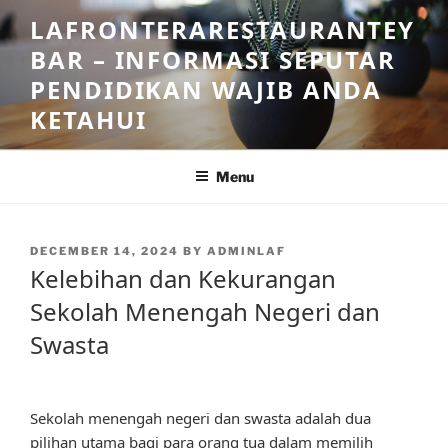
Skip
LAFRONTERARESTAURANTEY
to
BAR – INFORMASI SEPUTAR
content
PENDIDIKAN WAJIB ANDA
KETAHUI
Menu
POSTED
DECEMBER 14, 2024
BY
ADMINLAF
ON
Kelebihan dan Kekurangan
Sekolah Menengah Negeri dan
Swasta
Sekolah menengah negeri dan swasta adalah dua
pilihan utama bagi para orang tua dalam memilih