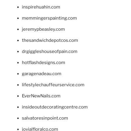
inspirehuahin.com
memmingerspainting.com
jeremypbeasley.com
thesandwichdepotcos.com
drgiggleshouseofpain.com
hotflashdesigns.com
garagenadeau.com
lifestylechauffeurservice.com
EverNewNails.com
insideoutdecoratingcentre.com
salvatoresinpoint.com
jovialfloralco.com