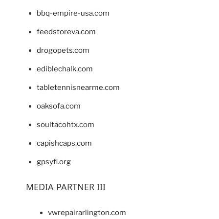
bbq-empire-usa.com
feedstoreva.com
drogopets.com
ediblechalk.com
tabletennisnearme.com
oaksofa.com
soultacohtx.com
capishcaps.com
gpsyfl.org
MEDIA PARTNER III
vwrepairarlington.com