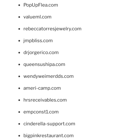
PopUpFlea.com
valueml.com
rebeccatorresjewelry.com
jmpbliss.com
drjorgerico.com
queensushipa.com
wendyweimerdds.com
ameri-camp.com
hrsreceivables.com
empconst1.com
cinderella-support.com
bigpinkrestaurant.com