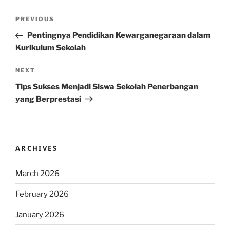
Post
Previous
PREVIOUS
navigation
Post
Pentingnya Pendidikan Kewarganegaraan dalam
Kurikulum Sekolah
Next
NEXT
Post
Tips Sukses Menjadi Siswa Sekolah Penerbangan
yang Berprestasi
ARCHIVES
March 2026
February 2026
January 2026