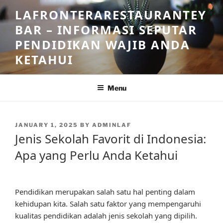
Skip
LAFRONTERARESTAURANTEY
to
BAR – INFORMASI SEPUTAR
content
PENDIDIKAN WAJIB ANDA
KETAHUI
Menu
POSTED
JANUARY 1, 2025
BY
ADMINLAF
ON
Jenis Sekolah Favorit di Indonesia:
Apa yang Perlu Anda Ketahui
Pendidikan merupakan salah satu hal penting dalam
kehidupan kita. Salah satu faktor yang mempengaruhi
kualitas pendidikan adalah jenis sekolah yang dipilih.