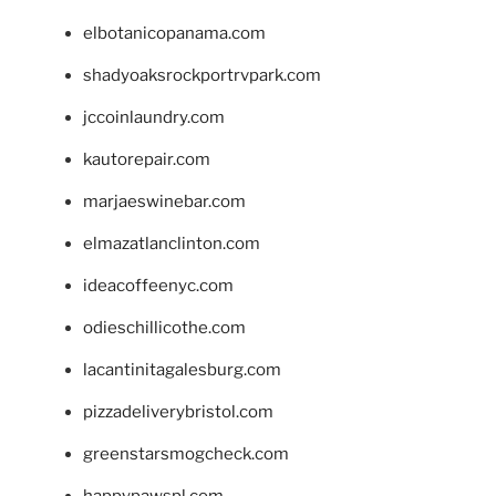
elbotanicopanama.com
shadyoaksrockportrvpark.com
jccoinlaundry.com
kautorepair.com
marjaeswinebar.com
elmazatlanclinton.com
ideacoffeenyc.com
odieschillicothe.com
lacantinitagalesburg.com
pizzadeliverybristol.com
greenstarsmogcheck.com
happypawspl.com