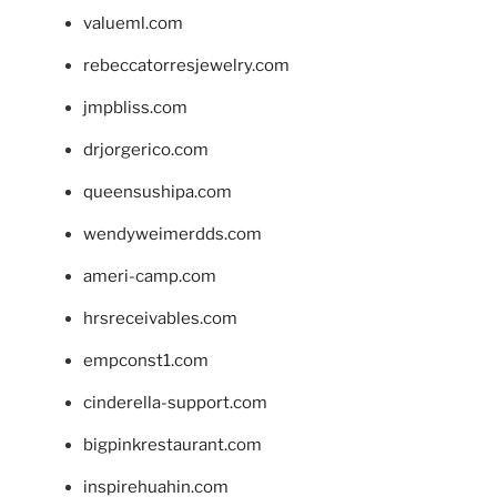
valueml.com
rebeccatorresjewelry.com
jmpbliss.com
drjorgerico.com
queensushipa.com
wendyweimerdds.com
ameri-camp.com
hrsreceivables.com
empconst1.com
cinderella-support.com
bigpinkrestaurant.com
inspirehuahin.com