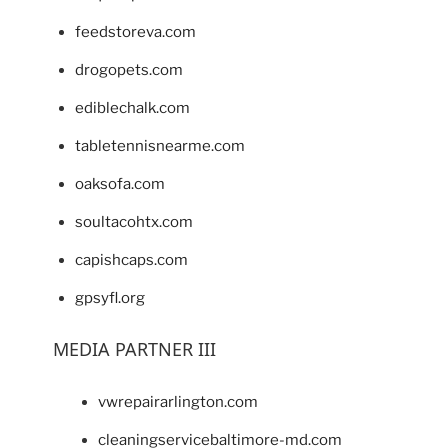
feedstoreva.com
drogopets.com
ediblechalk.com
tabletennisnearme.com
oaksofa.com
soultacohtx.com
capishcaps.com
gpsyfl.org
MEDIA PARTNER III
vwrepairarlington.com
cleaningservicebaltimore-md.com