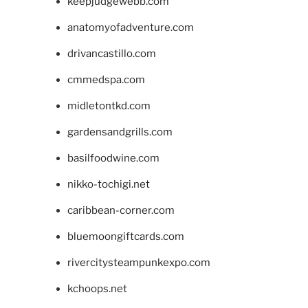
keepjudgewebb.com
anatomyofadventure.com
drivancastillo.com
cmmedspa.com
midletontkd.com
gardensandgrills.com
basilfoodwine.com
nikko-tochigi.net
caribbean-corner.com
bluemoongiftcards.com
rivercitysteampunkexpo.com
kchoops.net