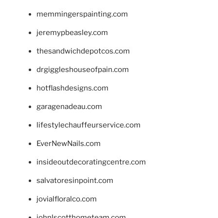
memmingerspainting.com
jeremypbeasley.com
thesandwichdepotcos.com
drgiggleshouseofpain.com
hotflashdesigns.com
garagenadeau.com
lifestylechauffeurservice.com
EverNewNails.com
insideoutdecoratingcentre.com
salvatoresinpoint.com
jovialfloralco.com
johnlscotthometeam.com