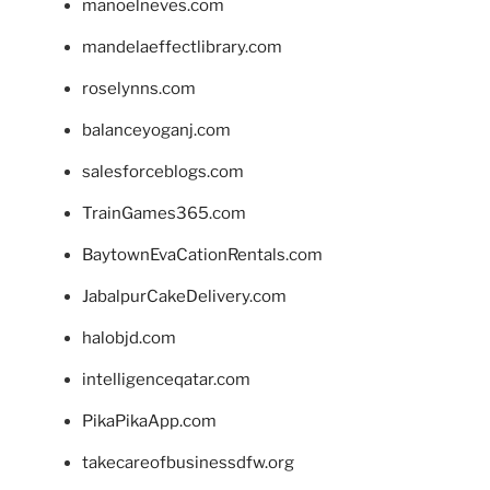
manoelneves.com
mandelaeffectlibrary.com
roselynns.com
balanceyoganj.com
salesforceblogs.com
TrainGames365.com
BaytownEvaCationRentals.com
JabalpurCakeDelivery.com
halobjd.com
intelligenceqatar.com
PikaPikaApp.com
takecareofbusinessdfw.org