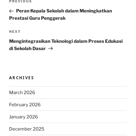
Previous
PREVIOUS
navigation
Post
Peran Kepala Sekolah dalam Meningkatkan
Prestasi Guru Penggerak
Next
NEXT
Post
Mengintegrasikan Teknologi dalam Proses Edukasi
di Sekolah Dasar
ARCHIVES
March 2026
February 2026
January 2026
December 2025