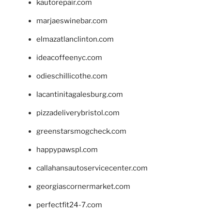
kautorepair.com
marjaeswinebar.com
elmazatlanclinton.com
ideacoffeenyc.com
odieschillicothe.com
lacantinitagalesburg.com
pizzadeliverybristol.com
greenstarsmogcheck.com
happypawspl.com
callahansautoservicecenter.com
georgiascornermarket.com
perfectfit24-7.com