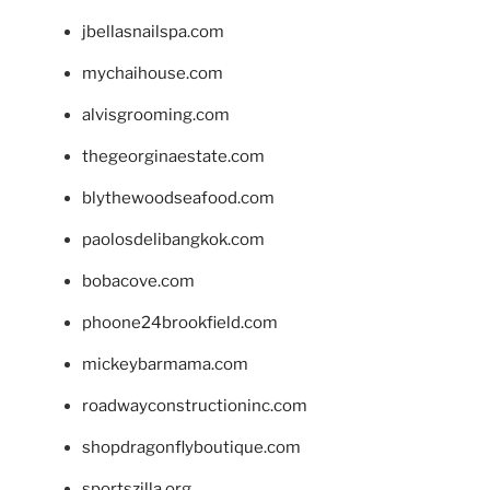
jbellasnailspa.com
mychaihouse.com
alvisgrooming.com
thegeorginaestate.com
blythewoodseafood.com
paolosdelibangkok.com
bobacove.com
phoone24brookfield.com
mickeybarmama.com
roadwayconstructioninc.com
shopdragonflyboutique.com
sportszilla.org