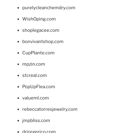
purelycleanchemdry.com
WishOping.com
shoplegacee.com
bonvivantshop.com
CupPlante.com
mpzin.com
stcreal.com
PopUpFlea.com
valueml.com
rebeccatorresjewelry.com
jmpbliss.com
drjorgerico.com