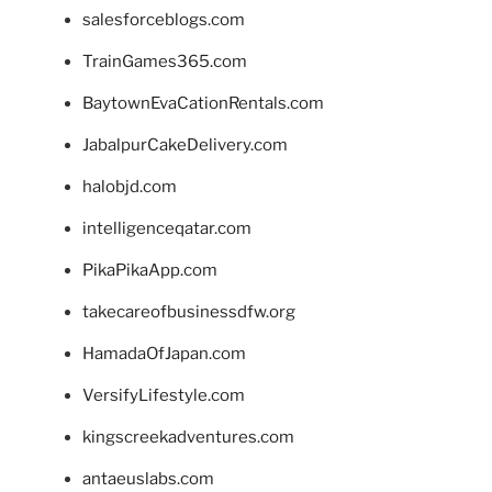
salesforceblogs.com
TrainGames365.com
BaytownEvaCationRentals.com
JabalpurCakeDelivery.com
halobjd.com
intelligenceqatar.com
PikaPikaApp.com
takecareofbusinessdfw.org
HamadaOfJapan.com
VersifyLifestyle.com
kingscreekadventures.com
antaeuslabs.com