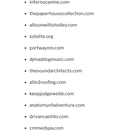
infernocanine.com
thepaperhousecollection.com
allisonwillisholley.com
solslite.org
portwayinn.com
djmaddogmusic.com
thesoundarchitects.com
allin1roofing.com
keepjudgewebb.com
anatomyofadventure.com
drivancastillo.com
cmmedspa.com