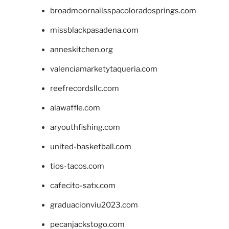
broadmoornailsspacoloradosprings.com
missblackpasadena.com
anneskitchen.org
valenciamarketytaqueria.com
reefrecordsllc.com
alawaffle.com
aryouthfishing.com
united-basketball.com
tios-tacos.com
cafecito-satx.com
graduacionviu2023.com
pecanjackstogo.com