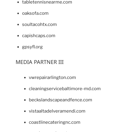
tabletennisnearme.com
oaksofa.com
soultacohtx.com
capishcaps.com
gpsyfl.org
MEDIA PARTNER III
vwrepairarlington.com
cleaningservicebaltimore-md.com
beckslandscapeandfence.com
vistaaltadelveramendi.com
coastlinecateringnc.com