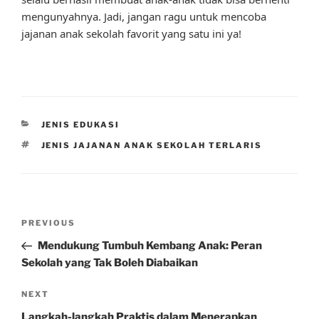
mengunyahnya. Jadi, jangan ragu untuk mencoba
jajanan anak sekolah favorit yang satu ini ya!
CATEGORIES
JENIS EDUKASI
TAGS
JENIS JAJANAN ANAK SEKOLAH TERLARIS
Post
Previous
PREVIOUS
navigation
Post
Mendukung Tumbuh Kembang Anak: Peran
Sekolah yang Tak Boleh Diabaikan
Next
NEXT
Post
Langkah-langkah Praktis dalam Menerapkan