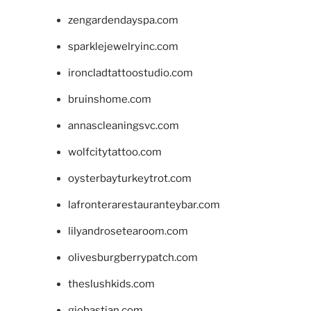
zengardendayspa.com
sparklejewelryinc.com
ironcladtattoostudio.com
bruinshome.com
annascleaningsvc.com
wolfcitytattoo.com
oysterbayturkeytrot.com
lafronterarestauranteybar.com
lilyandrosetearoom.com
olivesburgberrypatch.com
theslushkids.com
giobastian.com