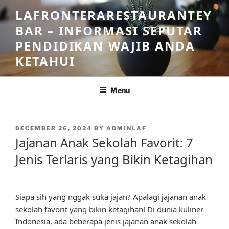
Skip
LAFRONTERARESTAURANTEY
to
BAR – INFORMASI SEPUTAR
content
PENDIDIKAN WAJIB ANDA
KETAHUI
Menu
POSTED
DECEMBER 26, 2024
BY
ADMINLAF
ON
Jajanan Anak Sekolah Favorit: 7
Jenis Terlaris yang Bikin Ketagihan
Siapa sih yang nggak suka jajan? Apalagi jajanan anak
sekolah favorit yang bikin ketagihan! Di dunia kuliner
Indonesia, ada beberapa jenis jajanan anak sekolah