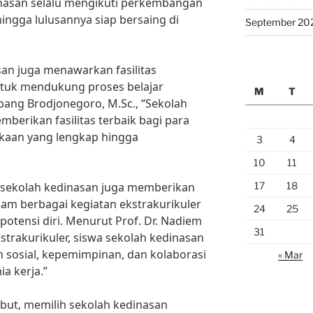
inasan selalu mengikuti perkembangan
hingga lulusannya siap bersaing di
September 20
san juga menawarkan fasilitas
uk mendukung proses belajar
M
T
mbang Brodjonegoro, M.Sc., “Sekolah
berikan fasilitas terbaik bagi para
akaan yang lengkap hingga
3
4
10
11
17
18
n sekolah kedinasan juga memberikan
lam berbagai kegiatan ekstrakurikuler
24
25
tensi diri. Menurut Prof. Dr. Nadiem
31
strakurikuler, siswa sekolah kedinasan
 sosial, kepemimpinan, dan kolaborasi
« Mar
a kerja.”
but, memilih sekolah kedinasan