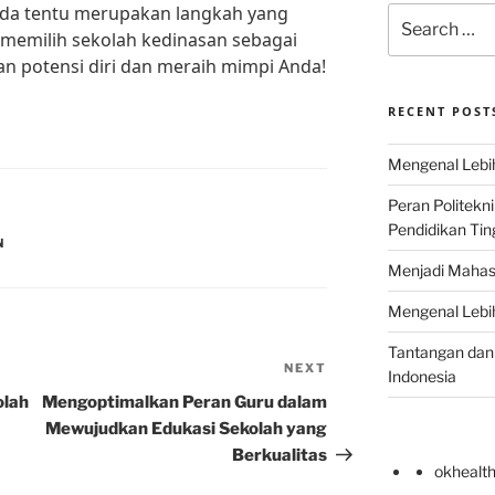
Anda tentu merupakan langkah yang
Search
k memilih sekolah kedinasan sebagai
for:
potensi diri dan meraih mimpi Anda!
RECENT POST
Mengenal Lebih
Peran Politekn
Pendidikan Ting
N
Menjadi Mahas
Mengenal Lebih
Tantangan dan 
NEXT
Next
Indonesia
Post
olah
Mengoptimalkan Peran Guru dalam
Mewujudkan Edukasi Sekolah yang
Berkualitas
okhealt