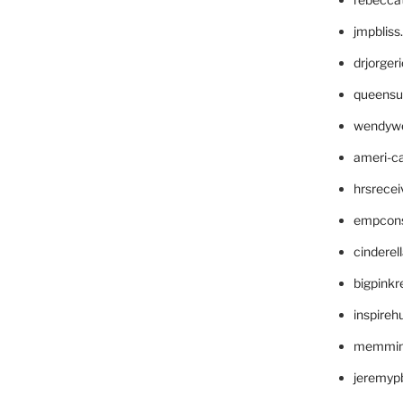
jmpblis
drjorger
queensu
wendyw
ameri-
hrsrece
empcon
cinderel
bigpinkr
inspireh
memming
jeremyp