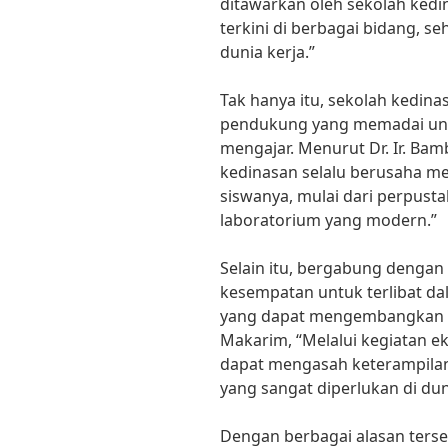
ditawarkan oleh sekolah ked
terkini di berbagai bidang, se
dunia kerja.”
Tak hanya itu, sekolah kedina
pendukung yang memadai unt
mengajar. Menurut Dr. Ir. Ba
kedinasan selalu berusaha mem
siswanya, mulai dari perpust
laboratorium yang modern.”
Selain itu, bergabung denga
kesempatan untuk terlibat da
yang dapat mengembangkan po
Makarim, “Melalui kegiatan ek
dapat mengasah keterampilan
yang sangat diperlukan di duni
Dengan berbagai alasan terse