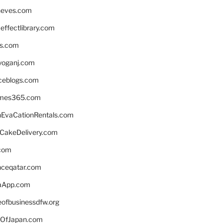
neves.com
ffectlibrary.com
ns.com
yoganj.com
rceblogs.com
ames365.com
EvaCationRentals.com
rCakeDelivery.com
.com
enceqatar.com
aApp.com
eofbusinessdfw.org
OfJapan.com