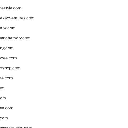
ifestyle.com
eekadventures.com
labs.com
leanchemdry.com
ing.com
acee.com
ntshop.com
te.com
om
com
ea.com
.com
torresjewelry.com