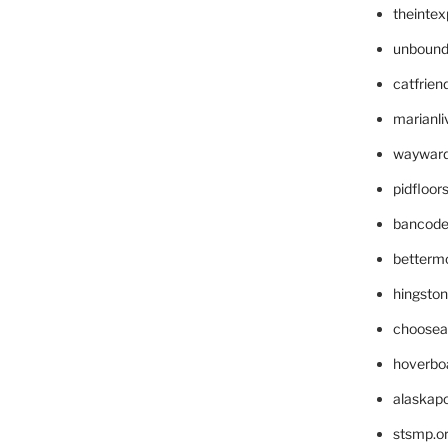
theinte
unbound
catfrien
marianli
wayward
pidfloo
bancode
betterm
hingsto
choosea
hoverbo
alaskapo
stsmp.o