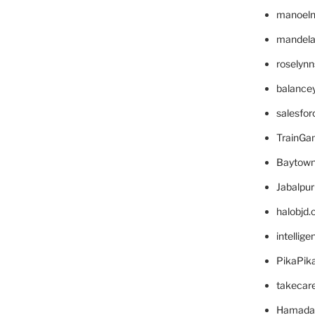
manoel
mandelae
roselyn
balance
salesfo
TrainG
Baytown
Jabalpu
halobjd
intellig
PikaPik
takecar
Hamada