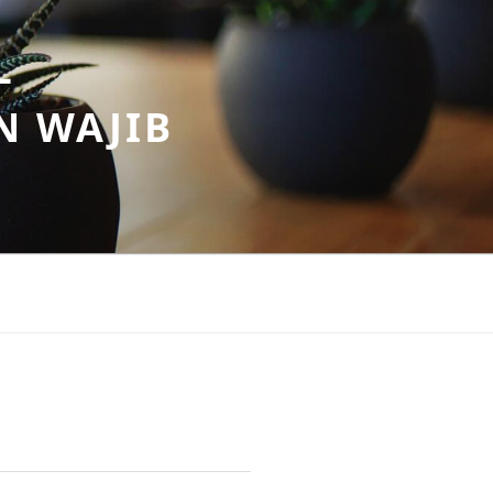
–
N WAJIB