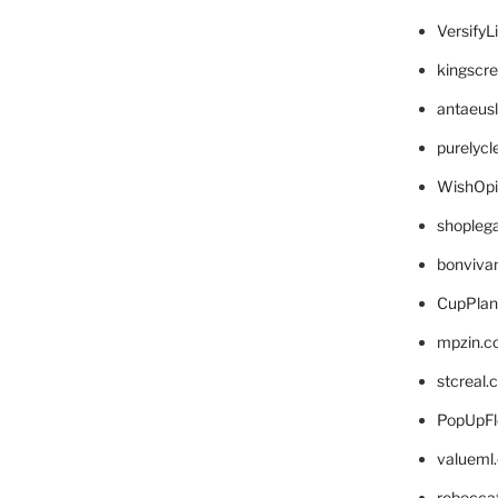
VersifyL
kingscr
antaeus
purelyc
WishOp
shopleg
bonviva
CupPlan
mpzin.c
stcreal.
PopUpFl
valueml
rebecca