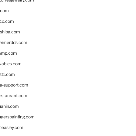
s.com
ico.com
shipa.com
eimerdds.com
camp.com
ivables.com
st1.com
la-support.com
estaurant.com
uahin.com
erspainting.com
beasley.com