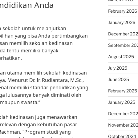
endidikan Anda
February 2026
January 2026
 sekolah untuk melanjutkan
December 20
pilihan yang bisa Anda pertimbangkan
asan memilih sekolah kedinasan
September 20
nda tentu memiliki banyak
August 2025
rhatikan.
July 2025
san utama memilih sekolah kedinasan
June 2025
a. Menurut Dr. Ir. Rudiantara, M.Sc.,
enal memiliki standar pendidikan yang
February 2025
gga lulusannya banyak diminati oleh
h maupun swasta.”
January 2025
December 20
ekolah kedinasan juga menawarkan
 relevan dengan kebutuhan pasar
November 20
f Rachman, “Program studi yang
October 2024