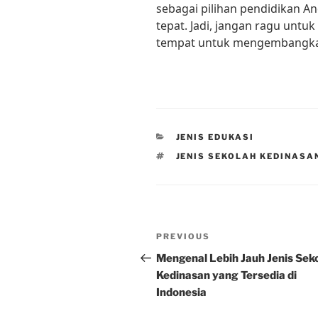
sebagai pilihan pendidikan 
tepat. Jadi, jangan ragu untu
tempat untuk mengembangkan 
CATEGORIES
JENIS EDUKASI
TAGS
JENIS SEKOLAH KEDINASA
Post
Previous
PREVIOUS
navigation
Post
Mengenal Lebih Jauh Jenis Sek
Kedinasan yang Tersedia di
Indonesia