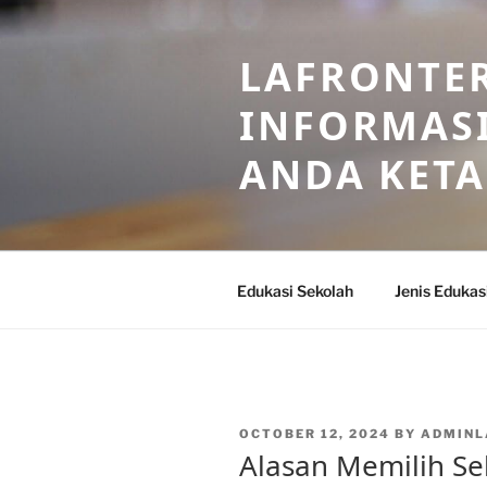
Skip
to
LAFRONTE
content
INFORMASI
ANDA KET
Edukasi Sekolah
Jenis Edukas
POSTED
OCTOBER 12, 2024
BY
ADMINL
ON
Alasan Memilih Se