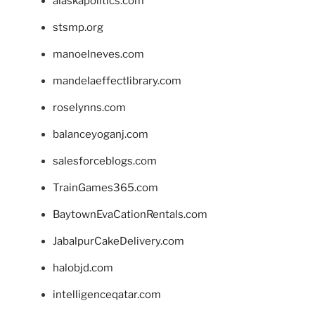
alaskapolitics.com
stsmp.org
manoelneves.com
mandelaeffectlibrary.com
roselynns.com
balanceyoganj.com
salesforceblogs.com
TrainGames365.com
BaytownEvaCationRentals.com
JabalpurCakeDelivery.com
halobjd.com
intelligenceqatar.com