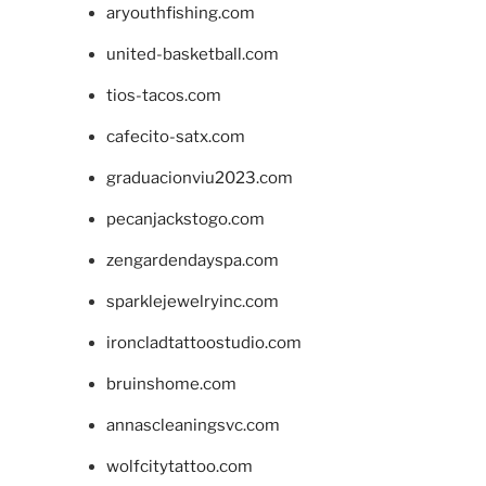
aryouthfishing.com
united-basketball.com
tios-tacos.com
cafecito-satx.com
graduacionviu2023.com
pecanjackstogo.com
zengardendayspa.com
sparklejewelryinc.com
ironcladtattoostudio.com
bruinshome.com
annascleaningsvc.com
wolfcitytattoo.com