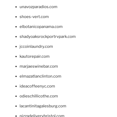
unavozparadios.com
shoes-vert.com
elbotanicopanama.com
shadyoaksrockportrvpark.com
jccoinlaundry.com
kautorepair.com
marjaeswinebar.com
elmazatlanclinton.com
ideacoffeenyc.com
odieschillicothe.com
lacantinitagalesburg.com
pizzadeliverybristol.com