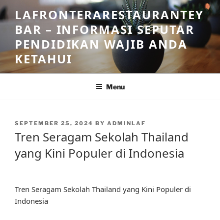
Skip
LAFRONTERARESTAURANTEY
to
BAR – INFORMASI SEPUTAR
content
PENDIDIKAN WAJIB ANDA
KETAHUI
Menu
POSTED
SEPTEMBER 25, 2024
BY
ADMINLAF
ON
Tren Seragam Sekolah Thailand
yang Kini Populer di Indonesia
Tren Seragam Sekolah Thailand yang Kini Populer di
Indonesia