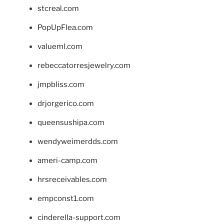
stcreal.com
PopUpFlea.com
valueml.com
rebeccatorresjewelry.com
jmpbliss.com
drjorgerico.com
queensushipa.com
wendyweimerdds.com
ameri-camp.com
hrsreceivables.com
empconst1.com
cinderella-support.com