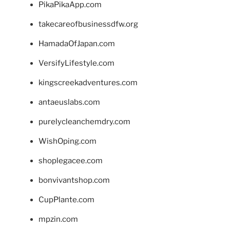
PikaPikaApp.com
takecareofbusinessdfw.org
HamadaOfJapan.com
VersifyLifestyle.com
kingscreekadventures.com
antaeuslabs.com
purelycleanchemdry.com
WishOping.com
shoplegacee.com
bonvivantshop.com
CupPlante.com
mpzin.com