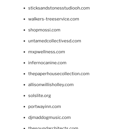
sticksandstonesstudiooh.com
walkers-treeservice.com
shopmossi.com
untamedcollectivesd.com
mxpwellness.com
infernocanine.com
thepaperhousecollection.com
allisonwillisholley.com
solslite.org
portwayinn.com
djmaddogmusic.com
thesoundarchitects.com