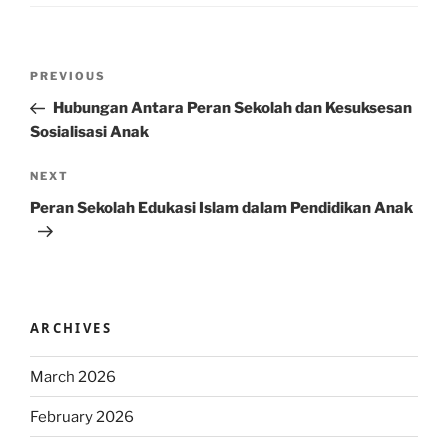
Post
Previous
PREVIOUS
navigation
Post
Hubungan Antara Peran Sekolah dan Kesuksesan
Sosialisasi Anak
Next
NEXT
Post
Peran Sekolah Edukasi Islam dalam Pendidikan Anak
ARCHIVES
March 2026
February 2026