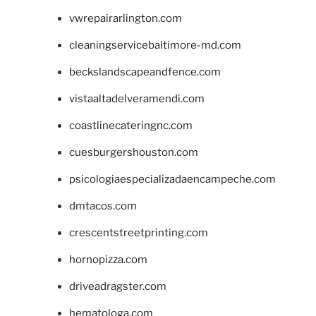
vwrepairarlington.com
cleaningservicebaltimore-md.com
beckslandscapeandfence.com
vistaaltadelveramendi.com
coastlinecateringnc.com
cuesburgershouston.com
psicologiaespecializadaencampeche.com
dmtacos.com
crescentstreetprinting.com
hornopizza.com
driveadragster.com
hematologa.com