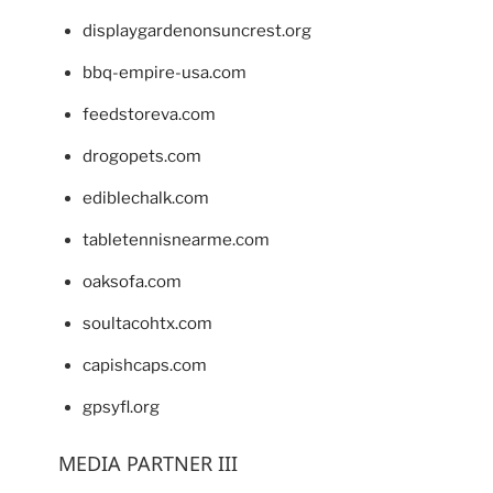
displaygardenonsuncrest.org
bbq-empire-usa.com
feedstoreva.com
drogopets.com
ediblechalk.com
tabletennisnearme.com
oaksofa.com
soultacohtx.com
capishcaps.com
gpsyfl.org
MEDIA PARTNER III