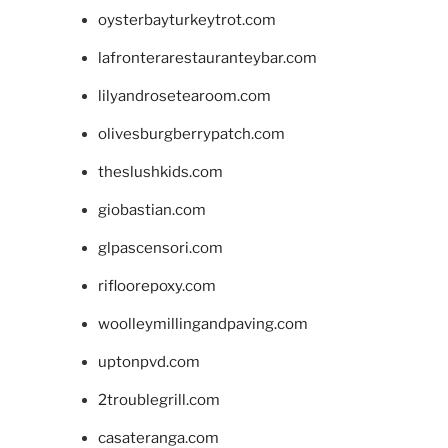
oysterbayturkeytrot.com
lafronterarestauranteybar.com
lilyandrosetearoom.com
olivesburgberrypatch.com
theslushkids.com
giobastian.com
glpascensori.com
rifloorepoxy.com
woolleymillingandpaving.com
uptonpvd.com
2troublegrill.com
casateranga.com