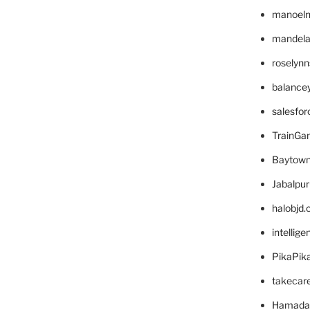
manoel
mandelae
roselyn
balance
salesfo
TrainG
Baytown
Jabalpu
halobjd
intellig
PikaPik
takecar
Hamada