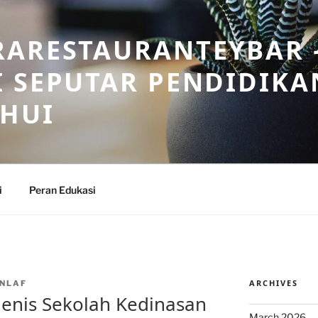
RARESTAURANTEYBAR 
 SEPUTAR PENDIDIKA
AHUI
i
Peran Edukasi
ARCHIVES
NLAF
Jenis Sekolah Kedinasan
March 2026