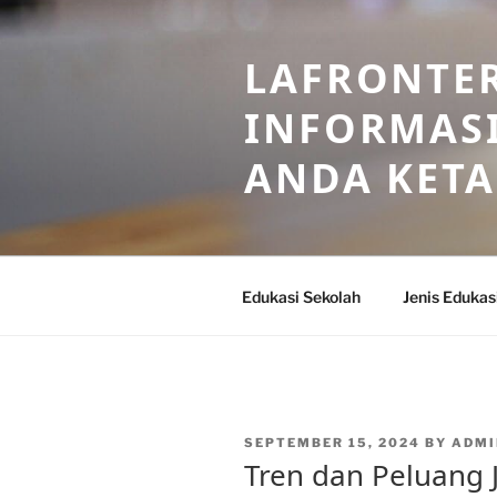
Skip
to
LAFRONTE
content
INFORMASI
ANDA KET
Edukasi Sekolah
Jenis Edukas
POSTED
SEPTEMBER 15, 2024
BY
ADMI
ON
Tren dan Peluang 