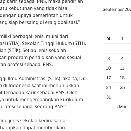
ap karir sebagai PNS, maka pendirian
atu kebutuhan yang tidak bisa
September 20
an dengan upaya pemerintah untuk
g siap bersaing di era globalisasi.”
liki berbagai jenis, mulai dari
M
T
asi (STIA), Sekolah Tinggi Hukum (STH),
an (STIK). Setiap jenis sekolah
an program pendidikan yang sesuai
3
4
an profesi sebagai PNS.
10
11
17
18
i Ilmu Administrasi (STIA) Jakarta, Dr.
n di Indonesia saat ini menunjukkan
24
25
 terhadap karir sebagai PNS. Oleh
31
paya untuk mengembangkan kurikulum
profesi sebagai seorang PNS.”
« Mar
ng jenis sekolah kedinasan di
diharapkan dapat memberikan