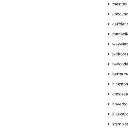
theinte
unbound
catfrien
marianli
wayward
pidfloo
bancode
betterm
hingsto
choosea
hoverbo
alaskapo
stsmp.o