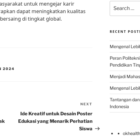
asyarakat untuk mengejar karir
Search
arapkan dapat meningkatkan kualitas
for:
ersaing di tingkat global.
RECENT POST
Mengenal Lebih
Peran Politekn
Pendidikan Ting
N 2024
Menjadi Mahas
Mengenal Lebih
Tantangan dan 
NEXT
Next
Indonesia
Post
Ide Kreatif untuk Desain Poster
ak
Edukasi yang Menarik Perhatian
Siswa
okhealt