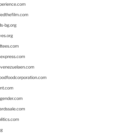
xperience.com
edthefilm.com
ds-bg.org
ves.org
tees.com
rsexpress.com
venezuelaen.com
oodfoodcorporation.com
nnt.com
gender.com
ardssale.com
litics.com
rg