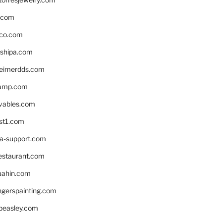
s.com
ico.com
shipa.com
eimerdds.com
camp.com
ivables.com
st1.com
la-support.com
estaurant.com
uahin.com
erspainting.com
beasley.com