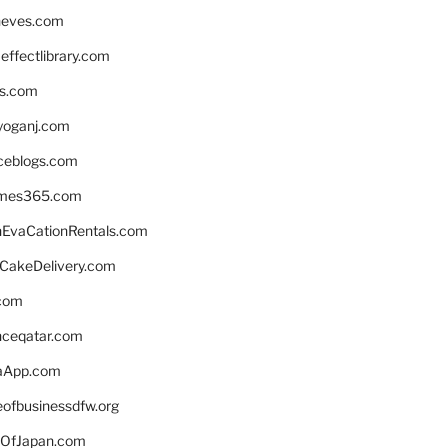
neves.com
ffectlibrary.com
ns.com
yoganj.com
rceblogs.com
ames365.com
EvaCationRentals.com
rCakeDelivery.com
.com
enceqatar.com
aApp.com
eofbusinessdfw.org
OfJapan.com