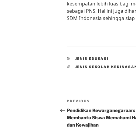
kesempatan lebih luas bagi m
sebagai PNS. Hal ini juga dih
SDM Indonesia sehingga siap b
CATEGORIES
JENIS EDUKASI
TAGS
JENIS SEKOLAH KEDINASA
Post
Previous
PREVIOUS
navigation
Post
Pendidikan Kewarganegaraan:
Membantu Siswa Memahami H
dan Kewajiban