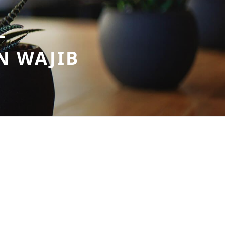
–
N WAJIB