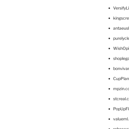
VersifyL
kingscr
antaeus
purelyc
WishOp
shopleg
bonviva
CupPlan
mpzin.c
stcreal.
PopUpFl
valueml
rebecca