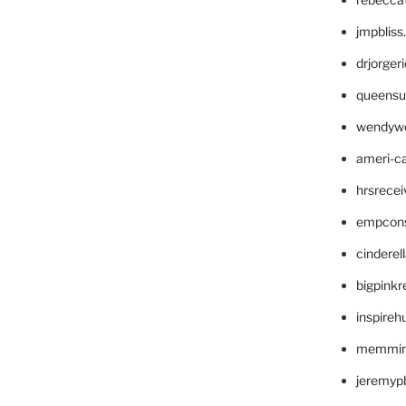
jmpblis
drjorger
queensu
wendyw
ameri-
hrsrece
empcon
cinderel
bigpinkr
inspireh
memming
jeremyp