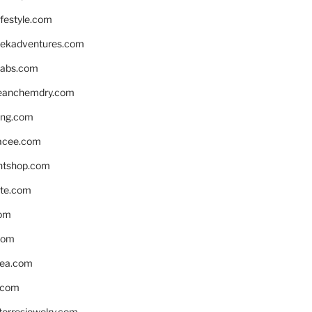
ifestyle.com
eekadventures.com
labs.com
leanchemdry.com
ing.com
acee.com
ntshop.com
te.com
om
com
ea.com
.com
torresjewelry.com