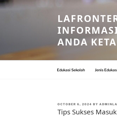
Skip
to
LAFRONTE
content
INFORMASI
ANDA KET
Edukasi Sekolah
Jenis Edukas
POSTED
OCTOBER 6, 2024
BY
ADMINL
ON
Tips Sukses Masuk