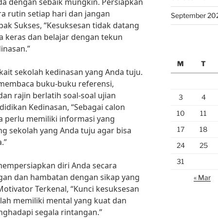
a dengan sebaik mungkin. Persiapkan
a rutin setiap hari dan jangan
September 20
k Sukses, “Kesuksesan tidak datang
ja keras dan belajar dengan tekun
inasan.”
M
T
rkait sekolah kedinasan yang Anda tuju.
 membaca buku-buku referensi,
an rajin berlatih soal-soal ujian
3
4
didikan Kedinasan, “Sebagai calon
10
11
a perlu memiliki informasi yang
17
18
g sekolah yang Anda tuju agar bisa
.”
24
25
31
mempersiapkan diri Anda secara
gan dan hambatan dengan sikap yang
« Mar
Motivator Terkenal, “Kunci kesuksesan
ah memiliki mental yang kuat dan
hadapi segala rintangan.”