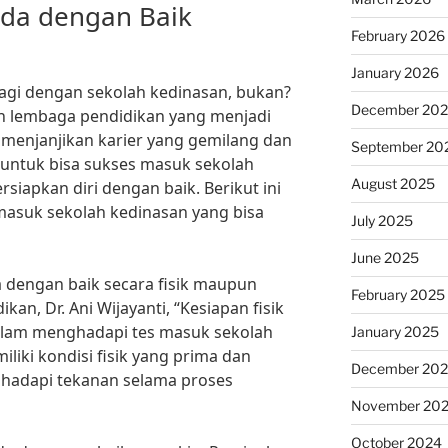
nda dengan Baik
February 2026
January 2026
 lagi dengan sekolah kedinasan, bukan?
December 20
n lembaga pendidikan yang menjadi
a menjanjikan karier yang gemilang dan
September 20
 untuk bisa sukses masuk sekolah
August 2025
iapkan diri dengan baik. Berikut ini
masuk sekolah kedinasan yang bisa
July 2025
June 2025
a dengan baik secara fisik maupun
February 2025
an, Dr. Ani Wijayanti, “Kesiapan fisik
alam menghadapi tes masuk sekolah
January 2025
liki kondisi fisik yang prima dan
December 20
hadapi tekanan selama proses
November 20
October 2024