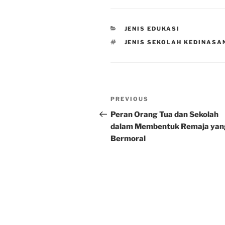
CATEGORIES
JENIS EDUKASI
TAGS
JENIS SEKOLAH KEDINASA
Post
Previous
PREVIOUS
navigation
Post
Peran Orang Tua dan Sekolah
dalam Membentuk Remaja yan
Bermoral