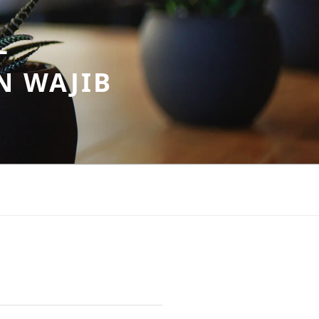
–
N WAJIB