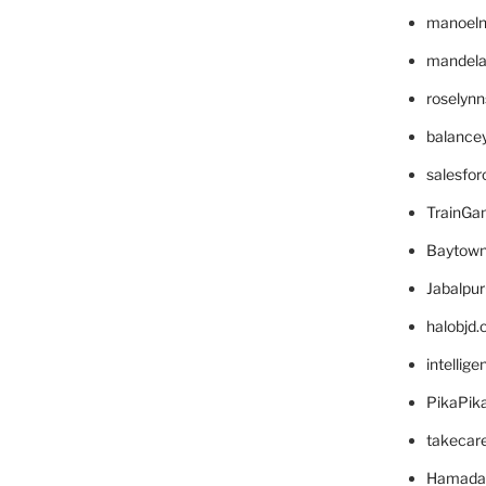
manoel
mandelae
roselyn
balance
salesfo
TrainG
Baytown
Jabalpu
halobjd
intellig
PikaPik
takecar
Hamada