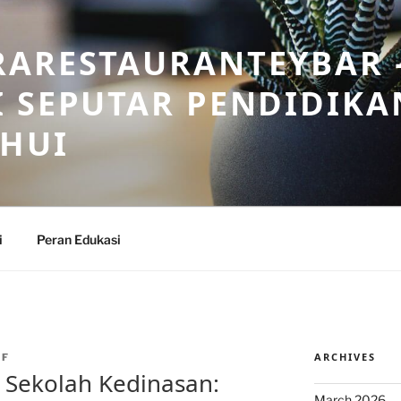
RARESTAURANTEYBAR 
 SEPUTAR PENDIDIKA
AHUI
i
Peran Edukasi
ARCHIVES
AF
 Sekolah Kedinasan:
March 2026