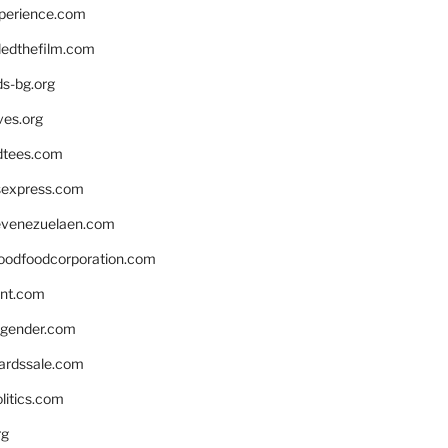
xperience.com
edthefilm.com
ds-bg.org
ves.org
tees.com
rsexpress.com
venezuelaen.com
oodfoodcorporation.com
nnt.com
gender.com
ardssale.com
litics.com
rg