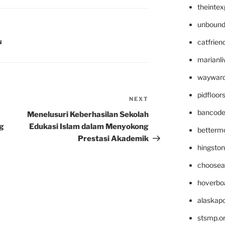
theinte
unbound
catfrien
N
marianli
wayward
pidfloo
NEXT
Next
Post
bancode
Menelusuri Keberhasilan Sekolah
g
Edukasi Islam dalam Menyokong
betterm
Prestasi Akademik
hingsto
choosea
hoverbo
alaskapo
stsmp.o