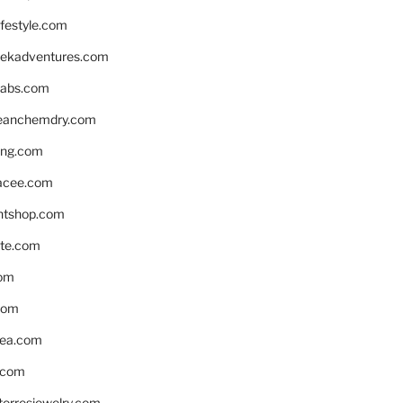
ifestyle.com
eekadventures.com
labs.com
leanchemdry.com
ing.com
acee.com
ntshop.com
te.com
om
com
ea.com
.com
torresjewelry.com