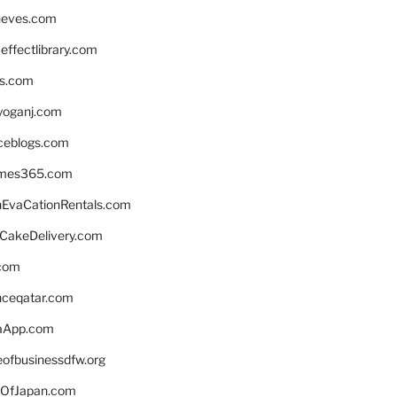
neves.com
ffectlibrary.com
ns.com
yoganj.com
rceblogs.com
ames365.com
EvaCationRentals.com
rCakeDelivery.com
.com
enceqatar.com
aApp.com
eofbusinessdfw.org
OfJapan.com