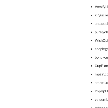
VersifyL
kingscr
antaeus
purelyc
WishOp
shopleg
bonviva
CupPlan
mpzin.c
stcreal.
PopUpFl
valueml
rebecca