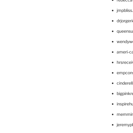
jmpblis
drjorger
queensu
wendyw
ameri-
hrsrece
empcon
cinderel
bigpinkr
inspireh
memming
jeremyp