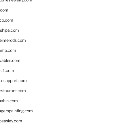
s.com
ico.com
shipa.com
eimerdds.com
camp.com
ivables.com
st1.com
la-support.com
estaurant.com
uahin.com
erspainting.com
beasley.com