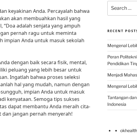
Search
 dan keyakinan Anda. Percayalah bahwa
for:
kukan akan membuahkan hasil yang
l, “Doa adalah senjata yang ampuh
RECENT POST
ngan pernah ragu untuk meminta
h impian Anda untuk masuk sekolah
Mengenal Lebih
Peran Politekn
da dengan baik secara fisik, mental,
Pendidikan Ting
liki peluang yang lebih besar untuk
Menjadi Mahas
an. Ingatlah bahwa proses seleksi
kanlah hal yang mudah, namun dengan
Mengenal Lebih
-sungguh, impian Anda untuk masuk
Tantangan dan 
di kenyataan. Semoga tips sukses
Indonesia
atas dapat membantu Anda meraih cita-
at dan jangan pernah menyerah!
okhealt