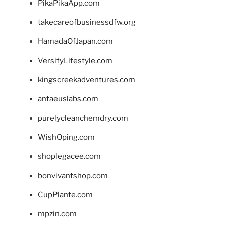
PikaPikaApp.com
takecareofbusinessdfw.org
HamadaOfJapan.com
VersifyLifestyle.com
kingscreekadventures.com
antaeuslabs.com
purelycleanchemdry.com
WishOping.com
shoplegacee.com
bonvivantshop.com
CupPlante.com
mpzin.com