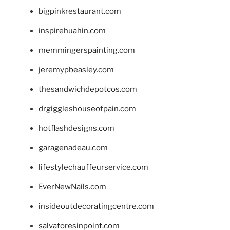
bigpinkrestaurant.com
inspirehuahin.com
memmingerspainting.com
jeremypbeasley.com
thesandwichdepotcos.com
drgiggleshouseofpain.com
hotflashdesigns.com
garagenadeau.com
lifestylechauffeurservice.com
EverNewNails.com
insideoutdecoratingcentre.com
salvatoresinpoint.com