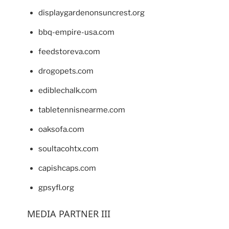
displaygardenonsuncrest.org
bbq-empire-usa.com
feedstoreva.com
drogopets.com
ediblechalk.com
tabletennisnearme.com
oaksofa.com
soultacohtx.com
capishcaps.com
gpsyfl.org
MEDIA PARTNER III