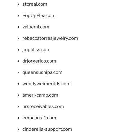
stcreal.com
PopUpFlea.com
valueml.com
rebeccatorresjewelry.com
jmpbliss.com
drjorgerico.com
queensushipa.com
wendyweimerdds.com
ameri-camp.com
hrsreceivables.com
empconst1.com
cinderella-support.com