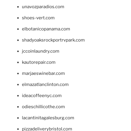
unavozparadios.com
shoes-vert.com
elbotanicopanama.com
shadyoaksrockportrvpark.com
jccoinlaundry.com
kautorepair.com
marjaeswinebar.com
elmazatlanclinton.com
ideacoffeenyc.com
odieschillicothe.com
lacantinitagalesburg.com
pizzadeliverybristol.com