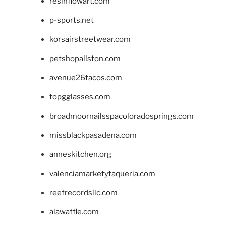
resinflowart.com
p-sports.net
korsairstreetwear.com
petshopallston.com
avenue26tacos.com
topgglasses.com
broadmoornailsspacoloradosprings.com
missblackpasadena.com
anneskitchen.org
valenciamarketytaqueria.com
reefrecordsllc.com
alawaffle.com