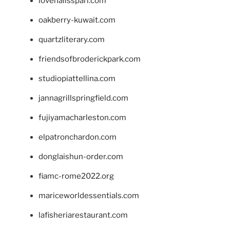
lovenailsspari.com
oakberry-kuwait.com
quartzliterary.com
friendsofbroderickpark.com
studiopiattellina.com
jannagrillspringfield.com
fujiyamacharleston.com
elpatronchardon.com
donglaishun-order.com
fiamc-rome2022.org
mariceworldessentials.com
lafisheriarestaurant.com