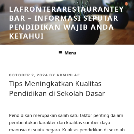
Skip
LAFRONTERARESTAURANTEY
to
BAR – INFORMASI SEPUTAR
content
PENDIDIKAN WAJIB ANDA
KETAHUI
Menu
POSTED
OCTOBER 2, 2024
BY
ADMINLAF
ON
Tips Meningkatkan Kualitas
Pendidikan di Sekolah Dasar
Pendidikan merupakan salah satu faktor penting dalam
pembentukan karakter dan kualitas sumber daya
manusia di suatu negara. Kualitas pendidikan di sekolah