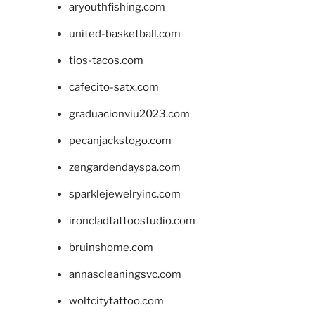
aryouthfishing.com
united-basketball.com
tios-tacos.com
cafecito-satx.com
graduacionviu2023.com
pecanjackstogo.com
zengardendayspa.com
sparklejewelryinc.com
ironcladtattoostudio.com
bruinshome.com
annascleaningsvc.com
wolfcitytattoo.com