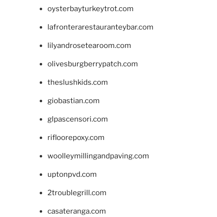
oysterbayturkeytrot.com
lafronterarestauranteybar.com
lilyandrosetearoom.com
olivesburgberrypatch.com
theslushkids.com
giobastian.com
glpascensori.com
rifloorepoxy.com
woolleymillingandpaving.com
uptonpvd.com
2troublegrill.com
casateranga.com