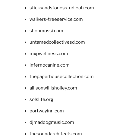
sticksandstonesstudiooh.com
walkers-treeservice.com
shopmossi.com
untamedcollectivesd.com
mxpwellness.com
infernocanine.com
thepaperhousecollection.com
allisonwillisholley.com
solslite.org
portwayinn.com
djmaddogmusic.com
thesoundarchitects.com