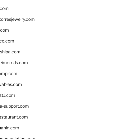
.com
torresjewelry.com
s.com
ico.com
shipa.com
eimerdds.com
camp.com
ivables.com
st1.com
la-support.com
estaurant.com
uahin.com
erspainting.com