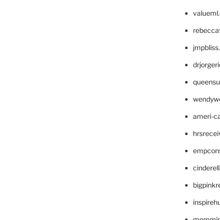
valueml
rebecca
jmpblis
drjorger
queensu
wendyw
ameri-
hrsrece
empcon
cinderel
bigpinkr
inspireh
memming