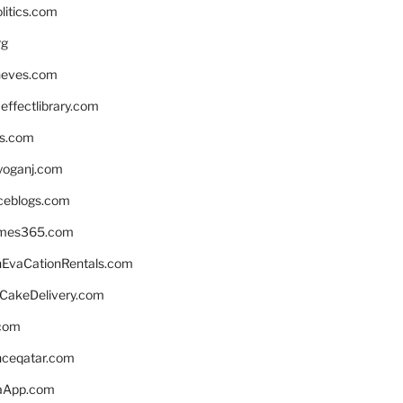
litics.com
rg
neves.com
ffectlibrary.com
ns.com
yoganj.com
rceblogs.com
ames365.com
EvaCationRentals.com
rCakeDelivery.com
.com
enceqatar.com
aApp.com