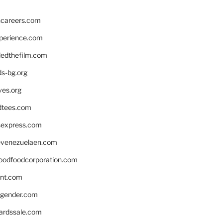
hcareers.com
xperience.com
edthefilm.com
ds-bg.org
ves.org
tees.com
rsexpress.com
venezuelaen.com
oodfoodcorporation.com
nnt.com
gender.com
ardssale.com