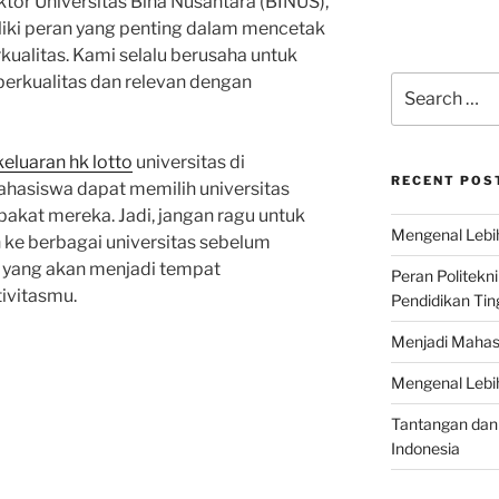
Rektor Universitas Bina Nusantara (BINUS),
liki peran yang penting dalam mencetak
ualitas. Kami selalu berusaha untuk
erkualitas dan relevan dengan
Search
for:
keluaran hk lotto
universitas di
RECENT POS
ahasiswa dapat memilih universitas
bakat mereka. Jadi, jangan ragu untuk
Mengenal Lebih
 ke berbagai universitas sebelum
 yang akan menjadi tempat
Peran Politekn
ivitasmu.
Pendidikan Ting
Menjadi Mahas
Mengenal Lebih
Tantangan dan 
Indonesia