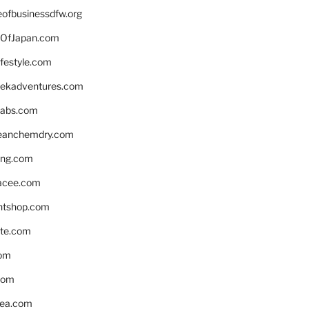
eofbusinessdfw.org
OfJapan.com
ifestyle.com
eekadventures.com
labs.com
leanchemdry.com
ing.com
acee.com
ntshop.com
te.com
om
com
ea.com