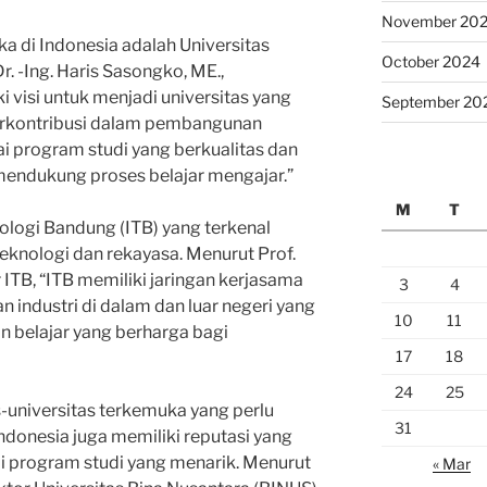
November 20
ka di Indonesia adalah Universitas
October 2024
Dr. -Ing. Haris Sasongko, ME.,
 visi untuk menjadi universitas yang
September 20
berkontribusi dalam pembangunan
i program studi yang berkualitas dan
mendukung proses belajar mengajar.”
M
T
knologi Bandung (ITB) yang terkenal
eknologi dan rekayasa. Menurut Prof.
 ITB, “ITB memiliki jaringan kerjasama
3
4
n industri di dalam dan luar negeri yang
10
11
belajar yang berharga bagi
17
18
24
25
s-universitas terkemuka yang perlu
31
Indonesia juga memiliki reputasi yang
 program studi yang menarik. Menurut
« Mar