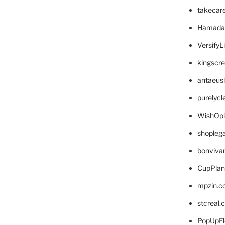
takecar
Hamada
VersifyL
kingscr
antaeus
purelyc
WishOp
shopleg
bonviva
CupPlan
mpzin.c
stcreal.
PopUpFl