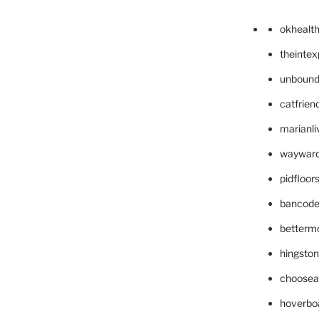
okhealt
theinte
unbound
catfrien
marianli
wayward
pidfloo
bancode
betterm
hingsto
choosea
hoverbo