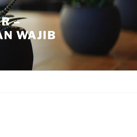
R –
AN WAJIB