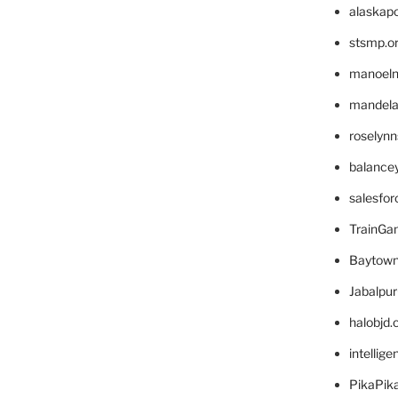
alaskapo
stsmp.o
manoel
mandelae
roselyn
balance
salesfo
TrainG
Baytown
Jabalpu
halobjd
intellig
PikaPik