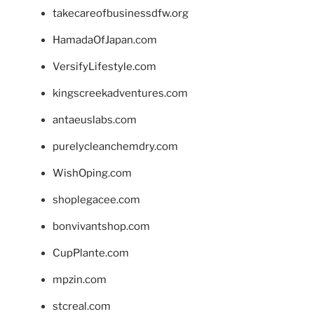
takecareofbusinessdfw.org
HamadaOfJapan.com
VersifyLifestyle.com
kingscreekadventures.com
antaeuslabs.com
purelycleanchemdry.com
WishOping.com
shoplegacee.com
bonvivantshop.com
CupPlante.com
mpzin.com
stcreal.com