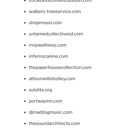
sticksandstonesstudiooh.com
walkers-treeservice.com
shopmossi.com
untamedcollectivesd.com
mxpwellness.com
infernocanine.com
thepaperhousecollection.com
allisonwillisholley.com
solslite.org
portwayinn.com
djmaddogmusic.com
thesoundarchitects.com