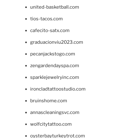
united-basketball.com
tios-tacos.com
cafecito-satx.com
graduacionviu2023.com
pecanjackstogo.com
zengardendayspa.com
sparklejewelryinc.com
ironcladtattoostudio.com
bruinshome.com
annascleaningsvc.com
wolfcitytattoo.com
oysterbayturkeytrot.com