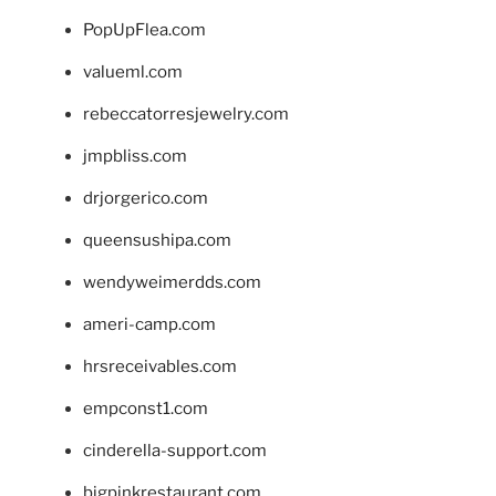
PopUpFlea.com
valueml.com
rebeccatorresjewelry.com
jmpbliss.com
drjorgerico.com
queensushipa.com
wendyweimerdds.com
ameri-camp.com
hrsreceivables.com
empconst1.com
cinderella-support.com
bigpinkrestaurant.com