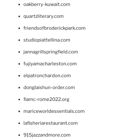
oakberry-kuwait.com
quartzliterary.com
friendsofbroderickpark.com
studiopiattellina.com
jannagrillspringfield.com
fujiyamacharleston.com
elpatronchardon.com
donglaishun-order.com
fiamc-rome2022.org
mariceworldessentials.com
lafisheriarestaurant.com
915jazzandmore.com