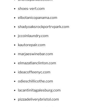
shoes-vert.com
elbotanicopanama.com
shadyoaksrockportrvpark.com
jccoinlaundry.com
kautorepair.com
marjaeswinebar.com
elmazatlanclinton.com
ideacoffeenyc.com
odieschillicothe.com
lacantinitagalesburg.com
pizzadeliverybristol.com