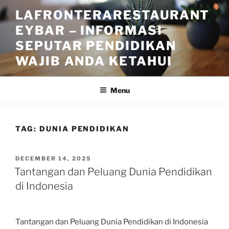
Skip
LAFRONTERARESTAURANT
to
EYBAR – INFORMASI
content
SEPUTAR PENDIDIKAN
WAJIB ANDA KETAHUI
Menu
TAG:
DUNIA PENDIDIKAN
POSTED
DECEMBER 14, 2025
ON
Tantangan dan Peluang Dunia Pendidikan
di Indonesia
Tantangan dan Peluang Dunia Pendidikan di Indonesia