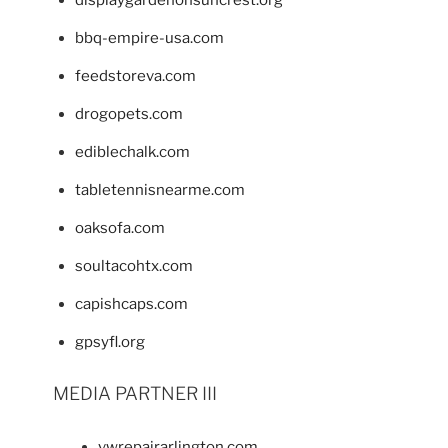
displaygardenonsuncrest.org
bbq-empire-usa.com
feedstoreva.com
drogopets.com
ediblechalk.com
tabletennisnearme.com
oaksofa.com
soultacohtx.com
capishcaps.com
gpsyfl.org
MEDIA PARTNER III
vwrepairarlington.com