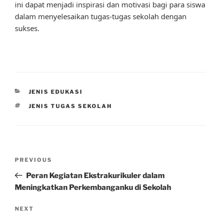
ini dapat menjadi inspirasi dan motivasi bagi para siswa
dalam menyelesaikan tugas-tugas sekolah dengan
sukses.
CATEGORIES
JENIS EDUKASI
TAGS
JENIS TUGAS SEKOLAH
Post
Previous
PREVIOUS
navigation
Post
Peran Kegiatan Ekstrakurikuler dalam
Meningkatkan Perkembanganku di Sekolah
Next
NEXT