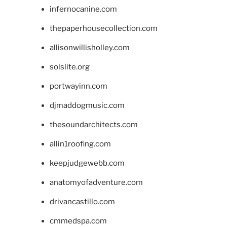
infernocanine.com
thepaperhousecollection.com
allisonwillisholley.com
solslite.org
portwayinn.com
djmaddogmusic.com
thesoundarchitects.com
allin1roofing.com
keepjudgewebb.com
anatomyofadventure.com
drivancastillo.com
cmmedspa.com