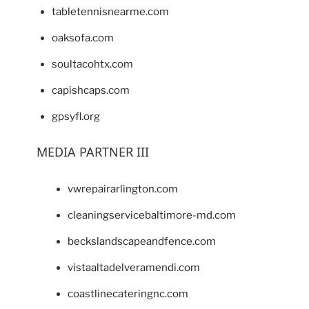
tabletennisnearme.com
oaksofa.com
soultacohtx.com
capishcaps.com
gpsyfl.org
MEDIA PARTNER III
vwrepairarlington.com
cleaningservicebaltimore-md.com
beckslandscapeandfence.com
vistaaltadelveramendi.com
coastlinecateringnc.com