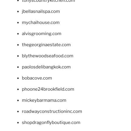
tonyscountrykitchen.com
jbellasnailspa.com
mychaihouse.com
alvisgrooming.com
thegeorginaestate.com
blythewoodseafood.com
paolosdelibangkok.com
bobacove.com
phoone24brookfield.com
mickeybarmama.com
roadwayconstructioninc.com
shopdragonflyboutique.com