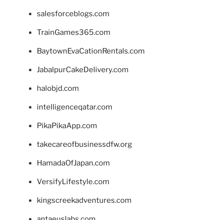
salesforceblogs.com
TrainGames365.com
BaytownEvaCationRentals.com
JabalpurCakeDelivery.com
halobjd.com
intelligenceqatar.com
PikaPikaApp.com
takecareofbusinessdfw.org
HamadaOfJapan.com
VersifyLifestyle.com
kingscreekadventures.com
antaeuslabs.com