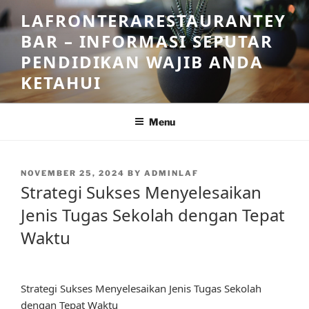
Skip
LAFRONTERARESTAURANTEY
to
BAR – INFORMASI SEPUTAR
content
PENDIDIKAN WAJIB ANDA
KETAHUI
Menu
POSTED
NOVEMBER 25, 2024
BY
ADMINLAF
ON
Strategi Sukses Menyelesaikan
Jenis Tugas Sekolah dengan Tepat
Waktu
Strategi Sukses Menyelesaikan Jenis Tugas Sekolah
dengan Tepat Waktu