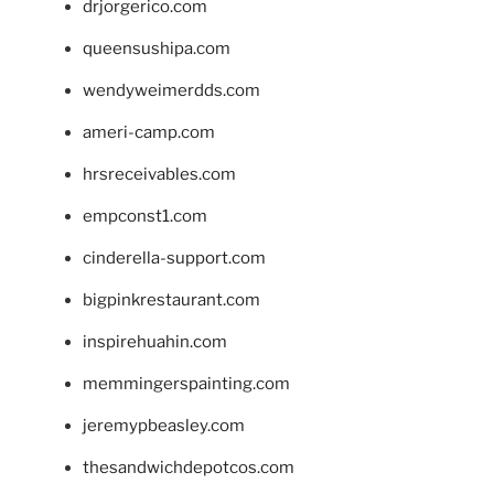
drjorgerico.com
queensushipa.com
wendyweimerdds.com
ameri-camp.com
hrsreceivables.com
empconst1.com
cinderella-support.com
bigpinkrestaurant.com
inspirehuahin.com
memmingerspainting.com
jeremypbeasley.com
thesandwichdepotcos.com