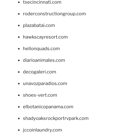
tsecincinnati.com
roderconstructiongroup.com
plazabatai.com
hawkscayresort.com
hellonquads.com
diarioanimales.com
decogaleri.com
unavozparadios.com
shoes-vert.com
elbotanicopanama.com
shadyoaksrockportrvpark.com
jccoinlaundry.com