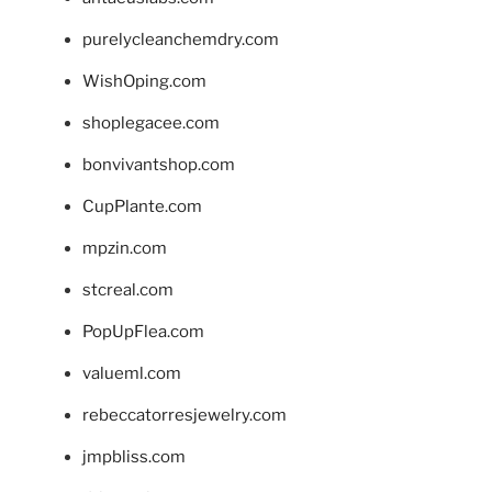
purelycleanchemdry.com
WishOping.com
shoplegacee.com
bonvivantshop.com
CupPlante.com
mpzin.com
stcreal.com
PopUpFlea.com
valueml.com
rebeccatorresjewelry.com
jmpbliss.com