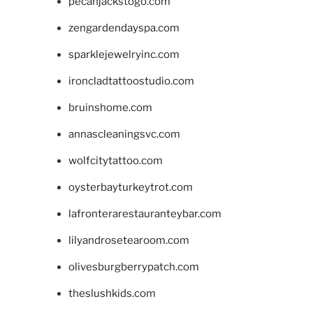
pecanjackstogo.com
zengardendayspa.com
sparklejewelryinc.com
ironcladtattoostudio.com
bruinshome.com
annascleaningsvc.com
wolfcitytattoo.com
oysterbayturkeytrot.com
lafronterarestauranteybar.com
lilyandrosetearoom.com
olivesburgberrypatch.com
theslushkids.com