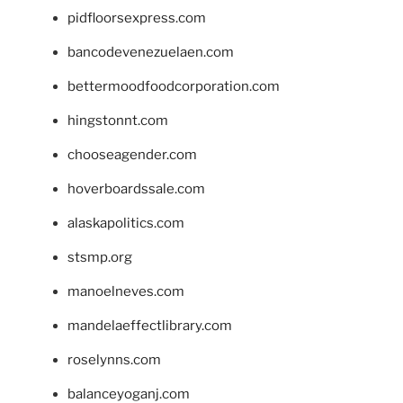
pidfloorsexpress.com
bancodevenezuelaen.com
bettermoodfoodcorporation.com
hingstonnt.com
chooseagender.com
hoverboardssale.com
alaskapolitics.com
stsmp.org
manoelneves.com
mandelaeffectlibrary.com
roselynns.com
balanceyoganj.com