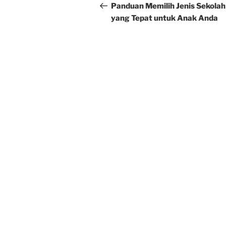
navigation
Post
Panduan Memilih Jenis Sekola
yang Tepat untuk Anak Anda