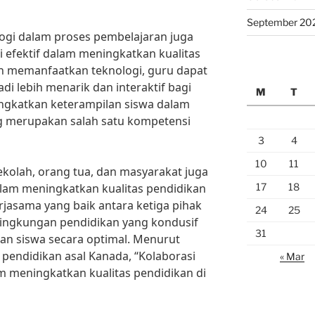
September 20
logi dalam proses pembelajaran juga
i efektif dalam meningkatkan kualitas
an memanfaatkan teknologi, guru dapat
 lebih menarik dan interaktif bagi
M
T
ningkatkan keterampilan siswa dalam
g merupakan salah satu kompetensi
3
4
10
11
sekolah, orang tua, dan masyarakat juga
17
18
alam meningkatkan kualitas pendidikan
rjasama yang baik antara ketiga pihak
24
25
 lingkungan pendidikan yang kondusif
31
 siswa secara optimal. Menurut
 pendidikan asal Kanada, “Kolaborasi
« Mar
 meningkatkan kualitas pendidikan di