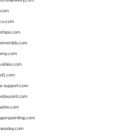
s.com
ico.com
shipa.com
eimerdds.com
camp.com
ivables.com
st1.com
la-support.com
estaurant.com
uahin.com
erspainting.com
beasley.com