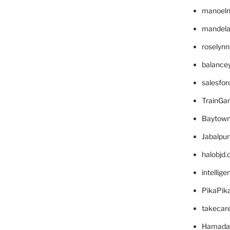
manoel
mandelae
roselyn
balance
salesfo
TrainG
Baytown
Jabalpu
halobjd
intellig
PikaPik
takecar
Hamada