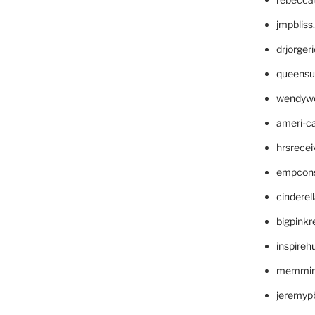
jmpblis
drjorger
queensu
wendyw
ameri-
hrsrece
empcon
cinderel
bigpinkr
inspireh
memming
jeremyp