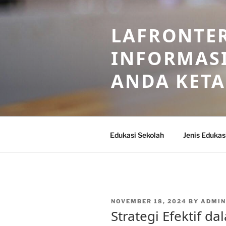
Skip
to
LAFRONTE
content
INFORMASI
ANDA KET
Edukasi Sekolah
Jenis Edukas
POSTED
NOVEMBER 18, 2024
BY
ADMIN
ON
Strategi Efektif 