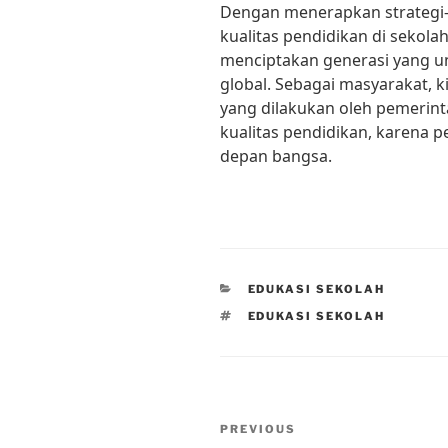
Dengan menerapkan strategi-s
kualitas pendidikan di sekola
menciptakan generasi yang u
global. Sebagai masyarakat, 
yang dilakukan oleh pemerin
kualitas pendidikan, karena p
depan bangsa.
CATEGORIES
EDUKASI SEKOLAH
TAGS
EDUKASI SEKOLAH
Post
Previous
PREVIOUS