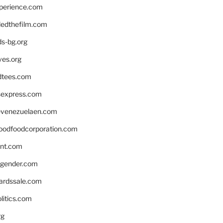
xperience.com
edthefilm.com
ds-bg.org
ves.org
tees.com
rsexpress.com
venezuelaen.com
oodfoodcorporation.com
nnt.com
gender.com
ardssale.com
litics.com
rg