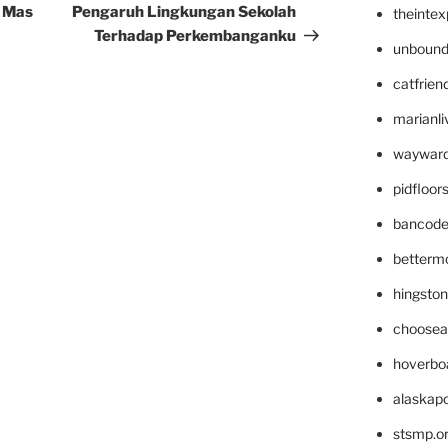
Post
h Mas
Pengaruh Lingkungan Sekolah
theinte
Terhadap Perkembanganku
unbound
catfrien
marianli
wayward
pidfloo
bancode
betterm
hingsto
choosea
hoverbo
alaskapo
stsmp.o