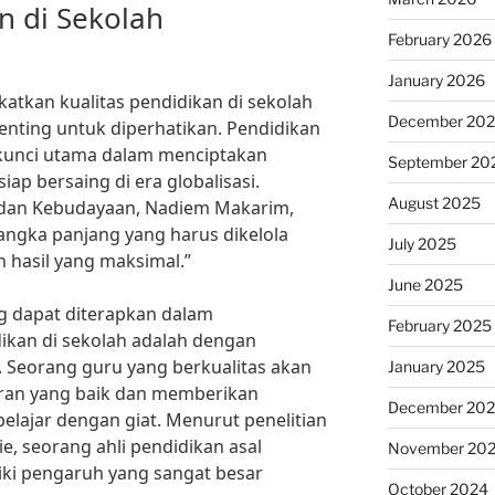
n di Sekolah
February 2026
January 2026
katkan kualitas pendidikan di sekolah
December 20
nting untuk diperhatikan. Pendidikan
kunci utama dalam menciptakan
September 20
ap bersaing di era globalisasi.
August 2025
 dan Kebudayaan, Nadiem Makarim,
jangka panjang yang harus dikelola
July 2025
 hasil yang maksimal.”
June 2025
ang dapat diterapkan dalam
February 2025
ikan di sekolah adalah dengan
 Seorang guru yang berkualitas akan
January 2025
an yang baik dan memberikan
December 20
elajar dengan giat. Menurut penelitian
ie, seorang ahli pendidikan asal
November 20
liki pengaruh yang sangat besar
October 2024