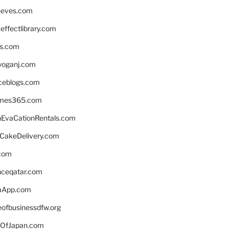
neves.com
ffectlibrary.com
ns.com
yoganj.com
rceblogs.com
ames365.com
EvaCationRentals.com
rCakeDelivery.com
.com
enceqatar.com
aApp.com
eofbusinessdfw.org
OfJapan.com