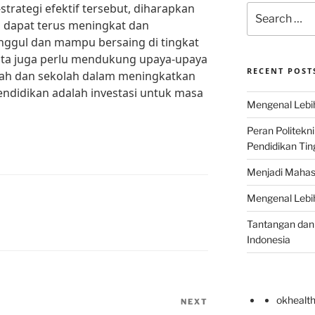
trategi efektif tersebut, diharapkan
Search
h dapat terus meningkat dan
for:
nggul dan mampu bersaing di tingkat
kita juga perlu mendukung upaya-upaya
RECENT POST
tah dan sekolah dalam meningkatkan
endidikan adalah investasi untuk masa
Mengenal Lebih
Peran Politekn
Pendidikan Ting
Menjadi Mahas
Mengenal Lebih
Tantangan dan 
Indonesia
okhealt
NEXT
Next