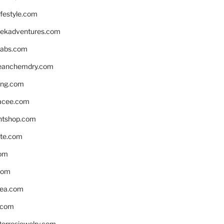
ifestyle.com
eekadventures.com
labs.com
leanchemdry.com
ing.com
acee.com
ntshop.com
te.com
om
com
ea.com
.com
torresjewelry.com