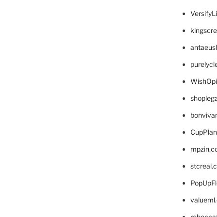
VersifyL
kingscr
antaeus
purelyc
WishOp
shopleg
bonviva
CupPlan
mpzin.c
stcreal.
PopUpFl
valueml
rebecca