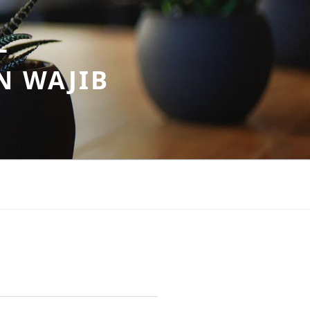
–
N WAJIB