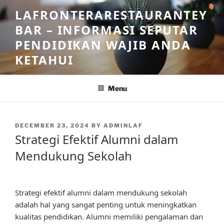
Skip
LAFRONTERARESTAURANTEY
to
BAR – INFORMASI SEPUTAR
content
PENDIDIKAN WAJIB ANDA
KETAHUI
Menu
POSTED
DECEMBER 23, 2024
BY
ADMINLAF
ON
Strategi Efektif Alumni dalam
Mendukung Sekolah
Strategi efektif alumni dalam mendukung sekolah
adalah hal yang sangat penting untuk meningkatkan
kualitas pendidikan. Alumni memiliki pengalaman dan