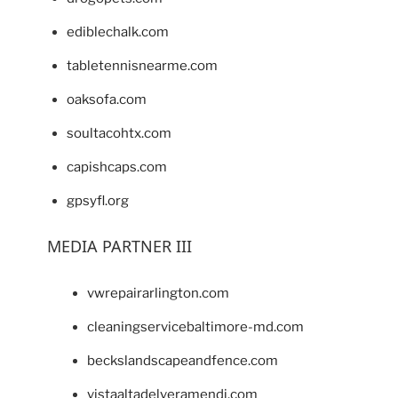
ediblechalk.com
tabletennisnearme.com
oaksofa.com
soultacohtx.com
capishcaps.com
gpsyfl.org
MEDIA PARTNER III
vwrepairarlington.com
cleaningservicebaltimore-md.com
beckslandscapeandfence.com
vistaaltadelveramendi.com