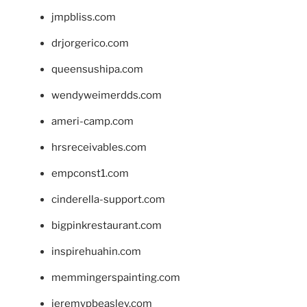
jmpbliss.com
drjorgerico.com
queensushipa.com
wendyweimerdds.com
ameri-camp.com
hrsreceivables.com
empconst1.com
cinderella-support.com
bigpinkrestaurant.com
inspirehuahin.com
memmingerspainting.com
jeremypbeasley.com