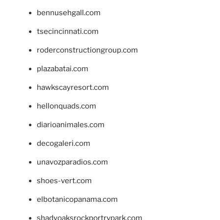
bennusehgall.com
tsecincinnati.com
roderconstructiongroup.com
plazabatai.com
hawkscayresort.com
hellonquads.com
diarioanimales.com
decogaleri.com
unavozparadios.com
shoes-vert.com
elbotanicopanama.com
shadyoaksrockportrvpark.com