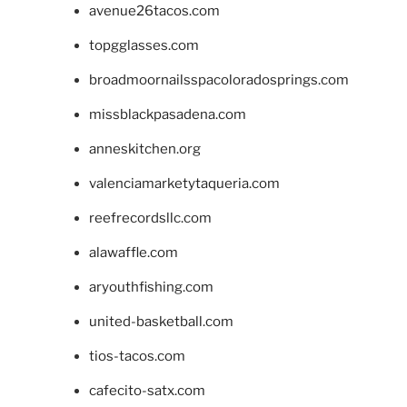
avenue26tacos.com
topgglasses.com
broadmoornailsspacoloradosprings.com
missblackpasadena.com
anneskitchen.org
valenciamarketytaqueria.com
reefrecordsllc.com
alawaffle.com
aryouthfishing.com
united-basketball.com
tios-tacos.com
cafecito-satx.com