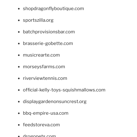
shopdragonflyboutique.com
sportszilla.org
batchprovisionsbar.com
brasserie-gobette.com
musicrearte.com
morseysfarms.com
riverviewtennis.com
official-kelly-toys-squishmallows.com
displaygardenonsuncrest.org
bbq-empire-usa.com
feedstoreva.com
drogopets.com