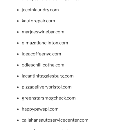
jccoinlaundry.com
kautorepair.com
marjaeswinebar.com
elmazatlanclinton.com
ideacoffeenyc.com
odieschillicothe.com
lacantinitagalesburg.com
pizzadeliverybristol.com
greenstarsmogcheck.com
happypawspl.com
callahansautoservicecenter.com