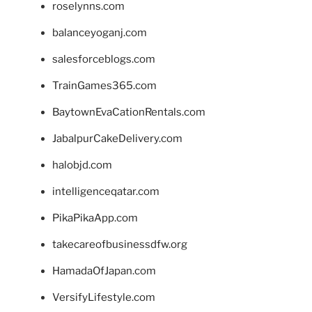
roselynns.com
balanceyoganj.com
salesforceblogs.com
TrainGames365.com
BaytownEvaCationRentals.com
JabalpurCakeDelivery.com
halobjd.com
intelligenceqatar.com
PikaPikaApp.com
takecareofbusinessdfw.org
HamadaOfJapan.com
VersifyLifestyle.com