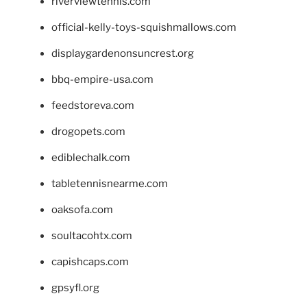
riverviewtennis.com
official-kelly-toys-squishmallows.com
displaygardenonsuncrest.org
bbq-empire-usa.com
feedstoreva.com
drogopets.com
ediblechalk.com
tabletennisnearme.com
oaksofa.com
soultacohtx.com
capishcaps.com
gpsyfl.org