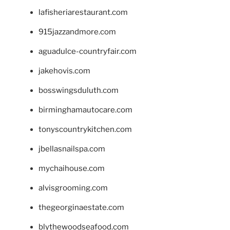
lafisheriarestaurant.com
915jazzandmore.com
aguadulce-countryfair.com
jakehovis.com
bosswingsduluth.com
birminghamautocare.com
tonyscountrykitchen.com
jbellasnailspa.com
mychaihouse.com
alvisgrooming.com
thegeorginaestate.com
blythewoodseafood.com