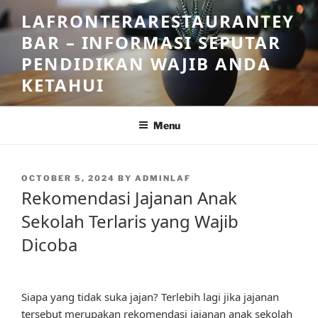
Skip
LAFRONTERARESTAURANTEY
to
BAR – INFORMASI SEPUTAR
content
PENDIDIKAN WAJIB ANDA
KETAHUI
Menu
POSTED
OCTOBER 5, 2024
BY
ADMINLAF
ON
Rekomendasi Jajanan Anak
Sekolah Terlaris yang Wajib
Dicoba
Siapa yang tidak suka jajan? Terlebih lagi jika jajanan
tersebut merupakan rekomendasi jajanan anak sekolah