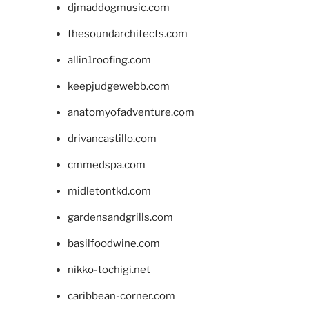
djmaddogmusic.com
thesoundarchitects.com
allin1roofing.com
keepjudgewebb.com
anatomyofadventure.com
drivancastillo.com
cmmedspa.com
midletontkd.com
gardensandgrills.com
basilfoodwine.com
nikko-tochigi.net
caribbean-corner.com