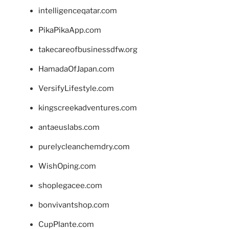
intelligenceqatar.com
PikaPikaApp.com
takecareofbusinessdfw.org
HamadaOfJapan.com
VersifyLifestyle.com
kingscreekadventures.com
antaeuslabs.com
purelycleanchemdry.com
WishOping.com
shoplegacee.com
bonvivantshop.com
CupPlante.com