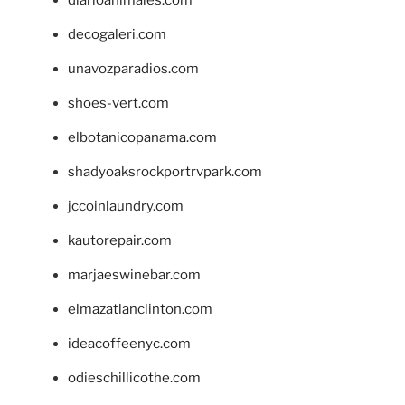
diarioanimales.com
decogaleri.com
unavozparadios.com
shoes-vert.com
elbotanicopanama.com
shadyoaksrockportrvpark.com
jccoinlaundry.com
kautorepair.com
marjaeswinebar.com
elmazatlanclinton.com
ideacoffeenyc.com
odieschillicothe.com