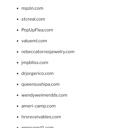
mpzin.com
stcreal.com
PopUpFlea.com
valueml.com
rebeccatorresjewelry.com
jmpbliss.com
drjorgerico.com
queensushipa.com
wendyweimerdds.com
ameri-camp.com
hrsreceivables.com
empconst1.com