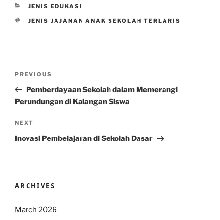
CATEGORIES
JENIS EDUKASI
TAGS
JENIS JAJANAN ANAK SEKOLAH TERLARIS
Post
Previous
PREVIOUS
navigation
Post
Pemberdayaan Sekolah dalam Memerangi
Perundungan di Kalangan Siswa
Next
NEXT
Post
Inovasi Pembelajaran di Sekolah Dasar
ARCHIVES
March 2026