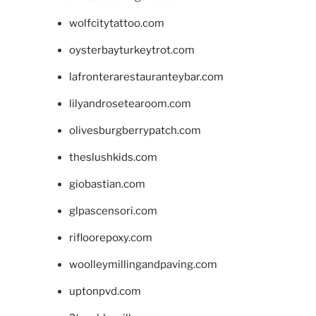
wolfcitytattoo.com
oysterbayturkeytrot.com
lafronterarestauranteybar.com
lilyandrosetearoom.com
olivesburgberrypatch.com
theslushkids.com
giobastian.com
glpascensori.com
rifloorepoxy.com
woolleymillingandpaving.com
uptonpvd.com