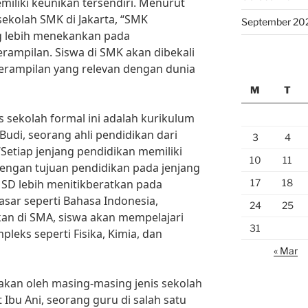
iliki keunikan tersendiri. Menurut
sekolah SMK di Jakarta, “SMK
September 20
g lebih menekankan pada
rampilan. Siswa di SMK akan dibekali
rampilan yang relevan dengan dunia
M
T
s sekolah formal ini adalah kurikulum
Budi, seorang ahli pendidikan dari
3
4
“Setiap jenjang pendidikan memiliki
10
11
engan tujuan pendidikan pada jenjang
17
18
m SD lebih menitikberatkan pada
sar seperti Bahasa Indonesia,
24
25
an di SMA, siswa akan mempelajari
31
pleks seperti Fisika, Kimia, dan
« Mar
ediakan oleh masing-masing jenis sekolah
Ibu Ani, seorang guru di salah satu