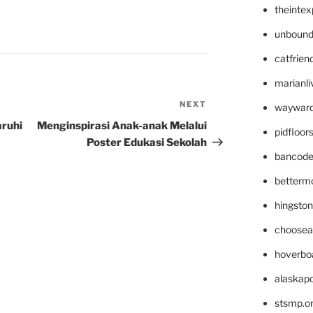
theinte
unbound
catfrien
marianli
NEXT
Next
wayward
Post
ruhi
Menginspirasi Anak-anak Melalui
pidfloo
Poster Edukasi Sekolah
bancode
betterm
hingsto
choosea
hoverbo
alaskapo
stsmp.o