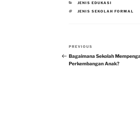
CATEGORIES
JENIS EDUKASI
TAGS
JENIS SEKOLAH FORMAL
Post
Previous
PREVIOUS
navigation
Post
Bagaimana Sekolah Mempenga
Perkembangan Anak?