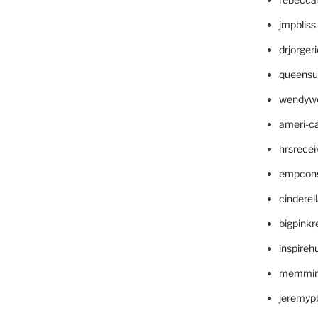
jmpblis
drjorger
queensu
wendyw
ameri-
hrsrece
empcon
cinderel
bigpinkr
inspireh
memming
jeremyp