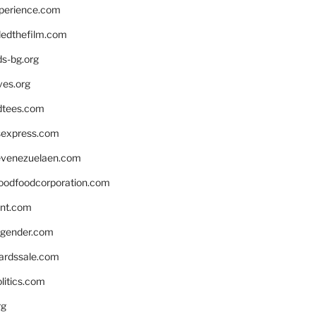
xperience.com
edthefilm.com
ds-bg.org
ves.org
tees.com
rsexpress.com
venezuelaen.com
oodfoodcorporation.com
nnt.com
gender.com
ardssale.com
litics.com
rg