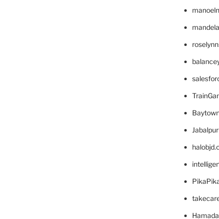
manoel
mandelae
roselyn
balance
salesfo
TrainG
Baytown
Jabalpu
halobjd
intellig
PikaPik
takecar
Hamada