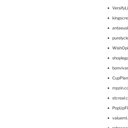
VersifyL
kingscr
antaeus
purelyc
WishOp
shopleg
bonviva
CupPlan
mpzin.c
stcreal.
PopUpFl
valueml
rebecca