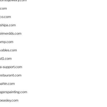
s.com
ico.com
shipa.com
eimerdds.com
camp.com
ivables.com
st1.com
la-support.com
estaurant.com
uahin.com
erspainting.com
beasley.com