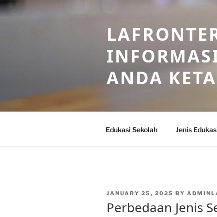
Skip
to
LAFRONTE
content
INFORMASI
ANDA KET
Edukasi Sekolah
Jenis Edukas
POSTED
JANUARY 25, 2025
BY
ADMINL
ON
Perbedaan Jenis S