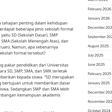
February 2026
January 2026
 tahapan penting dalam kehidupan
December 20
 terdapat beberapa jenis sekolah formal
 yaitu SD (Sekolah Dasar), SMP
September 20
 SMA (Sekolah Menengah Atas), dan
August 2025
ruan). Namun, apa sebenarnya
sekolah formal tersebut?
July 2025
June 2025
ang pakar pendidikan dari Universitas
tara SD, SMP, SMA, dan SMK terletak
February 2025
diberikan kepada siswa. “SD merupakan
ng bertujuan untuk memberikan dasar
January 2025
swa. Sedangkan SMP dan SMA lebih
December 20
embangan kemampuan akademis
November 20
October 2024