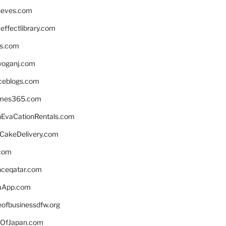
neves.com
ffectlibrary.com
ns.com
yoganj.com
rceblogs.com
ames365.com
EvaCationRentals.com
rCakeDelivery.com
.com
enceqatar.com
aApp.com
eofbusinessdfw.org
OfJapan.com