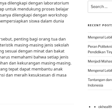
ya dilengkapi dengan laboratorium
Search
ap untuk mendukung proses belajar
for:
sanya dilengkapi dengan workshop
 mempersiapkan siswa dalam dunia
RECENT POST
Mengenal Lebih
sebut, penting bagi orang tua dan
ristik masing-masing jenis sekolah
Peran Politekn
ng sesuai dengan minat dan bakat
Pendidikan Ting
a harus memahami bahwa setiap jenis
Menjadi Mahas
ebihan dan kekurangan masing-masing.
 yang tepat dapat membantu anak
Mengenal Lebih
i dan meraih kesuksesan di masa
Tantangan dan 
Indonesia
okhealt