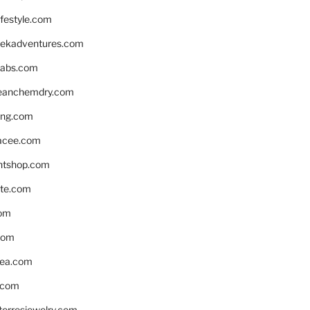
ifestyle.com
eekadventures.com
labs.com
leanchemdry.com
ing.com
acee.com
ntshop.com
te.com
om
com
ea.com
.com
torresjewelry.com