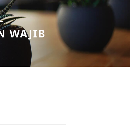
–
N WAJIB