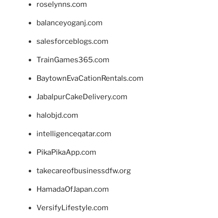
roselynns.com
balanceyoganj.com
salesforceblogs.com
TrainGames365.com
BaytownEvaCationRentals.com
JabalpurCakeDelivery.com
halobjd.com
intelligenceqatar.com
PikaPikaApp.com
takecareofbusinessdfw.org
HamadaOfJapan.com
VersifyLifestyle.com