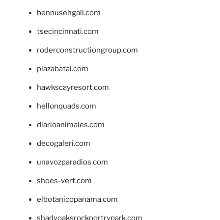
bennusehgall.com
tsecincinnati.com
roderconstructiongroup.com
plazabatai.com
hawkscayresort.com
hellonquads.com
diarioanimales.com
decogaleri.com
unavozparadios.com
shoes-vert.com
elbotanicopanama.com
shadyoaksrockportrvpark.com