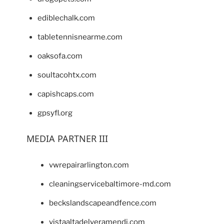
ediblechalk.com
tabletennisnearme.com
oaksofa.com
soultacohtx.com
capishcaps.com
gpsyfl.org
MEDIA PARTNER III
vwrepairarlington.com
cleaningservicebaltimore-md.com
beckslandscapeandfence.com
vistaaltadelveramendi.com