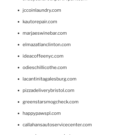
jccoinlaundry.com
kautorepair.com
marjaeswinebar.com
elmazatlanclinton.com
ideacoffeenyc.com
odieschillicothe.com
lacantinitagalesburg.com
pizzadeliverybristol.com
greenstarsmogcheck.com
happypawspl.com
callahansautoservicecenter.com