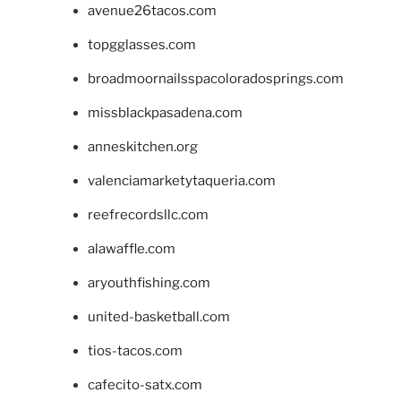
avenue26tacos.com
topgglasses.com
broadmoornailsspacoloradosprings.com
missblackpasadena.com
anneskitchen.org
valenciamarketytaqueria.com
reefrecordsllc.com
alawaffle.com
aryouthfishing.com
united-basketball.com
tios-tacos.com
cafecito-satx.com