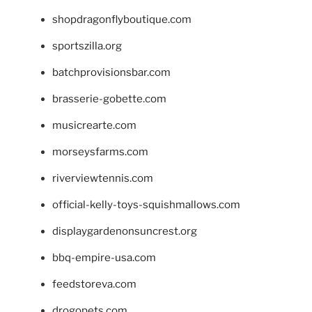
shopdragonflyboutique.com
sportszilla.org
batchprovisionsbar.com
brasserie-gobette.com
musicrearte.com
morseysfarms.com
riverviewtennis.com
official-kelly-toys-squishmallows.com
displaygardenonsuncrest.org
bbq-empire-usa.com
feedstoreva.com
drogopets.com