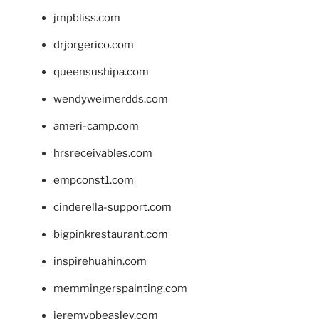
jmpbliss.com
drjorgerico.com
queensushipa.com
wendyweimerdds.com
ameri-camp.com
hrsreceivables.com
empconst1.com
cinderella-support.com
bigpinkrestaurant.com
inspirehuahin.com
memmingerspainting.com
jeremypbeasley.com