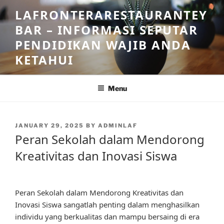
Skip
LAFRONTERARESTAURANTEY
to
BAR – INFORMASI SEPUTAR
content
PENDIDIKAN WAJIB ANDA
KETAHUI
Menu
POSTED
JANUARY 29, 2025
BY
ADMINLAF
ON
Peran Sekolah dalam Mendorong
Kreativitas dan Inovasi Siswa
Peran Sekolah dalam Mendorong Kreativitas dan
Inovasi Siswa sangatlah penting dalam menghasilkan
individu yang berkualitas dan mampu bersaing di era