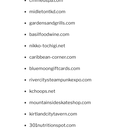
cmmedspa.com
midletontkd.com
gardensandgrills.com
basilfoodwine.com
nikko-tochigi.net
caribbean-corner.com
bluemoongiftcards.com
rivercitysteampunkexpo.com
kchoops.net
mountainsideskateshop.com
kirtlandcitytavern.com
301nutritionspot.com