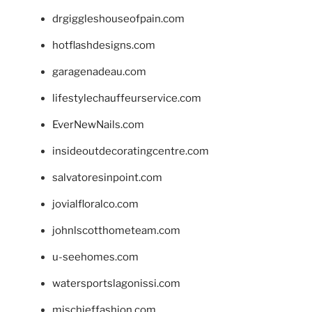
drgiggleshouseofpain.com
hotflashdesigns.com
garagenadeau.com
lifestylechauffeurservice.com
EverNewNails.com
insideoutdecoratingcentre.com
salvatoresinpoint.com
jovialfloralco.com
johnlscotthometeam.com
u-seehomes.com
watersportslagonissi.com
mischieffashion.com