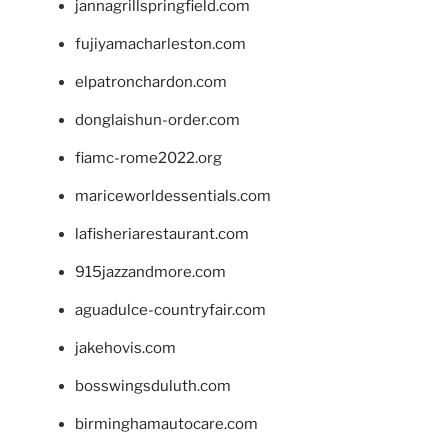
jannagrillspringfield.com
fujiyamacharleston.com
elpatronchardon.com
donglaishun-order.com
fiamc-rome2022.org
mariceworldessentials.com
lafisheriarestaurant.com
915jazzandmore.com
aguadulce-countryfair.com
jakehovis.com
bosswingsduluth.com
birminghamautocare.com