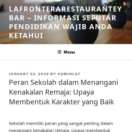
Skip
LAFRONTERARESTAURANTEY
to
BAR – INFORMASI SEPUTAR
content
PENDIDIKAN WAJIB ANDA
KETAHUI
Menu
POSTED
JANUARY 23, 2025
BY
ADMINLAF
ON
Peran Sekolah dalam Menangani
Kenakalan Remaja: Upaya
Membentuk Karakter yang Baik
Sekolah memiliki peran yang sangat penting dalam
menangani kenakalan remaja. Upaya membentuk