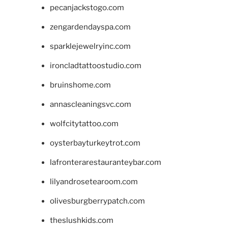
pecanjackstogo.com
zengardendayspa.com
sparklejewelryinc.com
ironcladtattoostudio.com
bruinshome.com
annascleaningsvc.com
wolfcitytattoo.com
oysterbayturkeytrot.com
lafronterarestauranteybar.com
lilyandrosetearoom.com
olivesburgberrypatch.com
theslushkids.com