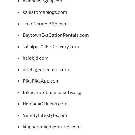
balanceyoganj.com
salesforceblogs.com
TrainGames365.com
BaytownEvaCationRentals.com
JabalpurCakeDelivery.com
halobjd.com
intelligenceqatar.com
PikaPikaApp.com
takecareofbusinessdfw.org
HamadaOfJapan.com
VersifyLifestyle.com
kingscreekadventures.com