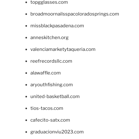
topgglasses.com
broadmoornailsspacoloradosprings.com
missblackpasadena.com
anneskitchen.org
valenciamarketytaqueria.com
reefrecordsllc.com
alawaffle.com
aryouthfishing.com
united-basketball.com
tios-tacos.com
cafecito-satx.com
graduacionviu2023.com