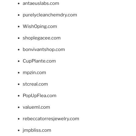
antaeuslabs.com
purelycleanchemdry.com
WishOping.com
shoplegacee.com
bonvivantshop.com
CupPlante.com
mpzin.com
stcreal.com
PopUpFlea.com
valueml.com
rebeccatorresjewelry.com
jmpbliss.com