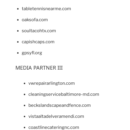
tabletennisnearme.com
oaksofa.com
soultacohtx.com
capishcaps.com
gpsyfl.org
MEDIA PARTNER III
vwrepairarlington.com
cleaningservicebaltimore-md.com
beckslandscapeandfence.com
vistaaltadelveramendi.com
coastlinecateringnc.com