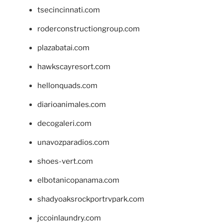
tsecincinnati.com
roderconstructiongroup.com
plazabatai.com
hawkscayresort.com
hellonquads.com
diarioanimales.com
decogaleri.com
unavozparadios.com
shoes-vert.com
elbotanicopanama.com
shadyoaksrockportrvpark.com
jccoinlaundry.com