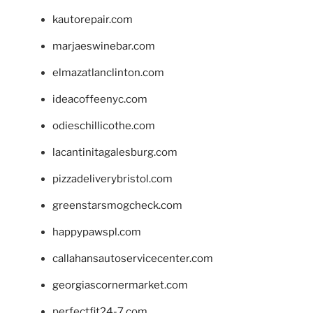
kautorepair.com
marjaeswinebar.com
elmazatlanclinton.com
ideacoffeenyc.com
odieschillicothe.com
lacantinitagalesburg.com
pizzadeliverybristol.com
greenstarsmogcheck.com
happypawspl.com
callahansautoservicecenter.com
georgiascornermarket.com
perfectfit24-7.com