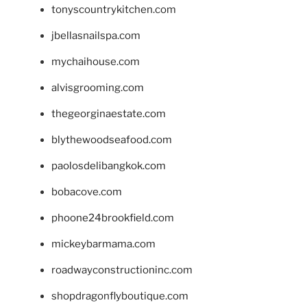
tonyscountrykitchen.com
jbellasnailspa.com
mychaihouse.com
alvisgrooming.com
thegeorginaestate.com
blythewoodseafood.com
paolosdelibangkok.com
bobacove.com
phoone24brookfield.com
mickeybarmama.com
roadwayconstructioninc.com
shopdragonflyboutique.com