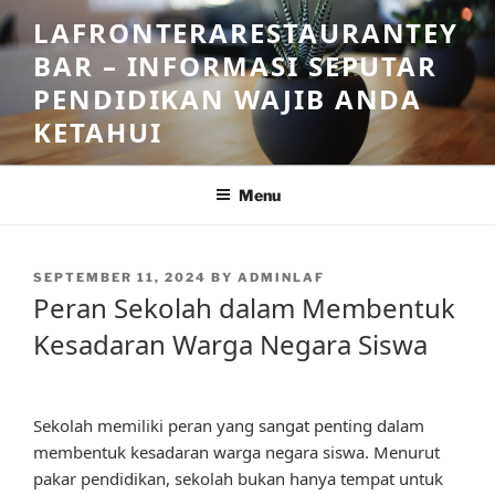
Skip
LAFRONTERARESTAURANTEY
to
BAR – INFORMASI SEPUTAR
content
PENDIDIKAN WAJIB ANDA
KETAHUI
Menu
POSTED
SEPTEMBER 11, 2024
BY
ADMINLAF
ON
Peran Sekolah dalam Membentuk
Kesadaran Warga Negara Siswa
Sekolah memiliki peran yang sangat penting dalam
membentuk kesadaran warga negara siswa. Menurut
pakar pendidikan, sekolah bukan hanya tempat untuk