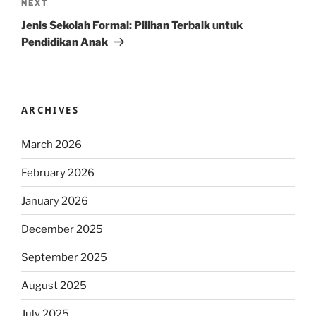
Next
NEXT
Post
Jenis Sekolah Formal: Pilihan Terbaik untuk
Pendidikan Anak
ARCHIVES
March 2026
February 2026
January 2026
December 2025
September 2025
August 2025
July 2025