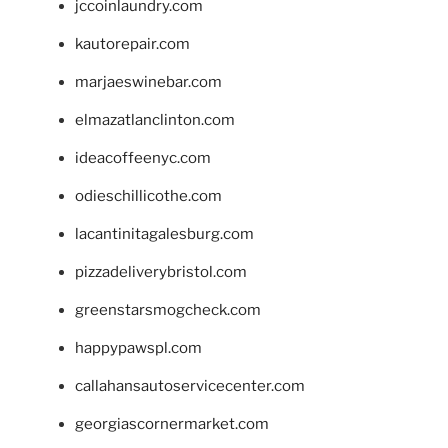
jccoinlaundry.com
kautorepair.com
marjaeswinebar.com
elmazatlanclinton.com
ideacoffeenyc.com
odieschillicothe.com
lacantinitagalesburg.com
pizzadeliverybristol.com
greenstarsmogcheck.com
happypawspl.com
callahansautoservicecenter.com
georgiascornermarket.com