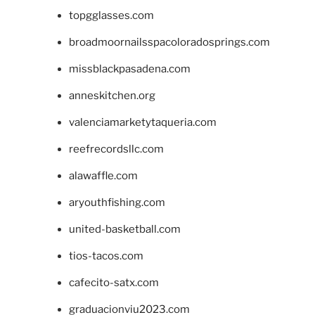
topgglasses.com
broadmoornailsspacoloradosprings.com
missblackpasadena.com
anneskitchen.org
valenciamarketytaqueria.com
reefrecordsllc.com
alawaffle.com
aryouthfishing.com
united-basketball.com
tios-tacos.com
cafecito-satx.com
graduacionviu2023.com