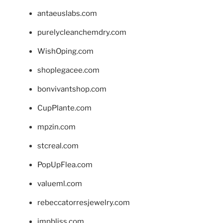
antaeuslabs.com
purelycleanchemdry.com
WishOping.com
shoplegacee.com
bonvivantshop.com
CupPlante.com
mpzin.com
stcreal.com
PopUpFlea.com
valueml.com
rebeccatorresjewelry.com
jmpbliss.com