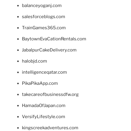
balanceyoganj.com
salesforceblogs.com
TrainGames365.com
BaytownEvaCationRentals.com
JabalpurCakeDelivery.com
halobjd.com
intelligenceqatar.com
PikaPikaApp.com
takecareofbusinessdfw.org
HamadaOfJapan.com
VersifyLifestyle.com
kingscreekadventures.com