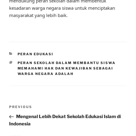
mendukung peran sekolah dalam membentuk
kesadaran warga negara siswa untuk menciptakan
masyarakat yang lebih baik.
CATEGORIES
PERAN EDUKASI
TAGS
PERAN SEKOLAH DALAM MEMBANTU SISWA
MEMAHAMI HAK DAN KEWAJIBAN SEBAGAI
WARGA NEGARA ADALAH
Post
Previous
PREVIOUS
navigation
Post
Mengenal Lebih Dekat Sekolah Edukasi Islam di
Indonesia