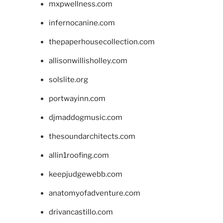
mxpwellness.com
infernocanine.com
thepaperhousecollection.com
allisonwillisholley.com
solslite.org
portwayinn.com
djmaddogmusic.com
thesoundarchitects.com
allin1roofing.com
keepjudgewebb.com
anatomyofadventure.com
drivancastillo.com