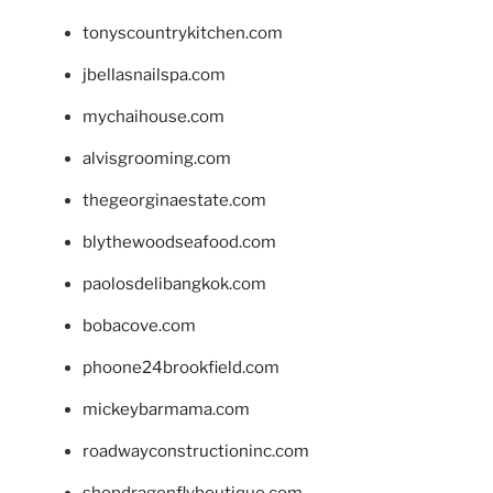
tonyscountrykitchen.com
jbellasnailspa.com
mychaihouse.com
alvisgrooming.com
thegeorginaestate.com
blythewoodseafood.com
paolosdelibangkok.com
bobacove.com
phoone24brookfield.com
mickeybarmama.com
roadwayconstructioninc.com
shopdragonflyboutique.com