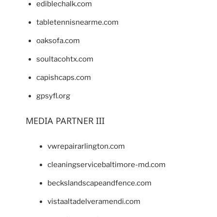
ediblechalk.com
tabletennisnearme.com
oaksofa.com
soultacohtx.com
capishcaps.com
gpsyfl.org
MEDIA PARTNER III
vwrepairarlington.com
cleaningservicebaltimore-md.com
beckslandscapeandfence.com
vistaaltadelveramendi.com