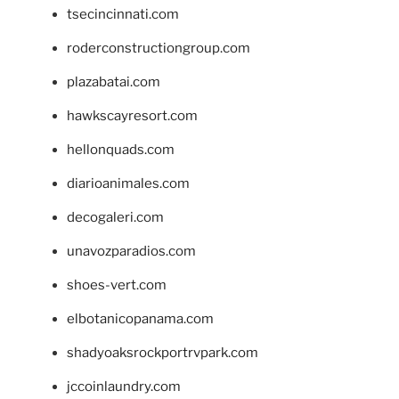
tsecincinnati.com
roderconstructiongroup.com
plazabatai.com
hawkscayresort.com
hellonquads.com
diarioanimales.com
decogaleri.com
unavozparadios.com
shoes-vert.com
elbotanicopanama.com
shadyoaksrockportrvpark.com
jccoinlaundry.com