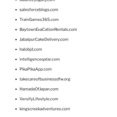
salesforceblogs.com
TrainGames365.com
BaytownEvaCationRentals.com
JabalpurCakeDelivery.com
halobjd.com
intelligenceqatar.com
PikaPikaApp.com
takecareofbusinessdfw.org
HamadaOfJapan.com
VersifyLifestyle.com
kingscreekadventures.com