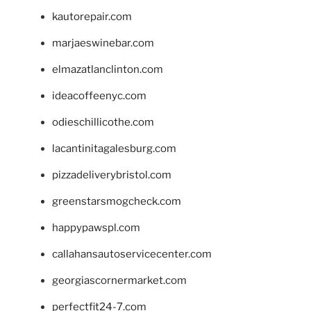
kautorepair.com
marjaeswinebar.com
elmazatlanclinton.com
ideacoffeenyc.com
odieschillicothe.com
lacantinitagalesburg.com
pizzadeliverybristol.com
greenstarsmogcheck.com
happypawspl.com
callahansautoservicecenter.com
georgiascornermarket.com
perfectfit24-7.com