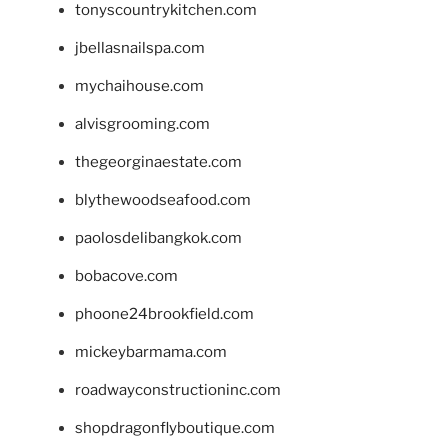
tonyscountrykitchen.com
jbellasnailspa.com
mychaihouse.com
alvisgrooming.com
thegeorginaestate.com
blythewoodseafood.com
paolosdelibangkok.com
bobacove.com
phoone24brookfield.com
mickeybarmama.com
roadwayconstructioninc.com
shopdragonflyboutique.com