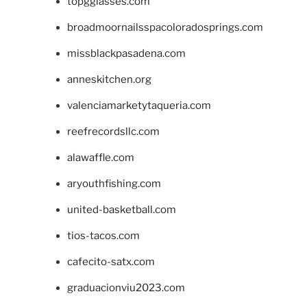
topgglasses.com
broadmoornailsspacoloradosprings.com
missblackpasadena.com
anneskitchen.org
valenciamarketytaqueria.com
reefrecordsllc.com
alawaffle.com
aryouthfishing.com
united-basketball.com
tios-tacos.com
cafecito-satx.com
graduacionviu2023.com