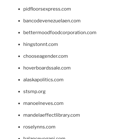
pidfloorsexpress.com
bancodevenezuelaen.com
bettermoodfoodcorporation.com
hingstonnt.com
chooseagender.com
hoverboardssale.com
alaskapolitics.com
stsmp.org
manoelneves.com
mandelaeffectlibrary.com
roselynns.com
balanceyoganj.com