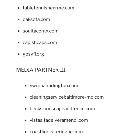
tabletennisnearme.com
oaksofa.com
soultacohtx.com
capishcaps.com
gpsyfl.org
MEDIA PARTNER III
vwrepairarlington.com
cleaningservicebaltimore-md.com
beckslandscapeandfence.com
vistaaltadelveramendi.com
coastlinecateringnc.com