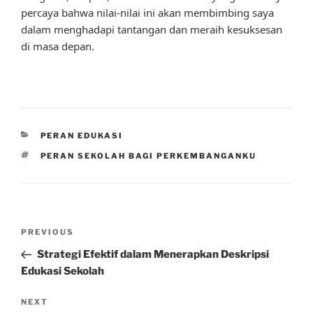
percaya bahwa nilai-nilai ini akan membimbing saya
dalam menghadapi tantangan dan meraih kesuksesan
di masa depan.
CATEGORIES
PERAN EDUKASI
TAGS
PERAN SEKOLAH BAGI PERKEMBANGANKU
Post
Previous
PREVIOUS
navigation
Post
Strategi Efektif dalam Menerapkan Deskripsi
Edukasi Sekolah
Next
NEXT