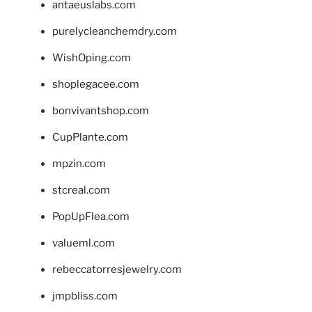
antaeuslabs.com
purelycleanchemdry.com
WishOping.com
shoplegacee.com
bonvivantshop.com
CupPlante.com
mpzin.com
stcreal.com
PopUpFlea.com
valueml.com
rebeccatorresjewelry.com
jmpbliss.com