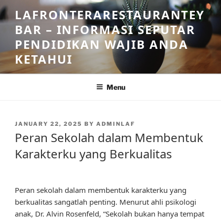
Skip
LAFRONTERARESTAURANTEY
to
BAR – INFORMASI SEPUTAR
content
PENDIDIKAN WAJIB ANDA
KETAHUI
Menu
POSTED
JANUARY 22, 2025
BY
ADMINLAF
ON
Peran Sekolah dalam Membentuk
Karakterku yang Berkualitas
Peran sekolah dalam membentuk karakterku yang
berkualitas sangatlah penting. Menurut ahli psikologi
anak, Dr. Alvin Rosenfeld, “Sekolah bukan hanya tempat