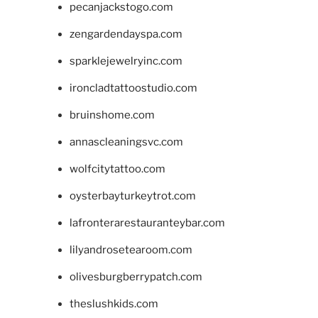
pecanjackstogo.com
zengardendayspa.com
sparklejewelryinc.com
ironcladtattoostudio.com
bruinshome.com
annascleaningsvc.com
wolfcitytattoo.com
oysterbayturkeytrot.com
lafronterarestauranteybar.com
lilyandrosetearoom.com
olivesburgberrypatch.com
theslushkids.com