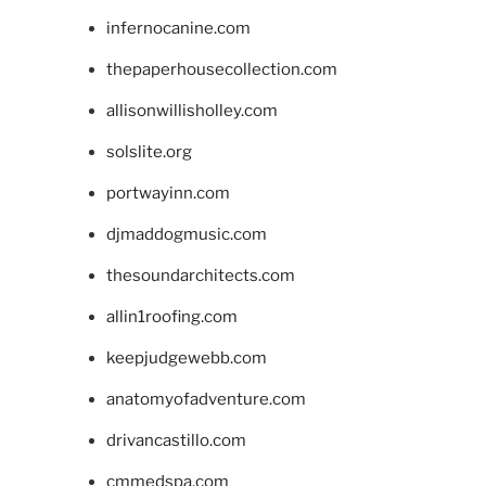
infernocanine.com
thepaperhousecollection.com
allisonwillisholley.com
solslite.org
portwayinn.com
djmaddogmusic.com
thesoundarchitects.com
allin1roofing.com
keepjudgewebb.com
anatomyofadventure.com
drivancastillo.com
cmmedspa.com