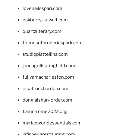
lovenailsspari.com
oakberry-kuwait.com
quartzliterary.com
friendsofbroderickpark.com
studiopiattellina.com
jannagrillspringfield.com
fujiyamacharleston.com
elpatronchardon.com
donglaishun-order.com
fiamc-rome2022.org
mariceworldessentials.com
lafisheriarestaurant.com