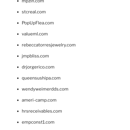
mpzin.com
stcreal.com
PopUpFlea.com
valueml.com
rebeccatorresjewelry.com
jmpbliss.com
drjorgerico.com
queensushipa.com
wendyweimerdds.com
ameri-camp.com
hrsreceivables.com
empconst1.com