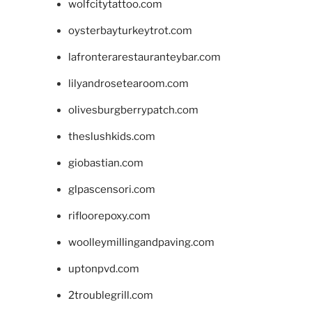
wolfcitytattoo.com
oysterbayturkeytrot.com
lafronterarestauranteybar.com
lilyandrosetearoom.com
olivesburgberrypatch.com
theslushkids.com
giobastian.com
glpascensori.com
rifloorepoxy.com
woolleymillingandpaving.com
uptonpvd.com
2troublegrill.com