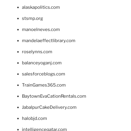
alaskapolitics.com
stsmp.org
manoelneves.com
mandelaeffectlibrary.com
roselynns.com
balanceyoganj.com
salesforceblogs.com
TrainGames365.com
BaytownEvaCationRentals.com
JabalpurCakeDelivery.com
halobjd.com
intelligenceqatar.com