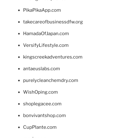
PikaPikaApp.com
takecareofbusinessdfw.org
HamadaOfJapan.com
VersifyLifestyle.com
kingscreekadventures.com
antaeuslabs.com
purelycleanchemdry.com
WishOping.com
shoplegacee.com
bonvivantshop.com
CupPlante.com