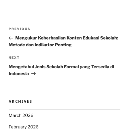
Post
Previous
PREVIOUS
navigation
Post
Mengukur Keberhasilan Konten Edukasi Sekolah:
Metode dan Indikator Penting
Next
NEXT
Post
Mengetahui Jenis Sekolah Formal yang Tersedia di
Indonesia
ARCHIVES
March 2026
February 2026