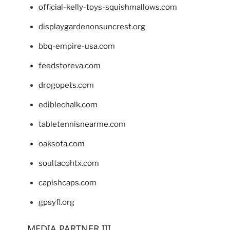
official-kelly-toys-squishmallows.com
displaygardenonsuncrest.org
bbq-empire-usa.com
feedstoreva.com
drogopets.com
ediblechalk.com
tabletennisnearme.com
oaksofa.com
soultacohtx.com
capishcaps.com
gpsyfl.org
MEDIA PARTNER III