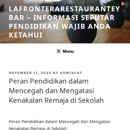
Skip
LAFRONTERARESTAURANTEY
to
BAR – INFORMASI SEPUTAR
content
PENDIDIKAN WAJIB ANDA
KETAHUI
Menu
POSTED
NOVEMBER 11, 2024
BY
ADMINLAF
ON
Peran Pendidikan dalam
Mencegah dan Mengatasi
Kenakalan Remaja di Sekolah
Peran Pendidikan dalam Mencegah dan Mengatasi
Kenakalan Remaja di Sekolah