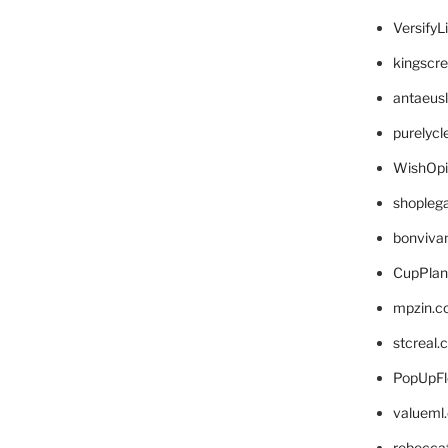
VersifyL
kingscr
antaeus
purelyc
WishOp
shopleg
bonviva
CupPlan
mpzin.c
stcreal.
PopUpFl
valueml
rebecca