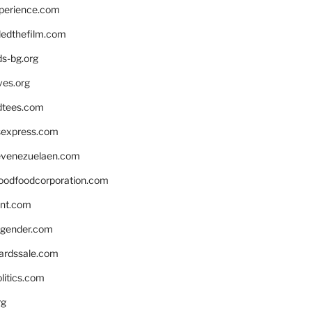
xperience.com
edthefilm.com
ds-bg.org
ves.org
tees.com
rsexpress.com
venezuelaen.com
oodfoodcorporation.com
nnt.com
gender.com
ardssale.com
litics.com
rg