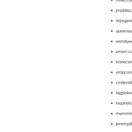
jmpblis
drjorger
queensu
wendyw
ameri-
hrsrece
empcon
cinderel
bigpinkr
inspireh
memming
jeremyp