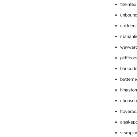
theinte
unbound
catfrien
marianli
wayward
pidfloo
bancode
betterm
hingsto
choosea
hoverbo
alaskapo
stsmp.o