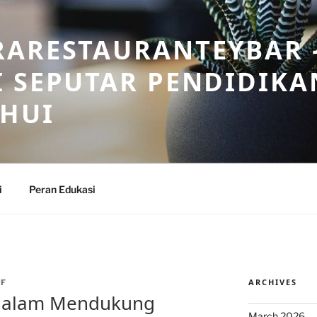
RARESTAURANTEYBAR 
 SEPUTAR PENDIDIKA
AHUI
i
Peran Edukasi
ARCHIVES
AF
 dalam Mendukung
March 2026