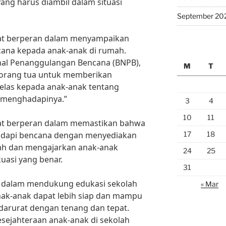
ng harus diambil dalam situasi
September 20
apat berperan dalam menyampaikan
cana kepada anak-anak di rumah.
nal Penanggulangan Bencana (BNPB),
M
T
 orang tua untuk memberikan
las kepada anak-anak tentang
 menghadapinya.”
3
4
10
11
apat berperan dalam memastikan bahwa
17
18
hadapi bencana dengan menyediakan
ah dan mengajarkan anak-anak
24
25
uasi yang benar.
31
a dalam mendukung edukasi sekolah
« Mar
ak-anak dapat lebih siap dan mampu
darurat dengan tenang dan tepat.
sejahteraan anak-anak di sekolah