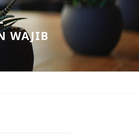
–
N WAJIB