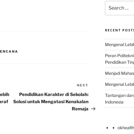
Search
for:
RECENT POST
Mengenal Lebih
BENCANA
Peran Politekn
Pendidikan Ting
Menjadi Mahas
Mengenal Lebih
NEXT
Next
Post
Lebih
Pendidikan Karakter di Sekolah:
Tantangan dan 
araf
Solusi untuk Mengatasi Kenakalan
Indonesia
Remaja
okhealt