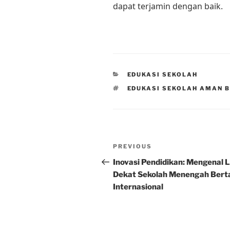
dapat terjamin dengan baik.
CATEGORIES
EDUKASI SEKOLAH
TAGS
EDUKASI SEKOLAH AMAN 
Post
Previous
PREVIOUS
navigation
Post
Inovasi Pendidikan: Mengenal 
Dekat Sekolah Menengah Bert
Internasional