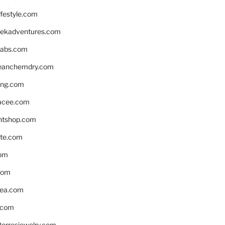
ifestyle.com
eekadventures.com
labs.com
leanchemdry.com
ing.com
acee.com
ntshop.com
te.com
om
com
ea.com
.com
torresjewelry.com