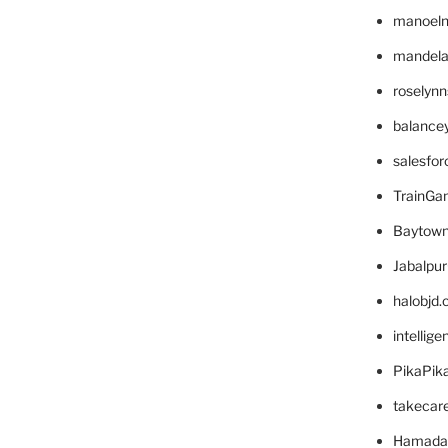
manoel
mandelae
roselyn
balance
salesfo
TrainG
Baytown
Jabalpu
halobjd
intellig
PikaPik
takecar
Hamada