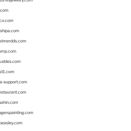
s.com
ico.com
shipa.com
eimerdds.com
camp.com
ivables.com
st1.com
la-support.com
estaurant.com
uahin.com
erspainting.com
beasley.com