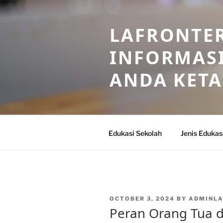
Skip
to
LAFRONTE
content
INFORMASI
ANDA KET
Edukasi Sekolah
Jenis Edukas
POSTED
OCTOBER 3, 2024
BY
ADMINL
ON
Peran Orang Tua