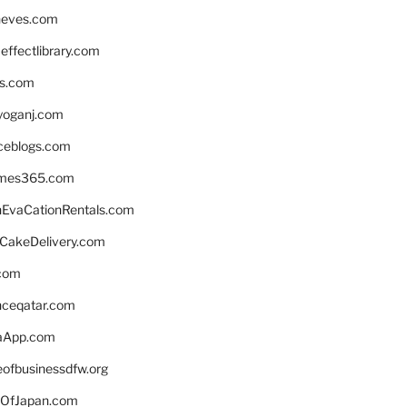
neves.com
ffectlibrary.com
ns.com
yoganj.com
rceblogs.com
ames365.com
EvaCationRentals.com
rCakeDelivery.com
.com
enceqatar.com
aApp.com
eofbusinessdfw.org
OfJapan.com