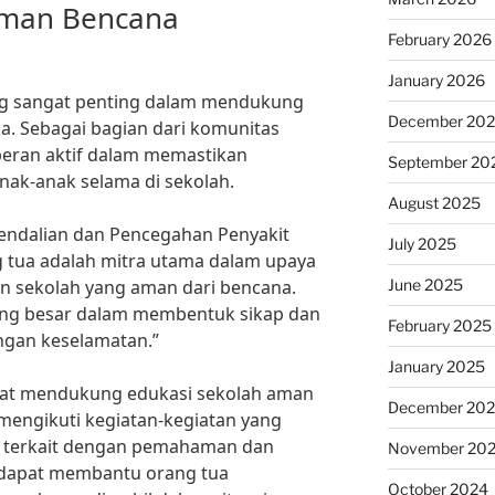
Aman Bencana
February 2026
January 2026
ng sangat penting dalam mendukung
December 20
a. Sebagai bagian dari komunitas
peran aktif dalam memastikan
September 20
ak-anak selama di sekolah.
August 2025
endalian dan Pencegahan Penyakit
July 2025
ng tua adalah mitra utama dalam upaya
June 2025
n sekolah yang aman dari bencana.
ang besar dalam membentuk sikap dan
February 2025
engan keselamatan.”
January 2025
apat mendukung edukasi sekolah aman
December 20
mengikuti kegiatan-kegiatan yang
h terkait dengan pemahaman dan
November 20
 dapat membantu orang tua
October 2024