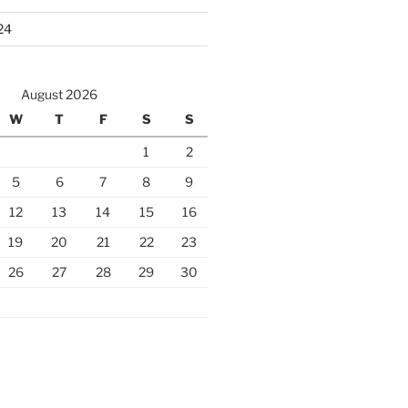
24
August 2026
W
T
F
S
S
1
2
5
6
7
8
9
12
13
14
15
16
19
20
21
22
23
26
27
28
29
30