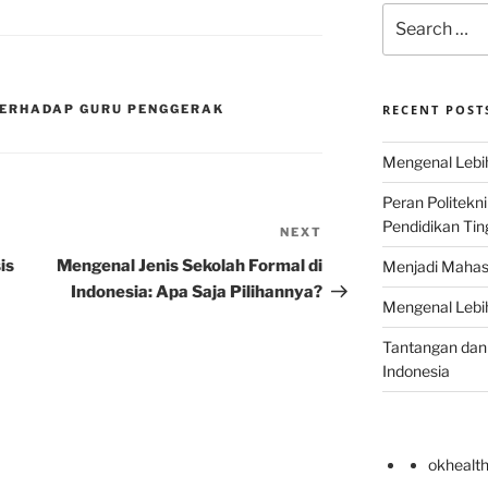
Search
for:
TERHADAP GURU PENGGERAK
RECENT POST
Mengenal Lebih
Peran Politekn
Pendidikan Ting
NEXT
Next
Post
is
Mengenal Jenis Sekolah Formal di
Menjadi Mahas
Indonesia: Apa Saja Pilihannya?
Mengenal Lebih
Tantangan dan 
Indonesia
okhealt