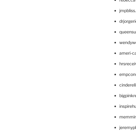
jmpblis
drjorger
queensu
wendyw
ameri-
hrsrece
empcon
cinderel
bigpinkr
inspireh
memming
jeremyp