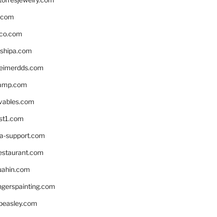
s.com
ico.com
shipa.com
eimerdds.com
camp.com
ivables.com
st1.com
la-support.com
estaurant.com
uahin.com
erspainting.com
beasley.com