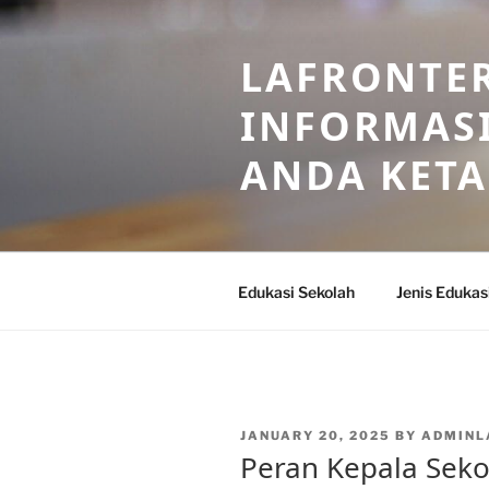
Skip
to
LAFRONTE
content
INFORMASI
ANDA KET
Edukasi Sekolah
Jenis Edukas
POSTED
JANUARY 20, 2025
BY
ADMINL
ON
Peran Kepala Sek