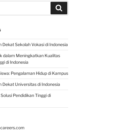
Search
S
 Dekat Sekolah Vokasi di Indonesia
ik dalam Meningkatkan Kualitas
gi di Indonesia
iswa: Pengalaman Hidup di Kampus
 Dekat Universitas di Indonesia
Solusi Pendidikan Tinggi di
hcareers.com