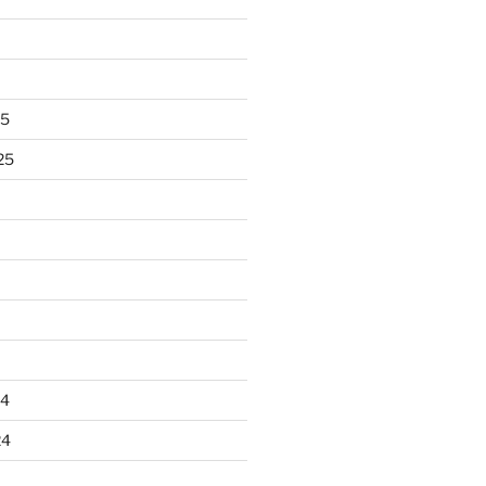
25
25
24
24