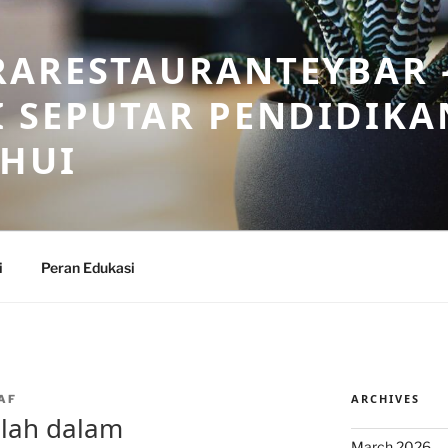
RARESTAURANTEYBAR 
 SEPUTAR PENDIDIKA
AHUI
i
Peran Edukasi
ARCHIVES
AF
olah dalam
March 2026