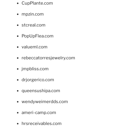
CupPlante.com
mpzin.com
stcreal.com
PopUpFlea.com
valueml.com
rebeccatorresjewelry.com
jmpbliss.com
drjorgerico.com
queensushipa.com
wendyweimerdds.com
ameri-camp.com
hrsreceivables.com