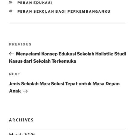
CATEGORIES
PERAN EDUKASI
TAGS
PERAN SEKOLAH BAGI PERKEMBANGANKU
Post
Previous
PREVIOUS
navigation
Post
Menyelami Konsep Edukasi Sekolah Holistik: Studi
Kasus dari Sekolah Terkemuka
Next
NEXT
Post
Jenis Sekolah Mas: Solusi Tepat untuk Masa Depan
Anak
ARCHIVES
March 2026