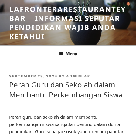
Skip
LAFRONTERARESTAURANTEY
to
BAR – INFORMASI SEPUTAR
content
PENDIDIKAN WAJIB ANDA
KETAHUI
Menu
POSTED
SEPTEMBER 28, 2024
BY
ADMINLAF
ON
Peran Guru dan Sekolah dalam
Membantu Perkembangan Siswa
Peran guru dan sekolah dalam membantu
perkembangan siswa sangatlah penting dalam dunia
pendidikan. Guru sebagai sosok yang menjadi panutan