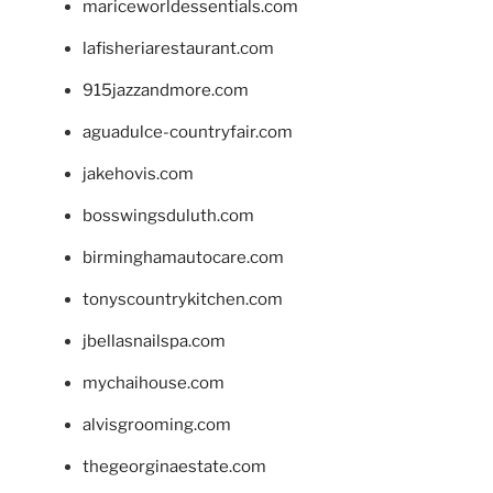
mariceworldessentials.com
lafisheriarestaurant.com
915jazzandmore.com
aguadulce-countryfair.com
jakehovis.com
bosswingsduluth.com
birminghamautocare.com
tonyscountrykitchen.com
jbellasnailspa.com
mychaihouse.com
alvisgrooming.com
thegeorginaestate.com