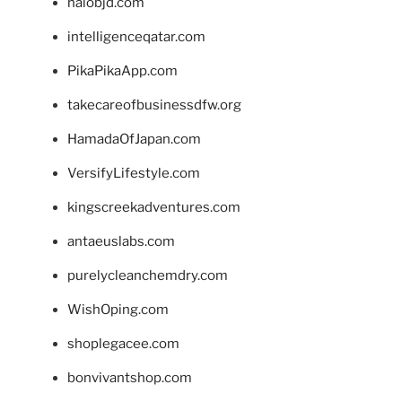
halobjd.com
intelligenceqatar.com
PikaPikaApp.com
takecareofbusinessdfw.org
HamadaOfJapan.com
VersifyLifestyle.com
kingscreekadventures.com
antaeuslabs.com
purelycleanchemdry.com
WishOping.com
shoplegacee.com
bonvivantshop.com