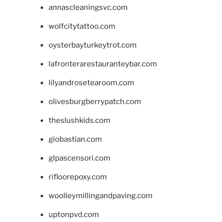
annascleaningsvc.com
wolfcitytattoo.com
oysterbayturkeytrot.com
lafronterarestauranteybar.com
lilyandrosetearoom.com
olivesburgberrypatch.com
theslushkids.com
giobastian.com
glpascensori.com
rifloorepoxy.com
woolleymillingandpaving.com
uptonpvd.com