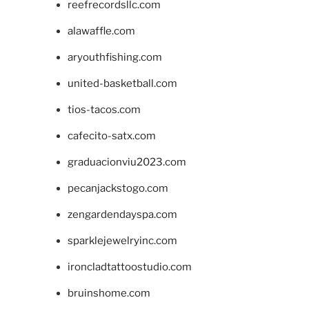
reefrecordsllc.com
alawaffle.com
aryouthfishing.com
united-basketball.com
tios-tacos.com
cafecito-satx.com
graduacionviu2023.com
pecanjackstogo.com
zengardendayspa.com
sparklejewelryinc.com
ironcladtattoostudio.com
bruinshome.com