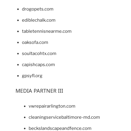
drogopets.com
ediblechalk.com
tabletennisnearme.com
oaksofa.com
soultacohtx.com
capishcaps.com
gpsyfl.org
MEDIA PARTNER III
vwrepairarlington.com
cleaningservicebaltimore-md.com
beckslandscapeandfence.com