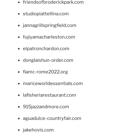
friendsofbroderickpark.com
studiopiattellina.com
jannagrillspringfield.com
fujiyamacharleston.com
elpatronchardon.com
donglaishun-order.com
fiamc-rome2022.org
mariceworldessentials.com
lafisheriarestaurant.com
915jazzandmore.com
aguadulce-countryfair.com
jakehovis.com