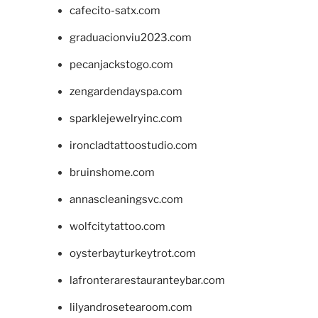
cafecito-satx.com
graduacionviu2023.com
pecanjackstogo.com
zengardendayspa.com
sparklejewelryinc.com
ironcladtattoostudio.com
bruinshome.com
annascleaningsvc.com
wolfcitytattoo.com
oysterbayturkeytrot.com
lafronterarestauranteybar.com
lilyandrosetearoom.com