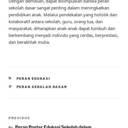
Dengan demikian, dapat disimpulkan bahwa peran
sekolah dasar sangat penting dalam meningkatkan
pendidikan anak. Melalui pendekatan yang holistik dan
kolaboratif antara sekolah, guru, orang tua, dan
masyarakat, diharapkan anak-anak dapat tumbuh dan
berkembang menjadi individu yang cerdas, berprestasi,
dan berakhlak mulia.
CATEGORIES
PERAN EDUKASI
TAGS
PERAN SEKOLAH DASAR
Post
Previous
PREVIOUS
navigation
Post
Peran Poster Edukasi Sekolah dalam