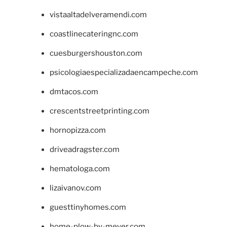
vistaaltadelveramendi.com
coastlinecateringnc.com
cuesburgershouston.com
psicologiaespecializadaencampeche.com
dmtacos.com
crescentstreetprinting.com
hornopizza.com
driveadragster.com
hematologa.com
lizaivanov.com
guesttinyhomes.com
home-plow-by-meyer.com