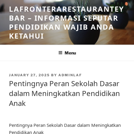
Skip
LAFRONTERARESTAURANTEY
to
BAR – INFORMASI SEPUTAR
content
PENDIDIKAN WAJIB ANDA
KETAHUI
Menu
POSTED
JANUARY 27, 2025
BY
ADMINLAF
ON
Pentingnya Peran Sekolah Dasar
dalam Meningkatkan Pendidikan
Anak
Pentingnya Peran Sekolah Dasar dalam Meningkatkan
Pendidikan Anak