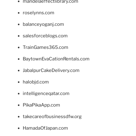
mandelaeffectlibrary.com
roselynns.com
balanceyoganj.com
salesforceblogs.com
TrainGames365.com
BaytownEvaCationRentals.com
JabalpurCakeDelivery.com
halobjd.com
intelligenceqatar.com
PikaPikaApp.com
takecareofbusinessdfw.org
HamadaOfJapan.com