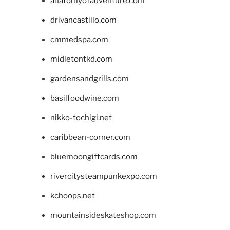
anatomyofadventure.com
drivancastillo.com
cmmedspa.com
midletontkd.com
gardensandgrills.com
basilfoodwine.com
nikko-tochigi.net
caribbean-corner.com
bluemoongiftcards.com
rivercitysteampunkexpo.com
kchoops.net
mountainsideskateshop.com