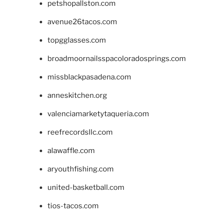
petshopallston.com
avenue26tacos.com
topgglasses.com
broadmoornailsspacoloradosprings.com
missblackpasadena.com
anneskitchen.org
valenciamarketytaqueria.com
reefrecordsllc.com
alawaffle.com
aryouthfishing.com
united-basketball.com
tios-tacos.com