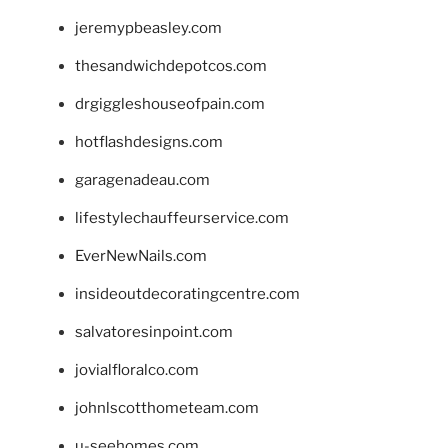
jeremypbeasley.com
thesandwichdepotcos.com
drgiggleshouseofpain.com
hotflashdesigns.com
garagenadeau.com
lifestylechauffeurservice.com
EverNewNails.com
insideoutdecoratingcentre.com
salvatoresinpoint.com
jovialfloralco.com
johnlscotthometeam.com
u-seehomes.com