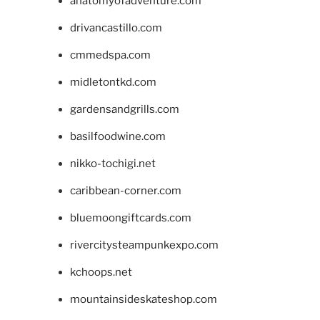
anatomyofadventure.com
drivancastillo.com
cmmedspa.com
midletontkd.com
gardensandgrills.com
basilfoodwine.com
nikko-tochigi.net
caribbean-corner.com
bluemoongiftcards.com
rivercitysteampunkexpo.com
kchoops.net
mountainsideskateshop.com