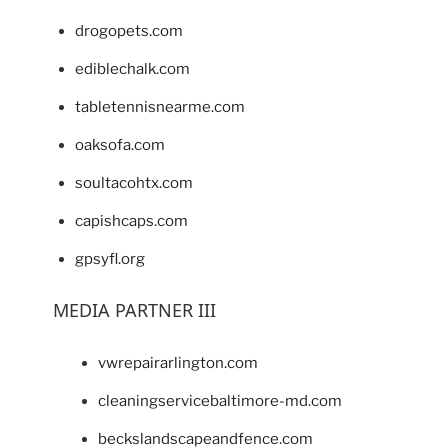
drogopets.com
ediblechalk.com
tabletennisnearme.com
oaksofa.com
soultacohtx.com
capishcaps.com
gpsyfl.org
MEDIA PARTNER III
vwrepairarlington.com
cleaningservicebaltimore-md.com
beckslandscapeandfence.com