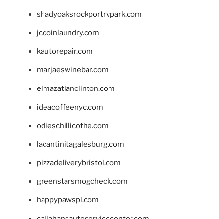
shadyoaksrockportrvpark.com
jccoinlaundry.com
kautorepair.com
marjaeswinebar.com
elmazatlanclinton.com
ideacoffeenyc.com
odieschillicothe.com
lacantinitagalesburg.com
pizzadeliverybristol.com
greenstarsmogcheck.com
happypawspl.com
callahansautoservicecenter.com