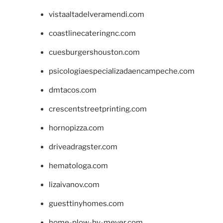
vistaaltadelveramendi.com
coastlinecateringnc.com
cuesburgershouston.com
psicologiaespecializadaencampeche.com
dmtacos.com
crescentstreetprinting.com
hornopizza.com
driveadragster.com
hematologa.com
lizaivanov.com
guesttinyhomes.com
home-plow-by-meyer.com