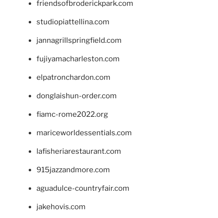
friendsofbroderickpark.com
studiopiattellina.com
jannagrillspringfield.com
fujiyamacharleston.com
elpatronchardon.com
donglaishun-order.com
fiamc-rome2022.org
mariceworldessentials.com
lafisheriarestaurant.com
915jazzandmore.com
aguadulce-countryfair.com
jakehovis.com