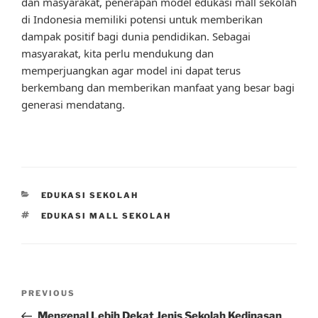
dan masyarakat, penerapan model edukasi mall sekolah
di Indonesia memiliki potensi untuk memberikan
dampak positif bagi dunia pendidikan. Sebagai
masyarakat, kita perlu mendukung dan
memperjuangkan agar model ini dapat terus
berkembang dan memberikan manfaat yang besar bagi
generasi mendatang.
CATEGORIES
EDUKASI SEKOLAH
TAGS
EDUKASI MALL SEKOLAH
Post
Previous
PREVIOUS
navigation
Post
Mengenal Lebih Dekat Jenis Sekolah Kedinasan