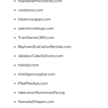
mandelaeffectlibrary.com
roselynns.com
balanceyoganj.com
salesforceblogs.com
TrainGames365.com
BaytownEvaCationRentals.com
JabalpurCakeDelivery.com
halobjd.com
intelligenceqatar.com
PikaPikaApp.com
takecareofbusinessdfw.org
HamadaOfJapan.com