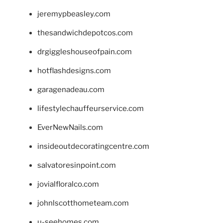
jeremypbeasley.com
thesandwichdepotcos.com
drgiggleshouseofpain.com
hotflashdesigns.com
garagenadeau.com
lifestylechauffeurservice.com
EverNewNails.com
insideoutdecoratingcentre.com
salvatoresinpoint.com
jovialfloralco.com
johnlscotthometeam.com
u-seehomes.com