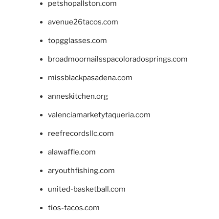
petshopallston.com
avenue26tacos.com
topgglasses.com
broadmoornailsspacoloradosprings.com
missblackpasadena.com
anneskitchen.org
valenciamarketytaqueria.com
reefrecordsllc.com
alawaffle.com
aryouthfishing.com
united-basketball.com
tios-tacos.com