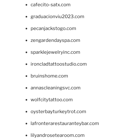
cafecito-satx.com
graduacionviu2023.com
pecanjackstogo.com
zengardendayspa.com
sparklejewelryinc.com
ironcladtattoostudio.com
bruinshome.com
annascleaningsvc.com
wolfcitytattoo.com
oysterbayturkeytrot.com
lafronterarestauranteybar.com
lilyandrosetearoom.com