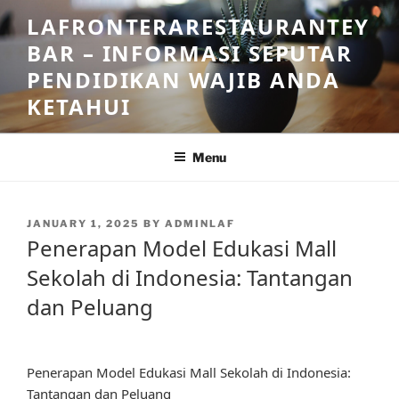
Skip
LAFRONTERARESTAURANTEY
to
BAR – INFORMASI SEPUTAR
content
PENDIDIKAN WAJIB ANDA
KETAHUI
Menu
POSTED
JANUARY 1, 2025
BY
ADMINLAF
ON
Penerapan Model Edukasi Mall
Sekolah di Indonesia: Tantangan
dan Peluang
Penerapan Model Edukasi Mall Sekolah di Indonesia:
Tantangan dan Peluang