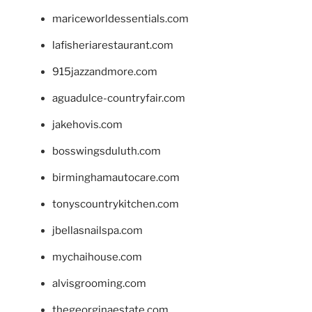
mariceworldessentials.com
lafisheriarestaurant.com
915jazzandmore.com
aguadulce-countryfair.com
jakehovis.com
bosswingsduluth.com
birminghamautocare.com
tonyscountrykitchen.com
jbellasnailspa.com
mychaihouse.com
alvisgrooming.com
thegeorginaestate.com