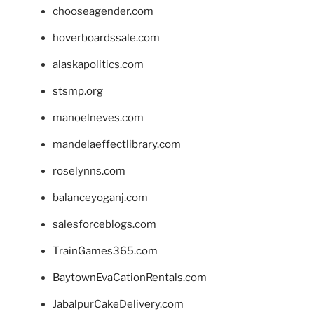
chooseagender.com
hoverboardssale.com
alaskapolitics.com
stsmp.org
manoelneves.com
mandelaeffectlibrary.com
roselynns.com
balanceyoganj.com
salesforceblogs.com
TrainGames365.com
BaytownEvaCationRentals.com
JabalpurCakeDelivery.com