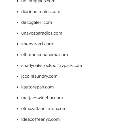
hellonquads.com
diarioanimales.com
decogaleri.com
unavozparadios.com
shoes-vert.com
elbotanicopanama.com
shadyoaksrockportrvpark.com
jccoinlaundry.com
kautorepair.com
marjaeswinebar.com
elmazatlanclinton.com
ideacoffeenyc.com