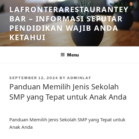
Skip
LAFRONTERARESTAURANTEY
to
BAR – INFORMASI SEPUTAR
content
PENDIDIKAN WAJIB ANDA
KETAHUI
Menu
POSTED
SEPTEMBER 12, 2024
BY
ADMINLAF
ON
Panduan Memilih Jenis Sekolah
SMP yang Tepat untuk Anak Anda
Panduan Memilih Jenis Sekolah SMP yang Tepat untuk
Anak Anda