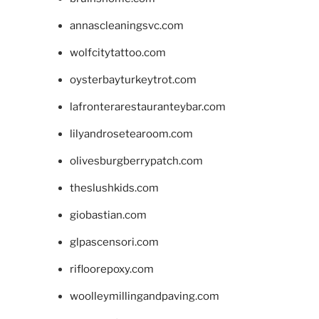
annascleaningsvc.com
wolfcitytattoo.com
oysterbayturkeytrot.com
lafronterarestauranteybar.com
lilyandrosetearoom.com
olivesburgberrypatch.com
theslushkids.com
giobastian.com
glpascensori.com
rifloorepoxy.com
woolleymillingandpaving.com