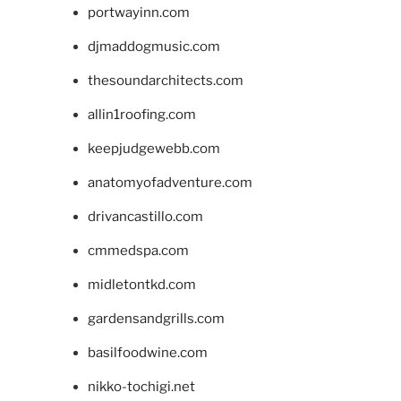
portwayinn.com
djmaddogmusic.com
thesoundarchitects.com
allin1roofing.com
keepjudgewebb.com
anatomyofadventure.com
drivancastillo.com
cmmedspa.com
midletontkd.com
gardensandgrills.com
basilfoodwine.com
nikko-tochigi.net