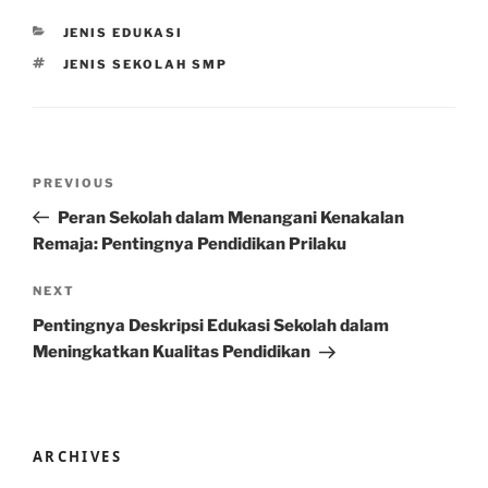
CATEGORIES
JENIS EDUKASI
TAGS
JENIS SEKOLAH SMP
Post
Previous
PREVIOUS
navigation
Post
Peran Sekolah dalam Menangani Kenakalan
Remaja: Pentingnya Pendidikan Prilaku
Next
NEXT
Post
Pentingnya Deskripsi Edukasi Sekolah dalam
Meningkatkan Kualitas Pendidikan
ARCHIVES