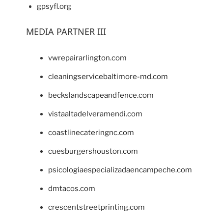
gpsyfl.org
MEDIA PARTNER III
vwrepairarlington.com
cleaningservicebaltimore-md.com
beckslandscapeandfence.com
vistaaltadelveramendi.com
coastlinecateringnc.com
cuesburgershouston.com
psicologiaespecializadaencampeche.com
dmtacos.com
crescentstreetprinting.com