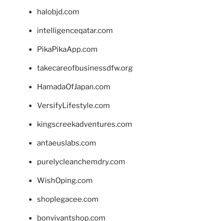
halobjd.com
intelligenceqatar.com
PikaPikaApp.com
takecareofbusinessdfw.org
HamadaOfJapan.com
VersifyLifestyle.com
kingscreekadventures.com
antaeuslabs.com
purelycleanchemdry.com
WishOping.com
shoplegacee.com
bonvivantshop.com