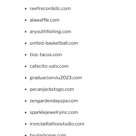
reefrecordsllc.com
alawaffle.com
aryouthfishing.com
united-basketball.com
tios-tacos.com
cafecito-satx.com
graduacionviu2023.com
pecanjackstogo.com
zengardendayspa.com
sparklejewelryinc.com
ironcladtattoostudio.com
bruinshome.com