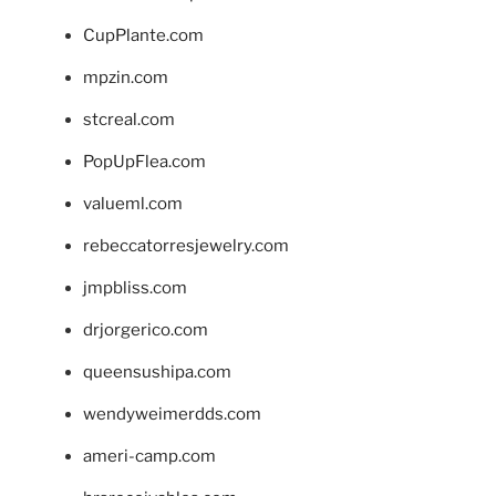
CupPlante.com
mpzin.com
stcreal.com
PopUpFlea.com
valueml.com
rebeccatorresjewelry.com
jmpbliss.com
drjorgerico.com
queensushipa.com
wendyweimerdds.com
ameri-camp.com