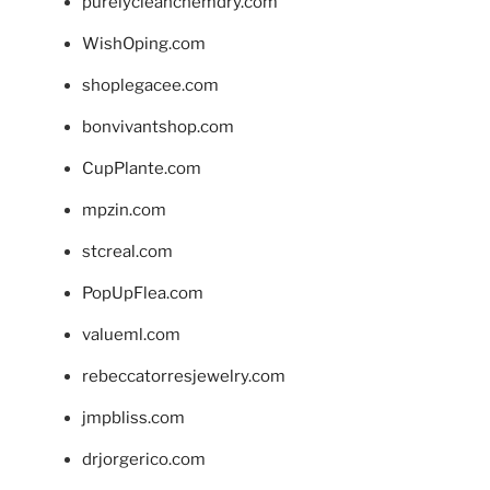
purelycleanchemdry.com
WishOping.com
shoplegacee.com
bonvivantshop.com
CupPlante.com
mpzin.com
stcreal.com
PopUpFlea.com
valueml.com
rebeccatorresjewelry.com
jmpbliss.com
drjorgerico.com