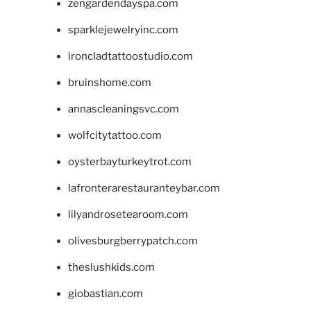
zengardendayspa.com
sparklejewelryinc.com
ironcladtattoostudio.com
bruinshome.com
annascleaningsvc.com
wolfcitytattoo.com
oysterbayturkeytrot.com
lafronterarestauranteybar.com
lilyandrosetearoom.com
olivesburgberrypatch.com
theslushkids.com
giobastian.com