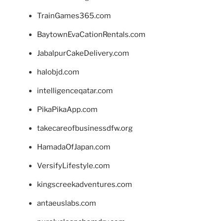
TrainGames365.com
BaytownEvaCationRentals.com
JabalpurCakeDelivery.com
halobjd.com
intelligenceqatar.com
PikaPikaApp.com
takecareofbusinessdfw.org
HamadaOfJapan.com
VersifyLifestyle.com
kingscreekadventures.com
antaeuslabs.com