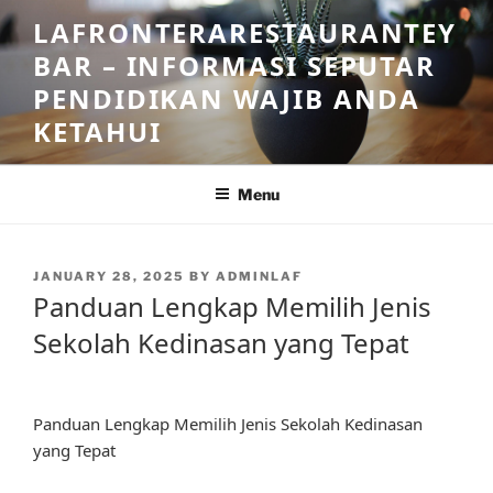
Skip
LAFRONTERARESTAURANTEY
to
BAR – INFORMASI SEPUTAR
content
PENDIDIKAN WAJIB ANDA
KETAHUI
Menu
POSTED
JANUARY 28, 2025
BY
ADMINLAF
ON
Panduan Lengkap Memilih Jenis
Sekolah Kedinasan yang Tepat
Panduan Lengkap Memilih Jenis Sekolah Kedinasan
yang Tepat