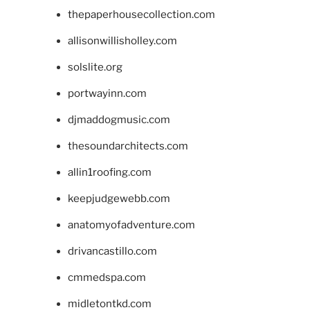
thepaperhousecollection.com
allisonwillisholley.com
solslite.org
portwayinn.com
djmaddogmusic.com
thesoundarchitects.com
allin1roofing.com
keepjudgewebb.com
anatomyofadventure.com
drivancastillo.com
cmmedspa.com
midletontkd.com