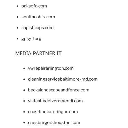
oaksofa.com
soultacohtx.com
capishcaps.com
gpsyfl.org
MEDIA PARTNER III
vwrepairarlington.com
cleaningservicebaltimore-md.com
beckslandscapeandfence.com
vistaaltadelveramendi.com
coastlinecateringnc.com
cuesburgershouston.com