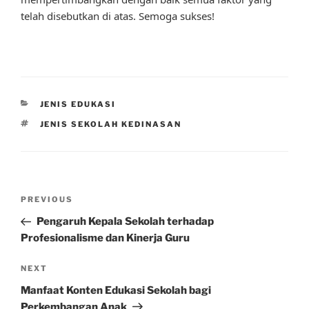
telah disebutkan di atas. Semoga sukses!
CATEGORIES
JENIS EDUKASI
TAGS
JENIS SEKOLAH KEDINASAN
Post
Previous
PREVIOUS
navigation
Post
Pengaruh Kepala Sekolah terhadap
Profesionalisme dan Kinerja Guru
Next
NEXT
Post
Manfaat Konten Edukasi Sekolah bagi
Perkembangan Anak