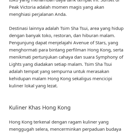
Peak Victoria adalah momen magis yang akan
menghiasi perjalanan Anda.
Destinasi lainnya adalah Tsim Sha Tsui, area yang hidup
dengan banyak toko, restoran, dan hiburan malam.
Pengunjung dapat menjelajahi Avenue of Stars, yang
menghormati para bintang perfilman Hong Kong, serta
menikmati pertunjukan cahaya dan suara Symphony of
Lights yang diadakan setiap malam. Tsim Sha Tsui
adalah tempat yang sempurna untuk merasakan
kehidupan malam Hong Kong sekaligus mencicipi
kuliner lokal yang lezat.
Kuliner Khas Hong Kong
Hong Kong terkenal dengan ragam kuliner yang
menggugah selera, mencerminkan perpaduan budaya