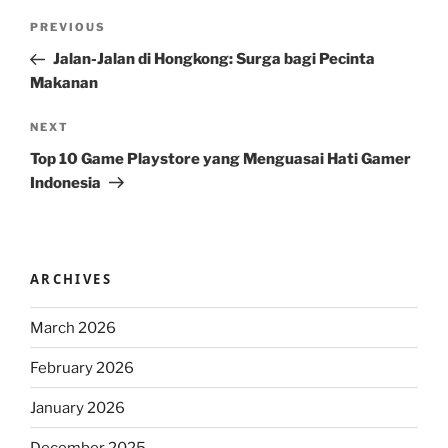
Post
Previous
PREVIOUS
navigation
Post
Jalan-Jalan di Hongkong: Surga bagi Pecinta
Makanan
Next
NEXT
Post
Top 10 Game Playstore yang Menguasai Hati Gamer
Indonesia
ARCHIVES
March 2026
February 2026
January 2026
December 2025