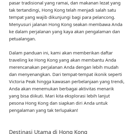
pasar tradisional yang ramai, dan makanan lezat yang
tak tertandingi, Hong Kong telah menjadi salah satu
tempat yang wajib dikunjungi bagi para pelancong.
Menyusuri jalanan Hong Kong seakan membawa Anda
ke dalam perjalanan yang kaya akan pengalaman dan
petualangan.
Dalam panduan ini, kami akan memberikan daftar
traveling ke Hong Kong yang akan membantu Anda
merencanakan perjalanan Anda dengan lebih mudah
dan menyenangkan. Dari tempat-tempat ikonik seperti
Victoria Peak hingga kawasan perbelanjaan yang trendi,
Anda akan menemukan berbagai aktivitas menarik
yang bisa diikuti. Mari kita eksplorasi lebih lanjut
pesona Hong Kong dan siapkan diri Anda untuk
pengalaman yang tak terlupakan!
Destinasi Utama di Hong Kong