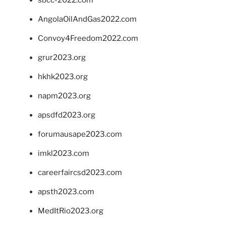
AngolaOilAndGas2022.com
Convoy4Freedom2022.com
grur2023.org
hkhk2023.org
napm2023.org
apsdfd2023.org
forumausape2023.com
imkl2023.com
careerfaircsd2023.com
apsth2023.com
MedItRio2023.org