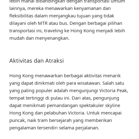
lebih mahal dibandingkan dengan transportasi umum
lainnya, mereka menawarkan kenyamanan dan
fleksibilitas dalam menjangkau tujuan yang tidak
dilayani oleh MTR atau bus. Dengan berbagai pilihan
transportasi ini, traveling ke Hong Kong menjadi lebih
mudah dan menyenangkan.
Aktivitas dan Atraksi
Hong Kong menawarkan berbagai aktivitas menarik
yang dapat dinikmati oleh para wisatawan. Salah satu
yang paling populer adalah mengunjungi Victoria Peak,
tempat tertinggi di pulau ini. Dari atas, pengunjung
dapat menikmati pemandangan spektakuler skyline
Hong Kong dan pelabuhan Victoria. Untuk mencapai
puncak, naik tram bersejarah yang memberikan
pengalaman tersendiri selama perjalanan.