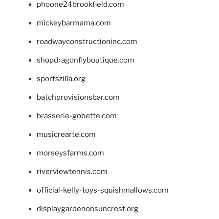
phoone24brookfield.com
mickeybarmama.com
roadwayconstructioninc.com
shopdragonflyboutique.com
sportszilla.org
batchprovisionsbar.com
brasserie-gobette.com
musicrearte.com
morseysfarms.com
riverviewtennis.com
official-kelly-toys-squishmallows.com
displaygardenonsuncrest.org