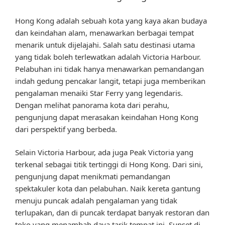
Hong Kong adalah sebuah kota yang kaya akan budaya
dan keindahan alam, menawarkan berbagai tempat
menarik untuk dijelajahi. Salah satu destinasi utama
yang tidak boleh terlewatkan adalah Victoria Harbour.
Pelabuhan ini tidak hanya menawarkan pemandangan
indah gedung pencakar langit, tetapi juga memberikan
pengalaman menaiki Star Ferry yang legendaris.
Dengan melihat panorama kota dari perahu,
pengunjung dapat merasakan keindahan Hong Kong
dari perspektif yang berbeda.
Selain Victoria Harbour, ada juga Peak Victoria yang
terkenal sebagai titik tertinggi di Hong Kong. Dari sini,
pengunjung dapat menikmati pemandangan
spektakuler kota dan pelabuhan. Naik kereta gantung
menuju puncak adalah pengalaman yang tidak
terlupakan, dan di puncak terdapat banyak restoran dan
toko yang menambah daya tarik tempat ini. Sunset di