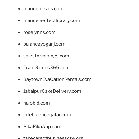
manoelneves.com
mandelaeffectlibrary.com
roselynns.com
balanceyoganj.com
salesforceblogs.com
TrainGames365.com
BaytownEvaCationRentals.com
JabalpurCakeDelivery.com
halobjd.com
intelligenceqatar.com
PikaPikaApp.com
takecareofbusinessdfw.org