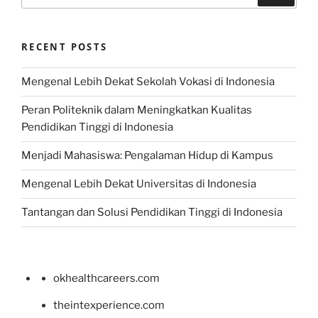
for:
RECENT POSTS
Mengenal Lebih Dekat Sekolah Vokasi di Indonesia
Peran Politeknik dalam Meningkatkan Kualitas
Pendidikan Tinggi di Indonesia
Menjadi Mahasiswa: Pengalaman Hidup di Kampus
Mengenal Lebih Dekat Universitas di Indonesia
Tantangan dan Solusi Pendidikan Tinggi di Indonesia
okhealthcareers.com
theintexperience.com