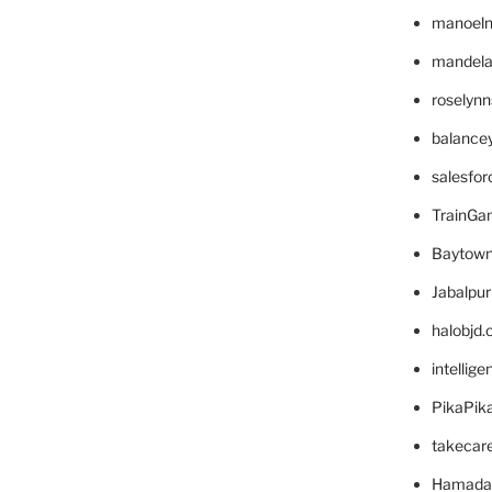
manoel
mandelae
roselyn
balance
salesfo
TrainG
Baytown
Jabalpu
halobjd
intellig
PikaPik
takecar
Hamada