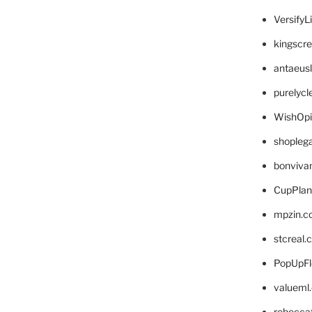
VersifyL
kingscr
antaeus
purelyc
WishOp
shopleg
bonviva
CupPlan
mpzin.c
stcreal.
PopUpFl
valueml
rebecca