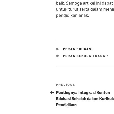
baik. Semoga artikel ini dapat
untuk turut serta dalam men
pendidikan anak.
CATEGORIES
PERAN EDUKASI
TAGS
PERAN SEKOLAH DASAR
Post
Previous
PREVIOUS
navigation
Post
Pentingnya Integrasi Konten
Edukasi Sekolah dalam Kuriku
Pendidikan