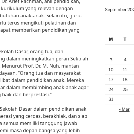
 Dr. Arief Rachman, ahli pendidikan,
i kurikulum yang relevan dengan
September 20
tuhan anak-anak. Selain itu, guru-
rlu terus mengikuti pelatihan dan
 dapat memberikan pendidikan yang
M
T
ekolah Dasar, orang tua, dan
ing dalam meningkatkan peran Sekolah
3
4
 Menurut Prof. Dr. M. Nuh, mantan
10
11
dayaan, “Orang tua dan masyarakat
17
18
libat dalam pendidikan anak. Mereka
ar dalam membimbing anak-anak agar
24
25
 baik dan berprestasi.”
31
ekolah Dasar dalam pendidikan anak,
« Mar
erasi yang cerdas, berakhlak, dan siap
Kita semua memiliki tanggung jawab
emi masa depan bangsa yang lebih