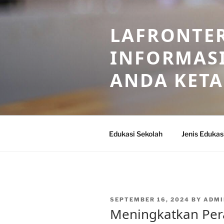
Skip
to
LAFRONTE
content
INFORMASI
ANDA KET
Edukasi Sekolah
Jenis Edukas
POSTED
SEPTEMBER 16, 2024
BY
ADMI
ON
Meningkatkan Per