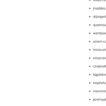
jmpblis
drjorger
queensu
wendyw
ameri-
hrsrece
empcon
cinderel
bigpinkr
inspireh
memming
jeremyp