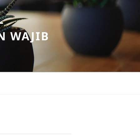
–
N WAJIB