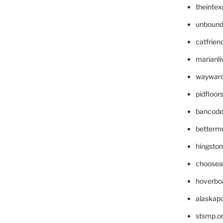
theinte
unbound
catfrien
marianli
wayward
pidfloo
bancode
betterm
hingsto
choosea
hoverbo
alaskapo
stsmp.o