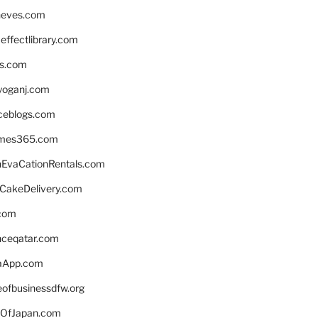
neves.com
ffectlibrary.com
ns.com
yoganj.com
rceblogs.com
ames365.com
EvaCationRentals.com
rCakeDelivery.com
.com
enceqatar.com
aApp.com
eofbusinessdfw.org
OfJapan.com