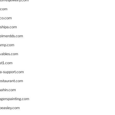
s.com
ico.com
shipa.com
eimerdds.com
camp.com
ivables.com
st1.com
la-support.com
estaurant.com
uahin.com
erspainting.com
beasley.com