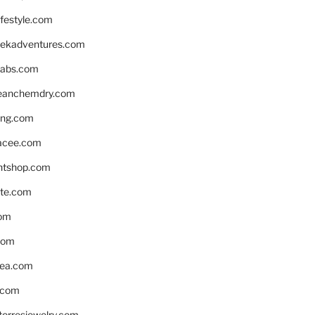
ifestyle.com
eekadventures.com
labs.com
leanchemdry.com
ing.com
acee.com
ntshop.com
te.com
om
com
ea.com
.com
torresjewelry.com