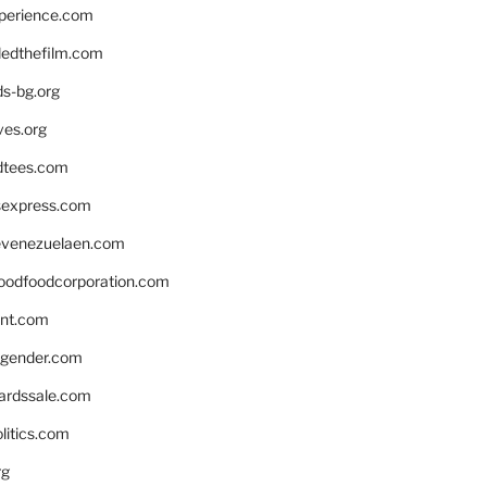
xperience.com
edthefilm.com
ds-bg.org
ves.org
tees.com
rsexpress.com
venezuelaen.com
oodfoodcorporation.com
nnt.com
gender.com
ardssale.com
litics.com
rg