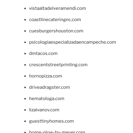
vistaaltadelveramendi.com
coastlinecateringnc.com
cuesburgershouston.com
psicologiaespecializadaencampeche.com
dmtacos.com
crescentstreetprinting.com
hornopizza.com
driveadragster.com
hematologa.com
lizaivanov.com
guesttinyhomes.com
home-plow-by-meyer.com