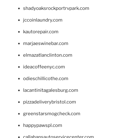
shadyoaksrockportrvpark.com
jccoinlaundry.com
kautorepair.com
marjaeswinebar.com
elmazatlanclinton.com
ideacoffeenyc.com
odieschillicothe.com
lacantinitagalesburg.com
pizzadeliverybristol.com
greenstarsmogcheck.com
happypawspl.com
callahansautoservicecenter.com