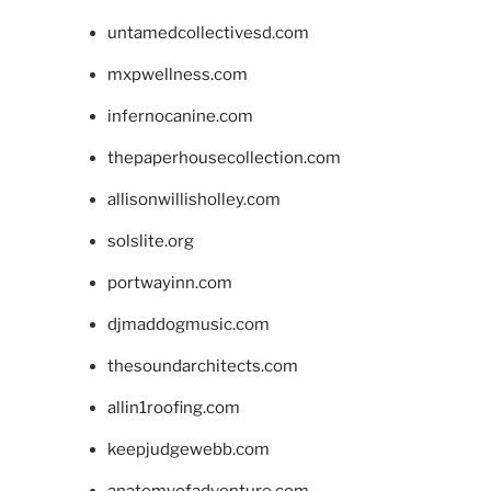
untamedcollectivesd.com
mxpwellness.com
infernocanine.com
thepaperhousecollection.com
allisonwillisholley.com
solslite.org
portwayinn.com
djmaddogmusic.com
thesoundarchitects.com
allin1roofing.com
keepjudgewebb.com
anatomyofadventure.com