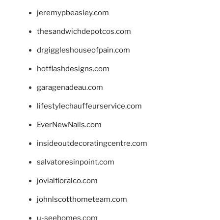
jeremypbeasley.com
thesandwichdepotcos.com
drgiggleshouseofpain.com
hotflashdesigns.com
garagenadeau.com
lifestylechauffeurservice.com
EverNewNails.com
insideoutdecoratingcentre.com
salvatoresinpoint.com
jovialfloralco.com
johnlscotthometeam.com
u-seehomes.com