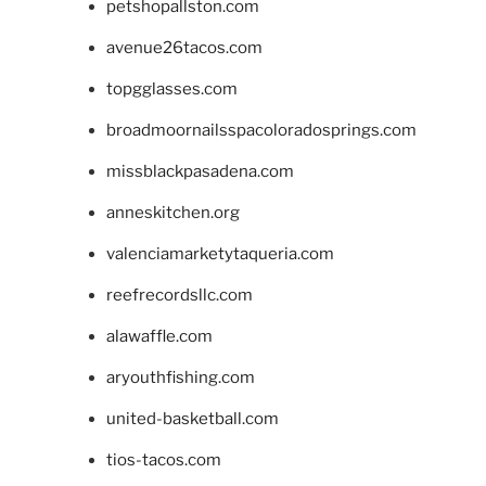
petshopallston.com
avenue26tacos.com
topgglasses.com
broadmoornailsspacoloradosprings.com
missblackpasadena.com
anneskitchen.org
valenciamarketytaqueria.com
reefrecordsllc.com
alawaffle.com
aryouthfishing.com
united-basketball.com
tios-tacos.com