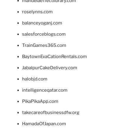
mandelaeffectlibrary.com
roselynns.com
balanceyoganj.com
salesforceblogs.com
TrainGames365.com
BaytownEvaCationRentals.com
JabalpurCakeDelivery.com
halobjd.com
intelligenceqatar.com
PikaPikaApp.com
takecareofbusinessdfw.org
HamadaOfJapan.com