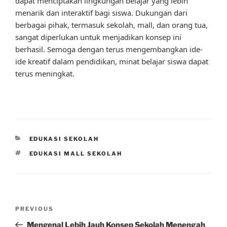
dapat menciptakan lingkungan belajar yang lebih
menarik dan interaktif bagi siswa. Dukungan dari
berbagai pihak, termasuk sekolah, mall, dan orang tua,
sangat diperlukan untuk menjadikan konsep ini
berhasil. Semoga dengan terus mengembangkan ide-
ide kreatif dalam pendidikan, minat belajar siswa dapat
terus meningkat.
CATEGORIES
EDUKASI SEKOLAH
TAGS
EDUKASI MALL SEKOLAH
Post
Previous
PREVIOUS
navigation
Post
Mengenal Lebih Jauh Konsep Sekolah Menengah