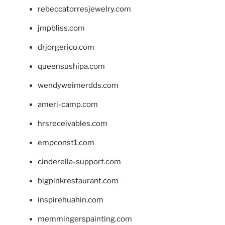
rebeccatorresjewelry.com
jmpbliss.com
drjorgerico.com
queensushipa.com
wendyweimerdds.com
ameri-camp.com
hrsreceivables.com
empconst1.com
cinderella-support.com
bigpinkrestaurant.com
inspirehuahin.com
memmingerspainting.com