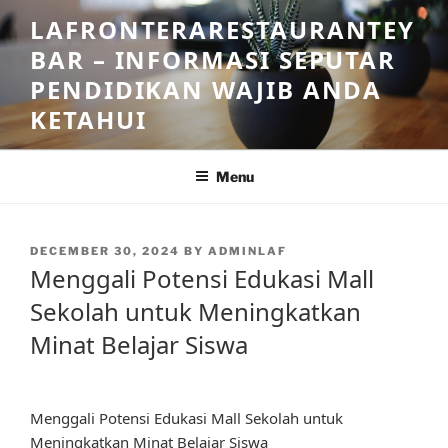
Skip
LAFRONTERARESTAURANTEY
to
BAR – INFORMASI SEPUTAR
content
PENDIDIKAN WAJIB ANDA
KETAHUI
Menu
POSTED
DECEMBER 30, 2024
BY
ADMINLAF
ON
Menggali Potensi Edukasi Mall
Sekolah untuk Meningkatkan
Minat Belajar Siswa
Menggali Potensi Edukasi Mall Sekolah untuk
Meningkatkan Minat Belajar Siswa