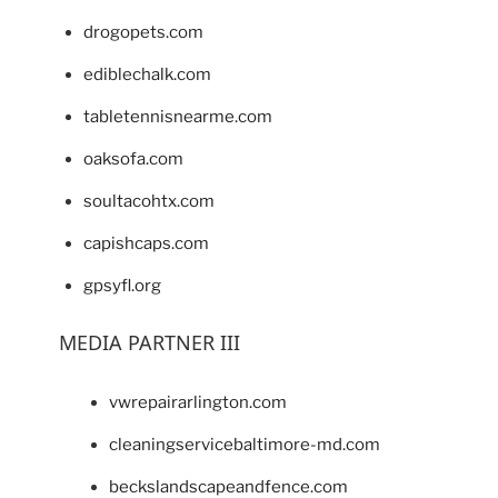
drogopets.com
ediblechalk.com
tabletennisnearme.com
oaksofa.com
soultacohtx.com
capishcaps.com
gpsyfl.org
MEDIA PARTNER III
vwrepairarlington.com
cleaningservicebaltimore-md.com
beckslandscapeandfence.com