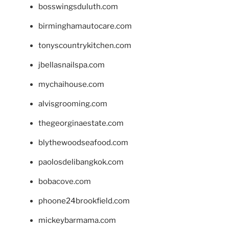
bosswingsduluth.com
birminghamautocare.com
tonyscountrykitchen.com
jbellasnailspa.com
mychaihouse.com
alvisgrooming.com
thegeorginaestate.com
blythewoodseafood.com
paolosdelibangkok.com
bobacove.com
phoone24brookfield.com
mickeybarmama.com