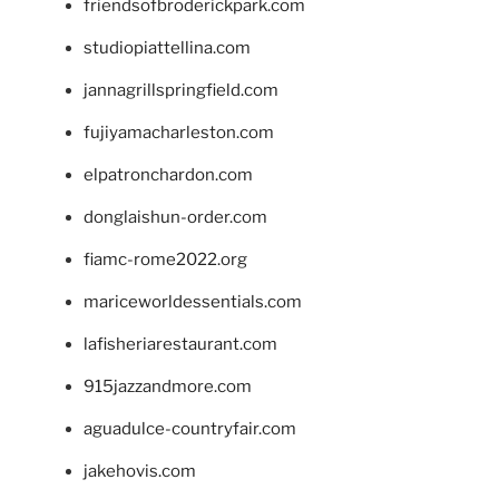
friendsofbroderickpark.com
studiopiattellina.com
jannagrillspringfield.com
fujiyamacharleston.com
elpatronchardon.com
donglaishun-order.com
fiamc-rome2022.org
mariceworldessentials.com
lafisheriarestaurant.com
915jazzandmore.com
aguadulce-countryfair.com
jakehovis.com