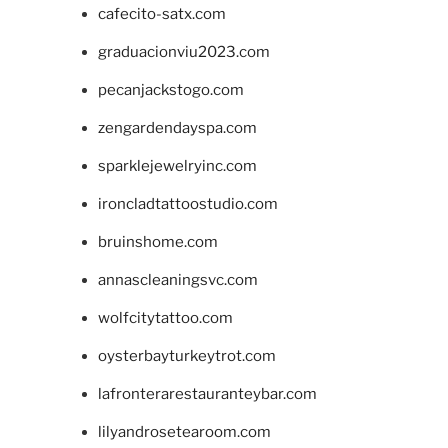
cafecito-satx.com
graduacionviu2023.com
pecanjackstogo.com
zengardendayspa.com
sparklejewelryinc.com
ironcladtattoostudio.com
bruinshome.com
annascleaningsvc.com
wolfcitytattoo.com
oysterbayturkeytrot.com
lafronterarestauranteybar.com
lilyandrosetearoom.com