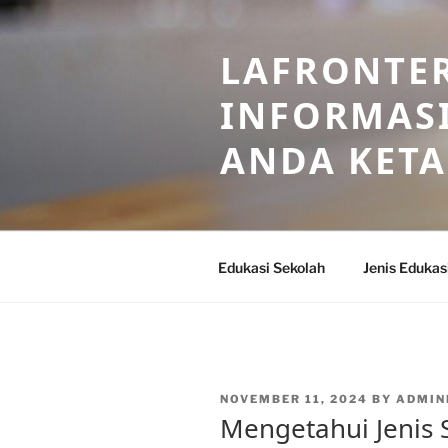
Skip
to
LAFRONTE
content
INFORMASI
ANDA KET
Edukasi Sekolah
Jenis Edukas
POSTED
NOVEMBER 11, 2024
BY
ADMIN
ON
Mengetahui Jenis 