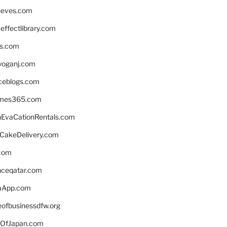
neves.com
ffectlibrary.com
ns.com
yoganj.com
rceblogs.com
ames365.com
EvaCationRentals.com
rCakeDelivery.com
.com
enceqatar.com
aApp.com
eofbusinessdfw.org
OfJapan.com