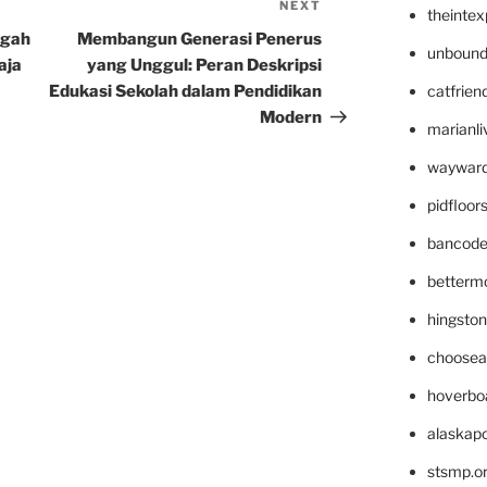
NEXT
Next
theinte
Post
egah
Membangun Generasi Penerus
unbound
aja
yang Unggul: Peran Deskripsi
Edukasi Sekolah dalam Pendidikan
catfrien
Modern
marianli
wayward
pidfloo
bancode
betterm
hingsto
choosea
hoverbo
alaskapo
stsmp.o