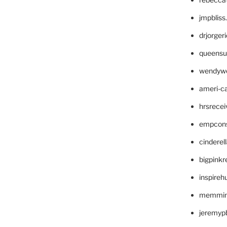
jmpblis
drjorger
queensu
wendyw
ameri-
hrsrece
empcon
cinderel
bigpinkr
inspireh
memming
jeremyp