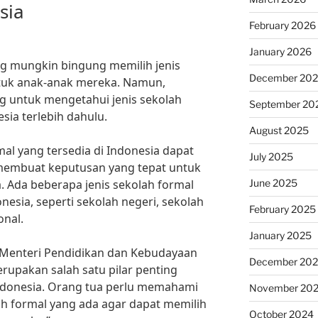
sia
February 2026
January 2026
ang mungkin bingung memilih jenis
December 20
ntuk anak-anak mereka. Namun,
 untuk mengetahui jenis sekolah
September 20
sia terlebih dahulu.
August 2025
al yang tersedia di Indonesia dapat
July 2025
embuat keputusan yang tepat untuk
June 2025
 Ada beberapa jenis sekolah formal
nesia, seperti sekolah negeri, sekolah
February 2025
onal.
January 2025
 Menteri Pendidikan dan Kebudayaan
December 20
rupakan salah satu pilar penting
Indonesia. Orang tua perlu memahami
November 20
ah formal yang ada agar dapat memilih
October 2024