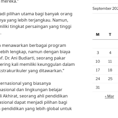
 mereka.”
September 20
adi pilihan utama bagi banyak orang
nya yang lebih terjangkau. Namun,
iliki tingkat persaingan yang tinggi
.
M
T
ta menawarkan berbagai program
 lebih lengkap, namun dengan biaya
3
4
f. Dr. Ani Budiarti, seorang pakar
10
11
sering kali memiliki keunggulan dalam
17
18
kstrakurikuler yang ditawarkan.”
24
25
nternasional yang biasanya
31
asional dan lingkungan belajar
i Akhirat, seorang ahli pendidikan
« Mar
asional dapat menjadi pilihan bagi
pendidikan yang lebih global untuk