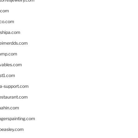
s.com
ico.com
shipa.com
eimerdds.com
camp.com
ivables.com
st1.com
la-support.com
estaurant.com
uahin.com
erspainting.com
beasley.com