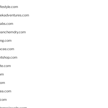
ifestyle.com
eekadventures.com
labs.com
leanchemdry.com
ing.com
acee.com
ntshop.com
te.com
om
com
ea.com
.com
torresjewelry.com