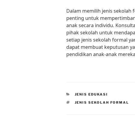
Dalam memilih jenis sekolah f
penting untuk mempertimban
anak secara individu. Konsult
pihak sekolah untuk mendapat
setiap jenis sekolah formal y
dapat membuat keputusan ya
pendidikan anak-anak mereka
CATEGORIES
JENIS EDUKASI
TAGS
JENIS SEKOLAH FORMAL
Post