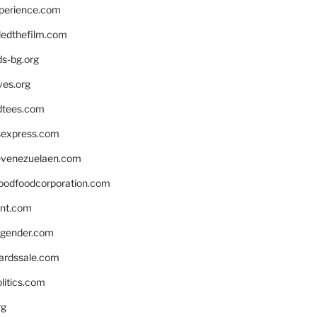
xperience.com
edthefilm.com
ds-bg.org
ves.org
tees.com
rsexpress.com
venezuelaen.com
oodfoodcorporation.com
nnt.com
gender.com
ardssale.com
litics.com
rg