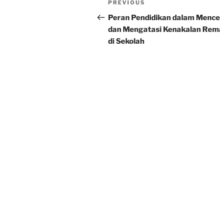
Previous
PREVIOUS
navigation
Post
Peran Pendidikan dalam Menc
dan Mengatasi Kenakalan Rem
di Sekolah