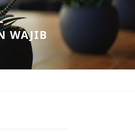
–
N WAJIB