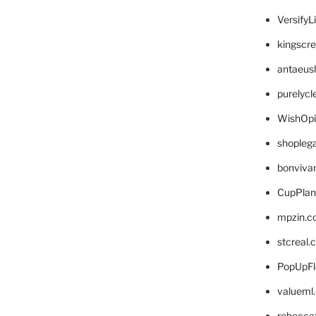
VersifyL
kingscr
antaeus
purelyc
WishOp
shopleg
bonviva
CupPlan
mpzin.c
stcreal.
PopUpFl
valueml
rebecca