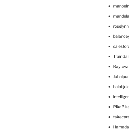
manoel
mandelae
roselyn
balance
salesfo
TrainG
Baytown
Jabalpu
halobjd
intellig
PikaPik
takecar
Hamada