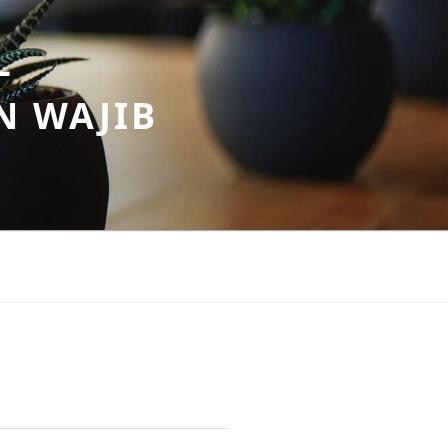
–
N WAJIB