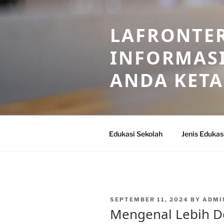
Skip
to
LAFRONTE
content
INFORMASI
ANDA KET
Edukasi Sekolah
Jenis Edukas
POSTED
SEPTEMBER 11, 2024
BY
ADMI
ON
Mengenal Lebih D