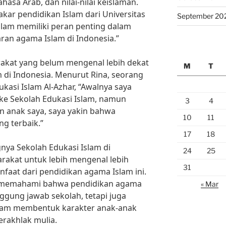
asa Arab, dan nilai-nilai keislaman.
kar pendidikan Islam dari Universitas
September 20
Islam memiliki peran penting dalam
an agama Islam di Indonesia.”
kat yang belum mengenal lebih dekat
M
T
m di Indonesia. Menurut Rina, seorang
kasi Islam Al-Azhar, “Awalnya saya
e Sekolah Edukasi Islam, namun
3
4
n anak saya, saya yakin bahwa
10
11
g terbaik.”
17
18
a Sekolah Edukasi Islam di
24
25
arakat untuk lebih mengenal lebih
31
faat dari pendidikan agama Islam ini.
us memahami bahwa pendidikan agama
« Mar
ggung jawab sekolah, tetapi juga
lam membentuk karakter anak-anak
erakhlak mulia.