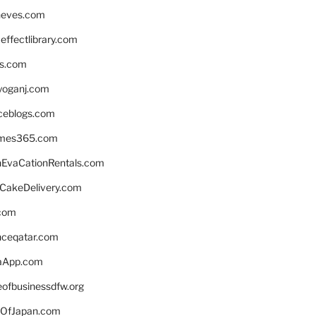
neves.com
ffectlibrary.com
ns.com
yoganj.com
rceblogs.com
ames365.com
EvaCationRentals.com
rCakeDelivery.com
.com
enceqatar.com
aApp.com
eofbusinessdfw.org
OfJapan.com