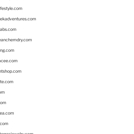
ifestyle.com
eekadventures.com
labs.com
leanchemdry.com
ing.com
acee.com
ntshop.com
te.com
om
com
ea.com
.com
torresjewelry.com