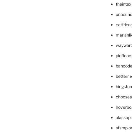
theinte
unbound
catfrien
marianli
wayward
pidfloo
bancode
betterm
hingsto
choosea
hoverbo
alaskapo
stsmp.o