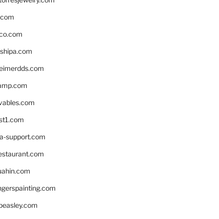
s.com
ico.com
shipa.com
eimerdds.com
camp.com
ivables.com
st1.com
la-support.com
estaurant.com
uahin.com
erspainting.com
beasley.com