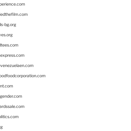
xperience.com
edthefilm.com
ds-bg.org
ves.org
tees.com
rsexpress.com
venezuelaen.com
oodfoodcorporation.com
nnt.com
gender.com
ardssale.com
litics.com
rg