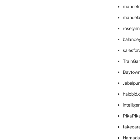
manoel
mandelae
roselyn
balance
salesfo
TrainG
Baytown
Jabalpu
halobjd
intellig
PikaPik
takecar
Hamada