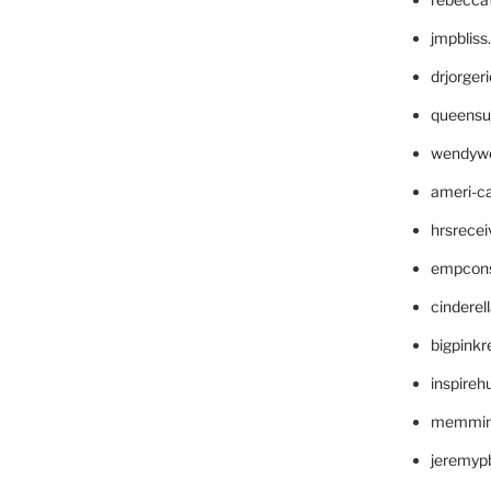
jmpblis
drjorger
queensu
wendyw
ameri-
hrsrece
empcon
cinderel
bigpinkr
inspireh
memming
jeremyp