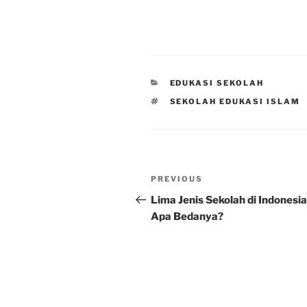
CATEGORIES
EDUKASI SEKOLAH
TAGS
SEKOLAH EDUKASI ISLAM
Post
Previous
PREVIOUS
navigation
Post
Lima Jenis Sekolah di Indonesia
Apa Bedanya?