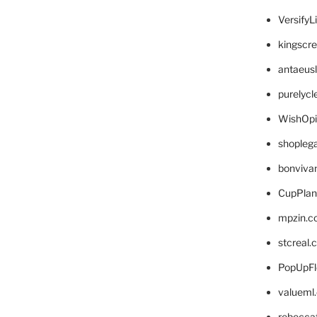
VersifyL
kingscr
antaeus
purelyc
WishOp
shopleg
bonviva
CupPlan
mpzin.c
stcreal.
PopUpFl
valueml
rebecca