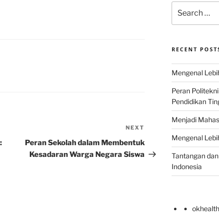
Search
for:
RECENT POST
Mengenal Lebih
Peran Politekn
Pendidikan Ting
Menjadi Mahas
NEXT
Next
Mengenal Lebih
Post
:
Peran Sekolah dalam Membentuk
Kesadaran Warga Negara Siswa
Tantangan dan 
Indonesia
okhealt