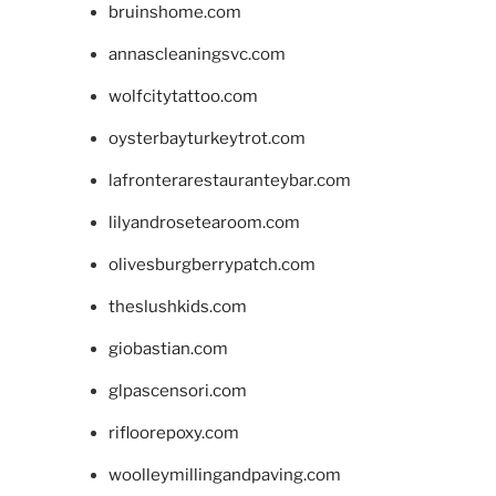
bruinshome.com
annascleaningsvc.com
wolfcitytattoo.com
oysterbayturkeytrot.com
lafronterarestauranteybar.com
lilyandrosetearoom.com
olivesburgberrypatch.com
theslushkids.com
giobastian.com
glpascensori.com
rifloorepoxy.com
woolleymillingandpaving.com