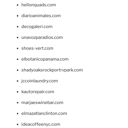
hellonquads.com
diarioanimales.com
decogaleri.com
unavozparadios.com
shoes-vert.com
elbotanicopanama.com
shadyoaksrockportrvpark.com
jccoinlaundry.com
kautorepair.com
marjaeswinebar.com
elmazatlanclinton.com
ideacoffeenyc.com