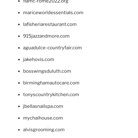
fiamc-rome2022.org
mariceworldessentials.com
lafisheriarestaurant.com
915jazzandmore.com
aguadulce-countryfair.com
jakehovis.com
bosswingsduluth.com
birminghamautocare.com
tonyscountrykitchen.com
jbellasnailspa.com
mychaihouse.com
alvisgrooming.com