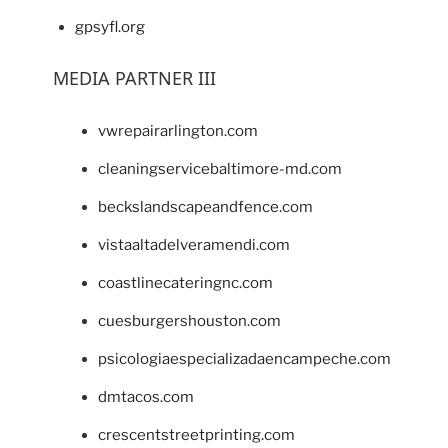
gpsyfl.org
MEDIA PARTNER III
vwrepairarlington.com
cleaningservicebaltimore-md.com
beckslandscapeandfence.com
vistaaltadelveramendi.com
coastlinecateringnc.com
cuesburgershouston.com
psicologiaespecializadaencampeche.com
dmtacos.com
crescentstreetprinting.com