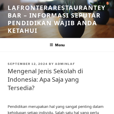
Skip
LAFRONTERARESTAURANTEY
to
BAR – INFORMASI SEPUTAR
content
PENDIDIKAN WAJIB ANDA
KETAHUI
Menu
POSTED
SEPTEMBER 12, 2024
BY
ADMINLAF
ON
Mengenal Jenis Sekolah di
Indonesia: Apa Saja yang
Tersedia?
Pendidikan merupakan hal yang sangat penting dalam
kehidupan setiap individu. Salah satu hal yang perlu