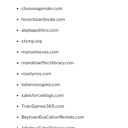
chooseagender.com
hoverboardssale.com
alaskapolitics.com
stsmp.org
manoelneves.com
mandelaeffectlibrary.com
roselynns.com
balanceyoganj.com
salesforceblogs.com
TrainGames365.com
BaytownEvaCationRentals.com
JabalpurCakeDelivery.com