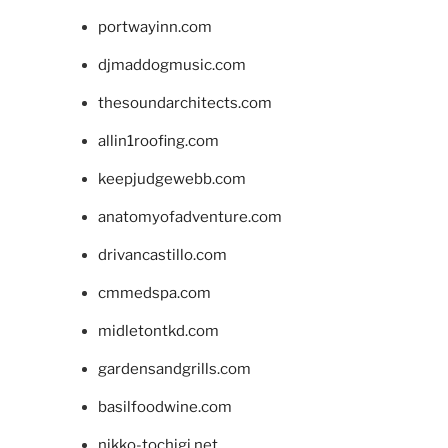
portwayinn.com
djmaddogmusic.com
thesoundarchitects.com
allin1roofing.com
keepjudgewebb.com
anatomyofadventure.com
drivancastillo.com
cmmedspa.com
midletontkd.com
gardensandgrills.com
basilfoodwine.com
nikko-tochigi.net