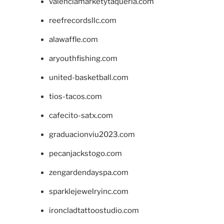
valenciamarketytaqueria.com
reefrecordsllc.com
alawaffle.com
aryouthfishing.com
united-basketball.com
tios-tacos.com
cafecito-satx.com
graduacionviu2023.com
pecanjackstogo.com
zengardendayspa.com
sparklejewelryinc.com
ironcladtattoostudio.com