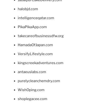
halobjd.com
intelligenceqatar.com
PikaPikaApp.com
takecareofbusinessdfw.org
HamadaOfJapan.com
VersifyLifestyle.com
kingscreekadventures.com
antaeuslabs.com
purelycleanchemdry.com
WishOping.com
shoplegacee.com