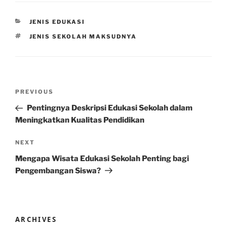
CATEGORIES
JENIS EDUKASI
TAGS
JENIS SEKOLAH MAKSUDNYA
Post
Previous
PREVIOUS
navigation
Post
Pentingnya Deskripsi Edukasi Sekolah dalam
Meningkatkan Kualitas Pendidikan
Next
NEXT
Post
Mengapa Wisata Edukasi Sekolah Penting bagi
Pengembangan Siswa?
ARCHIVES