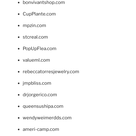
bonvivantshop.com
CupPlante.com
mpzin.com
stcreal.com
PopUpFlea.com
valueml.com
rebeccatorresjewelry.com
jmpbliss.com
drjorgerico.com
queensushipa.com
wendyweimerdds.com
ameri-camp.com