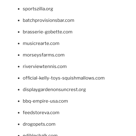
sportszilla.org
batchprovisionsbar.com
brasserie-gobette.com
musicrearte.com
morseysfarms.com
riverviewtennis.com
official-kelly-toys-squishmallows.com
displaygardenonsuncrest.org
bbq-empire-usa.com
feedstoreva.com
drogopets.com
ediblechalk.com