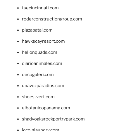
tsecincinnati.com
roderconstructiongroup.com
plazabatai.com
hawkscayresort.com
hellonquads.com
diarioanimales.com
decogaleri.com
unavozparadios.com
shoes-vert.com
elbotanicopanama.com
shadyoaksrockportrvpark.com
jccoinlaundry.com