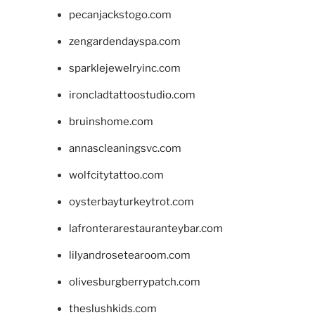
pecanjackstogo.com
zengardendayspa.com
sparklejewelryinc.com
ironcladtattoostudio.com
bruinshome.com
annascleaningsvc.com
wolfcitytattoo.com
oysterbayturkeytrot.com
lafronterarestauranteybar.com
lilyandrosetearoom.com
olivesburgberrypatch.com
theslushkids.com