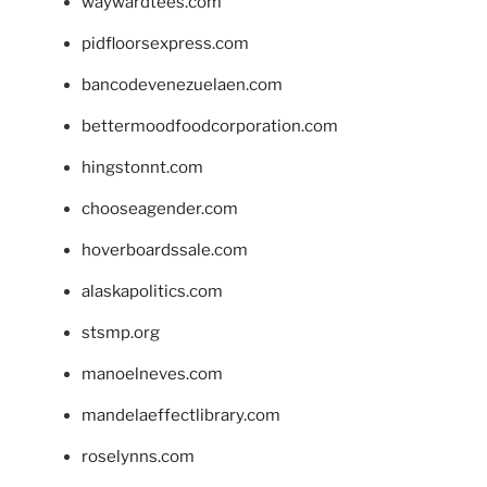
waywardtees.com
pidfloorsexpress.com
bancodevenezuelaen.com
bettermoodfoodcorporation.com
hingstonnt.com
chooseagender.com
hoverboardssale.com
alaskapolitics.com
stsmp.org
manoelneves.com
mandelaeffectlibrary.com
roselynns.com