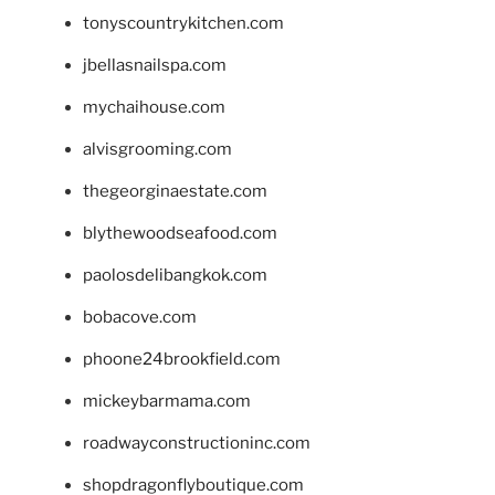
tonyscountrykitchen.com
jbellasnailspa.com
mychaihouse.com
alvisgrooming.com
thegeorginaestate.com
blythewoodseafood.com
paolosdelibangkok.com
bobacove.com
phoone24brookfield.com
mickeybarmama.com
roadwayconstructioninc.com
shopdragonflyboutique.com