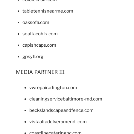
tabletennisnearme.com
oaksofa.com
soultacohtx.com
capishcaps.com
gpsyfl.org
MEDIA PARTNER III
vwrepairarlington.com
cleaningservicebaltimore-md.com
beckslandscapeandfence.com
vistaaltadelveramendi.com
coastlinecateringnc.com