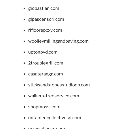
giobastian.com
glpascensori.com
rifloorepoxy.com
woolleymillingandpaving.com
uptonpvd.com
2troublegrill.com
casateranga.com
sticksandstonesstudiooh.com
walkers-treeservice.com
shopmossi.com
untamedcollectivesd.com
mxpwellness.com