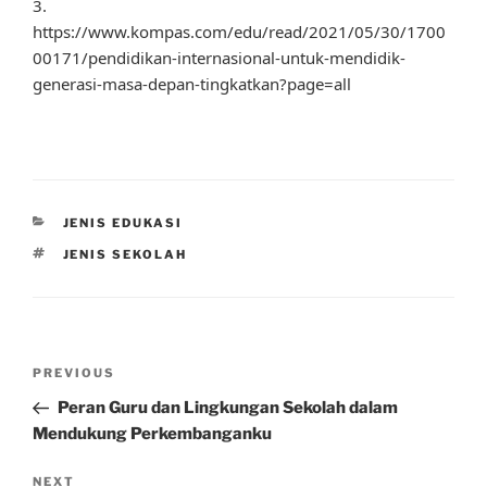
3.
https://www.kompas.com/edu/read/2021/05/30/1700
00171/pendidikan-internasional-untuk-mendidik-
generasi-masa-depan-tingkatkan?page=all
CATEGORIES
JENIS EDUKASI
TAGS
JENIS SEKOLAH
Post
Previous
PREVIOUS
navigation
Post
Peran Guru dan Lingkungan Sekolah dalam
Mendukung Perkembanganku
Next
NEXT