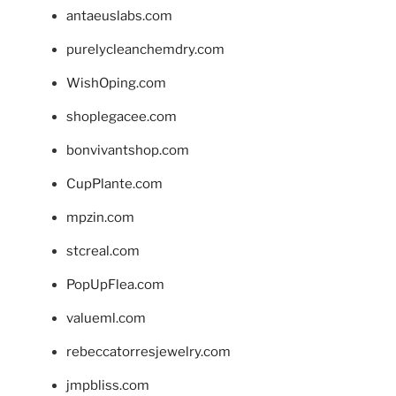
antaeuslabs.com
purelycleanchemdry.com
WishOping.com
shoplegacee.com
bonvivantshop.com
CupPlante.com
mpzin.com
stcreal.com
PopUpFlea.com
valueml.com
rebeccatorresjewelry.com
jmpbliss.com