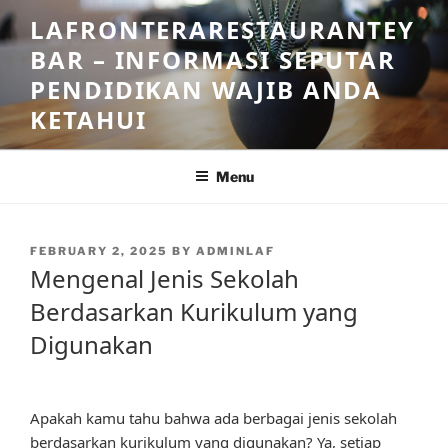
Skip
LAFRONTERARESTAURANTEY
to
BAR – INFORMASI SEPUTAR
content
PENDIDIKAN WAJIB ANDA
KETAHUI
Menu
POSTED
FEBRUARY 2, 2025
BY
ADMINLAF
ON
Mengenal Jenis Sekolah
Berdasarkan Kurikulum yang
Digunakan
Apakah kamu tahu bahwa ada berbagai jenis sekolah
berdasarkan kurikulum yang digunakan? Ya, setiap