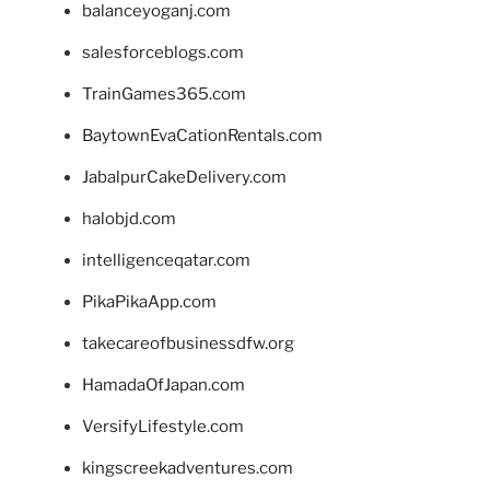
balanceyoganj.com
salesforceblogs.com
TrainGames365.com
BaytownEvaCationRentals.com
JabalpurCakeDelivery.com
halobjd.com
intelligenceqatar.com
PikaPikaApp.com
takecareofbusinessdfw.org
HamadaOfJapan.com
VersifyLifestyle.com
kingscreekadventures.com