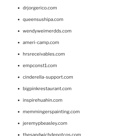
drjorgerico.com
queensushipa.com
wendyweimerdds.com
ameri-camp.com
hrsreceivables.com
empconst1.com
cinderella-support.com
bigpinkrestaurant.com
inspirehuahin.com
memmingerspainting.com
jeremypbeasley.com
thesandwichdepotcos.com