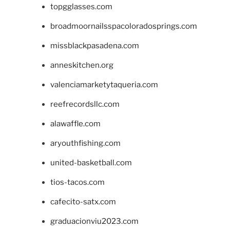
topgglasses.com
broadmoornailsspacoloradosprings.com
missblackpasadena.com
anneskitchen.org
valenciamarketytaqueria.com
reefrecordsllc.com
alawaffle.com
aryouthfishing.com
united-basketball.com
tios-tacos.com
cafecito-satx.com
graduacionviu2023.com