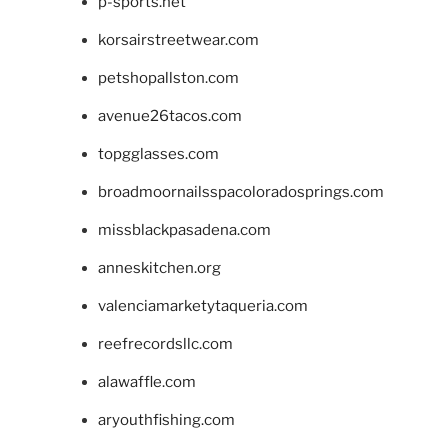
p-sports.net
korsairstreetwear.com
petshopallston.com
avenue26tacos.com
topgglasses.com
broadmoornailsspacoloradosprings.com
missblackpasadena.com
anneskitchen.org
valenciamarketytaqueria.com
reefrecordsllc.com
alawaffle.com
aryouthfishing.com