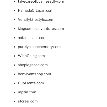
takecareofbusinessdfw.org
HamadaOfJapan.com
VersifyLifestyle.com
kingscreekadventures.com
antaeuslabs.com
purelycleanchemdry.com
WishOping.com
shoplegacee.com
bonvivantshop.com
CupPlante.com
mpzin.com
stcreal.com