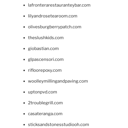
lafronterarestauranteybar.com
lilyandrosetearoom.com
olivesburgberrypatch.com
theslushkids.com
giobastian.com
glpascensori.com
rifloorepoxy.com
woolleymillingandpaving.com
uptonpvd.com
2troublegrill.com
casateranga.com
sticksandstonesstudiooh.com