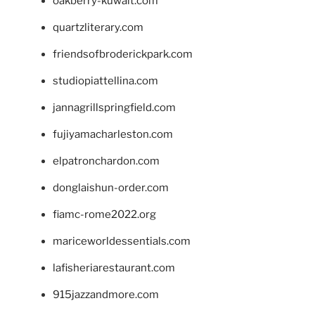
oakberry-kuwait.com
quartzliterary.com
friendsofbroderickpark.com
studiopiattellina.com
jannagrillspringfield.com
fujiyamacharleston.com
elpatronchardon.com
donglaishun-order.com
fiamc-rome2022.org
mariceworldessentials.com
lafisheriarestaurant.com
915jazzandmore.com