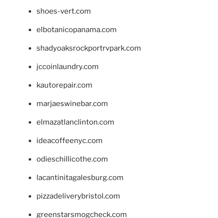
shoes-vert.com
elbotanicopanama.com
shadyoaksrockportrvpark.com
jccoinlaundry.com
kautorepair.com
marjaeswinebar.com
elmazatlanclinton.com
ideacoffeenyc.com
odieschillicothe.com
lacantinitagalesburg.com
pizzadeliverybristol.com
greenstarsmogcheck.com