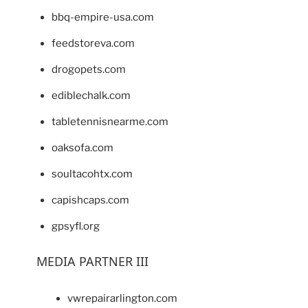
bbq-empire-usa.com
feedstoreva.com
drogopets.com
ediblechalk.com
tabletennisnearme.com
oaksofa.com
soultacohtx.com
capishcaps.com
gpsyfl.org
MEDIA PARTNER III
vwrepairarlington.com