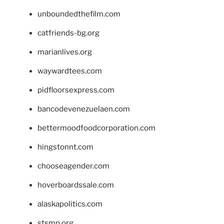
unboundedthefilm.com
catfriends-bg.org
marianlives.org
waywardtees.com
pidfloorsexpress.com
bancodevenezuelaen.com
bettermoodfoodcorporation.com
hingstonnt.com
chooseagender.com
hoverboardssale.com
alaskapolitics.com
stsmp.org