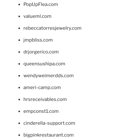
PopUpFlea.com
valueml.com
rebeccatorresjewelry.com
jmpbliss.com
drjorgerico.com
queensushipa.com
wendyweimerdds.com
ameri-camp.com
hrsreceivables.com
empconst1.com
cinderella-support.com
bigpinkrestaurant.com