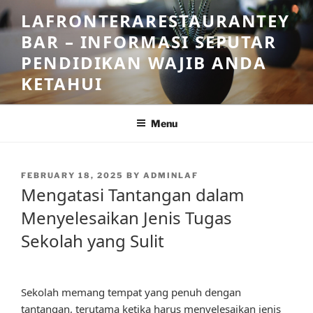
Skip
LAFRONTERARESTAURANTEY
to
BAR – INFORMASI SEPUTAR
content
PENDIDIKAN WAJIB ANDA
KETAHUI
Menu
POSTED
FEBRUARY 18, 2025
BY
ADMINLAF
ON
Mengatasi Tantangan dalam
Menyelesaikan Jenis Tugas
Sekolah yang Sulit
Sekolah memang tempat yang penuh dengan
tantangan, terutama ketika harus menyelesaikan jenis