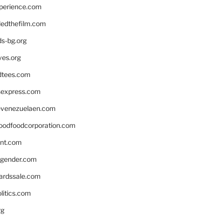
xperience.com
edthefilm.com
ds-bg.org
ves.org
tees.com
rsexpress.com
venezuelaen.com
oodfoodcorporation.com
nnt.com
gender.com
ardssale.com
litics.com
rg