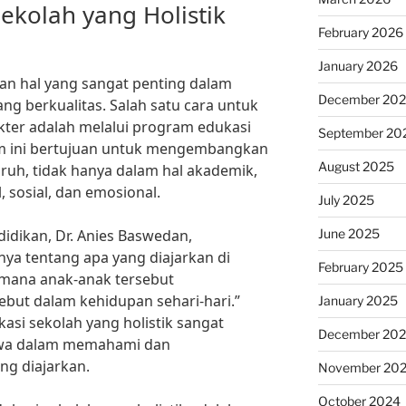
ekolah yang Holistik
February 2026
January 2026
an hal yang sangat penting dalam
December 20
 berkualitas. Salah satu cara untuk
er adalah melalui program edukasi
September 20
ram ini bertujuan untuk mengembangkan
August 2025
ruh, tidak hanya dalam hal akademik,
, sosial, dan emosional.
July 2025
June 2025
idikan, Dr. Anies Baswedan,
nya tentang apa yang diajarkan di
February 2025
aimana anak-anak tersebut
sebut dalam kehidupan sehari-hari.”
January 2025
asi sekolah yang holistik sangat
December 20
swa dalam memahami dan
ang diajarkan.
November 20
October 2024