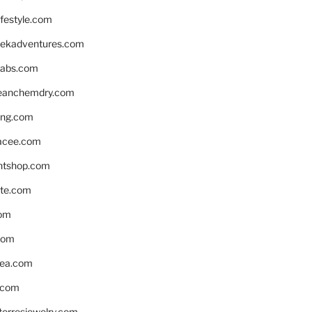
ifestyle.com
eekadventures.com
labs.com
leanchemdry.com
ing.com
acee.com
ntshop.com
te.com
om
com
ea.com
.com
torresjewelry.com