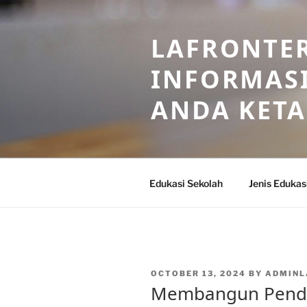
Skip
to
LAFRONTE
content
INFORMASI
ANDA KET
Edukasi Sekolah
Jenis Edukas
POSTED
OCTOBER 13, 2024
BY
ADMINL
ON
Membangun Pendid