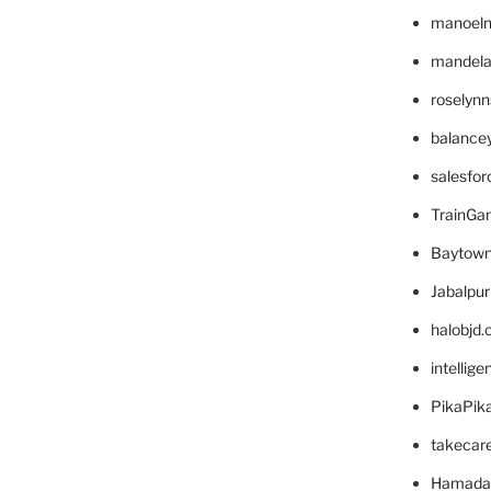
manoel
mandelae
roselyn
balance
salesfo
TrainG
Baytown
Jabalpu
halobjd
intellig
PikaPik
takecar
Hamada