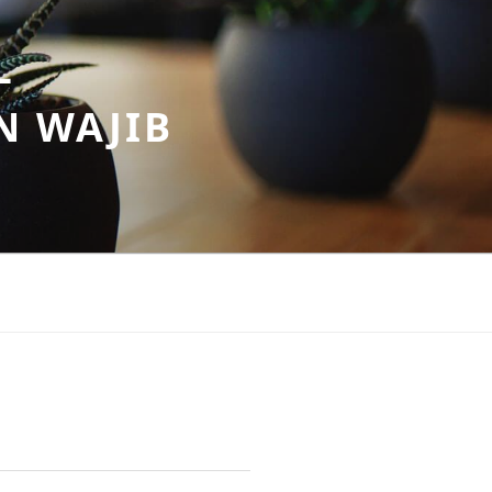
–
N WAJIB