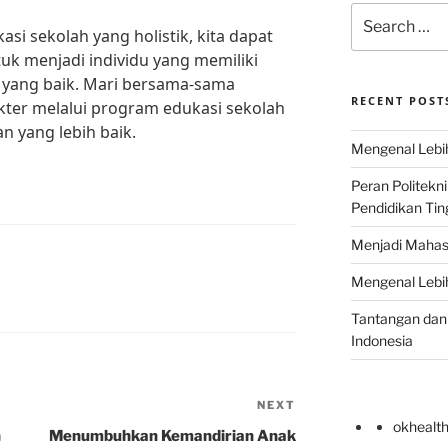
Search
i sekolah yang holistik, kita dapat
for:
k menjadi individu yang memiliki
 yang baik. Mari bersama-sama
RECENT POST
er melalui program edukasi sekolah
n yang lebih baik.
Mengenal Lebih
Peran Politekn
Pendidikan Ting
Menjadi Mahas
Mengenal Lebih
Tantangan dan 
Indonesia
NEXT
Next
okhealt
Post
n
Menumbuhkan Kemandirian Anak