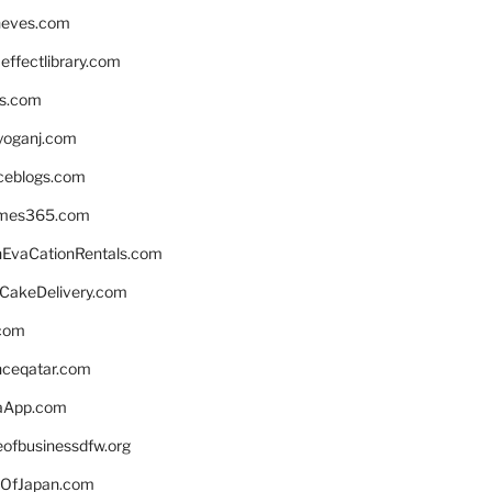
neves.com
ffectlibrary.com
ns.com
yoganj.com
rceblogs.com
ames365.com
EvaCationRentals.com
rCakeDelivery.com
.com
enceqatar.com
aApp.com
eofbusinessdfw.org
OfJapan.com