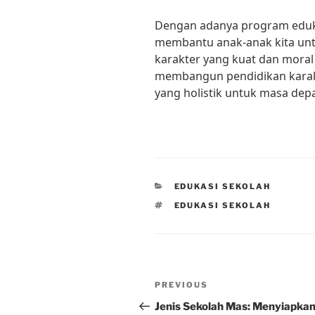
Dengan adanya program edukas
membantu anak-anak kita untu
karakter yang kuat dan moral
membangun pendidikan karakt
yang holistik untuk masa depa
CATEGORIES
EDUKASI SEKOLAH
TAGS
EDUKASI SEKOLAH
Post
Previous
PREVIOUS
navigation
Post
Jenis Sekolah Mas: Menyiapka