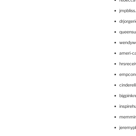
jmpblis
drjorger
queensu
wendyw
ameri-
hrsrece
empcon
cinderel
bigpinkr
inspireh
memming
jeremyp