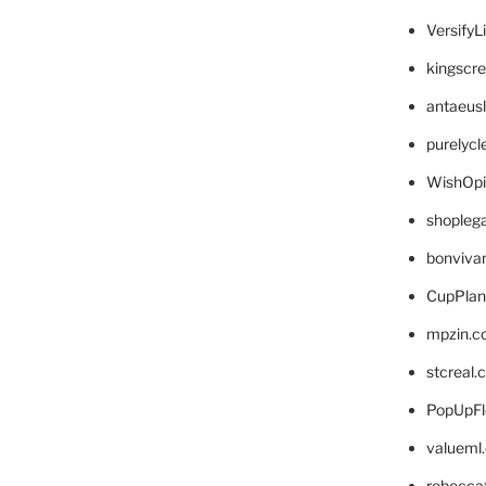
VersifyL
kingscr
antaeus
purelyc
WishOp
shopleg
bonviva
CupPlan
mpzin.c
stcreal.
PopUpFl
valueml
rebecca