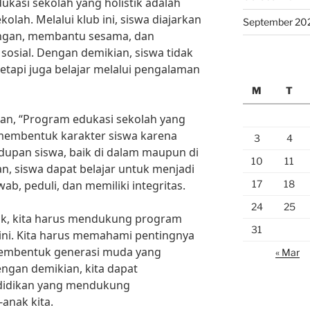
ukasi sekolah yang holistik adalah
olah. Melalui klub ini, siswa diajarkan
September 20
ungan, membantu sesama, dan
 sosial. Dengan demikian, siswa tidak
 tetapi juga belajar melalui pengalaman
M
T
man, “Program edukasi sekolah yang
m membentuk karakter siswa karena
3
4
dupan siswa, baik di dalam maupun di
10
11
n, siswa dapat belajar untuk menjadi
17
18
ab, peduli, dan memiliki integritas.
24
25
ik, kita harus mendukung program
31
 ini. Kita harus memahami pentingnya
membentuk generasi muda yang
« Mar
engan demikian, kita dapat
didikan yang mendukung
anak kita.