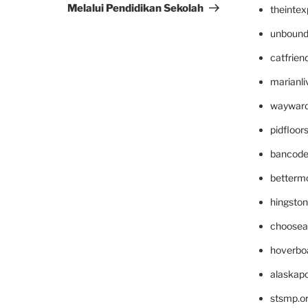
Melalui Pendidikan Sekolah
theinte
unbound
catfrien
marianli
wayward
pidfloo
bancode
betterm
hingsto
choosea
hoverbo
alaskapo
stsmp.o