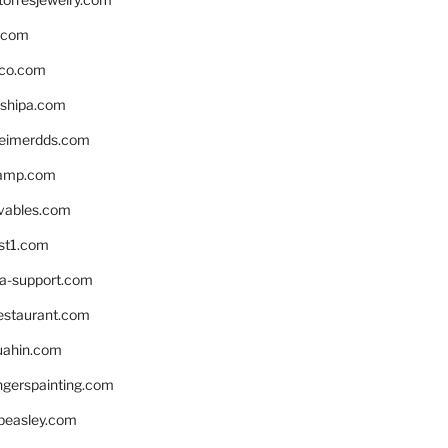
s.com
ico.com
shipa.com
eimerdds.com
camp.com
ivables.com
st1.com
la-support.com
estaurant.com
uahin.com
erspainting.com
beasley.com