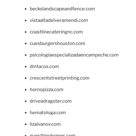
beckslandscapeandfence.com
vistaaltadelveramendi.com
coastlinecateringnc.com
cuesburgershouston.com
psicologiaespecializadaencampeche.com
dmtacos.com
crescentstreetprinting.com
hornopizza.com
driveadragster.com
hematologa.com
lizaivanov.com
guesttinyhomes.com