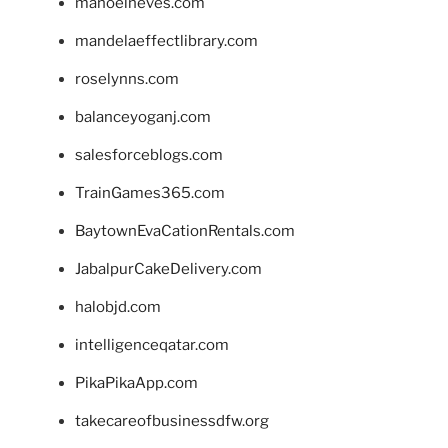
manoelneves.com
mandelaeffectlibrary.com
roselynns.com
balanceyoganj.com
salesforceblogs.com
TrainGames365.com
BaytownEvaCationRentals.com
JabalpurCakeDelivery.com
halobjd.com
intelligenceqatar.com
PikaPikaApp.com
takecareofbusinessdfw.org