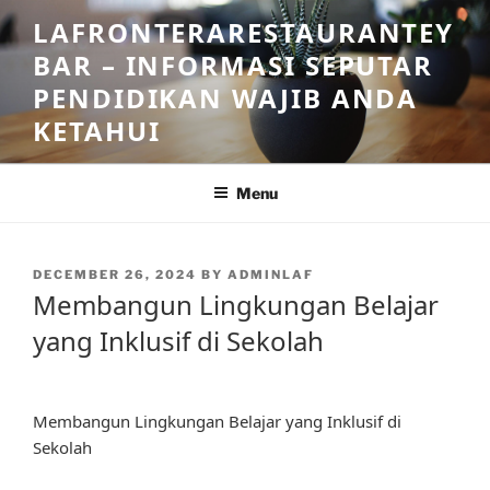
Skip
LAFRONTERARESTAURANTEY
to
BAR – INFORMASI SEPUTAR
content
PENDIDIKAN WAJIB ANDA
KETAHUI
Menu
POSTED
DECEMBER 26, 2024
BY
ADMINLAF
ON
Membangun Lingkungan Belajar
yang Inklusif di Sekolah
Membangun Lingkungan Belajar yang Inklusif di
Sekolah