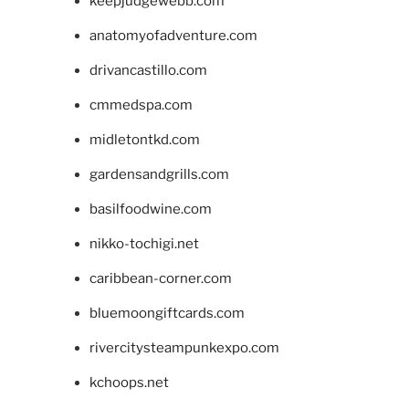
keepjudgewebb.com
anatomyofadventure.com
drivancastillo.com
cmmedspa.com
midletontkd.com
gardensandgrills.com
basilfoodwine.com
nikko-tochigi.net
caribbean-corner.com
bluemoongiftcards.com
rivercitysteampunkexpo.com
kchoops.net