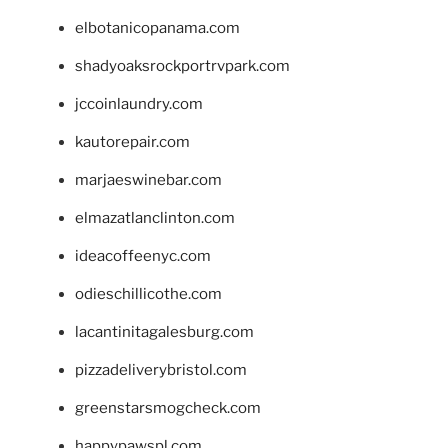
elbotanicopanama.com
shadyoaksrockportrvpark.com
jccoinlaundry.com
kautorepair.com
marjaeswinebar.com
elmazatlanclinton.com
ideacoffeenyc.com
odieschillicothe.com
lacantinitagalesburg.com
pizzadeliverybristol.com
greenstarsmogcheck.com
happypawspl.com