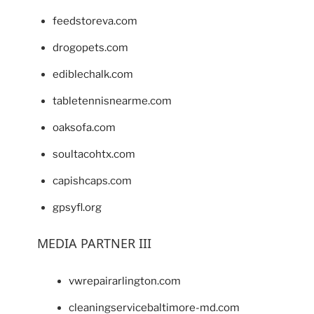
feedstoreva.com
drogopets.com
ediblechalk.com
tabletennisnearme.com
oaksofa.com
soultacohtx.com
capishcaps.com
gpsyfl.org
MEDIA PARTNER III
vwrepairarlington.com
cleaningservicebaltimore-md.com