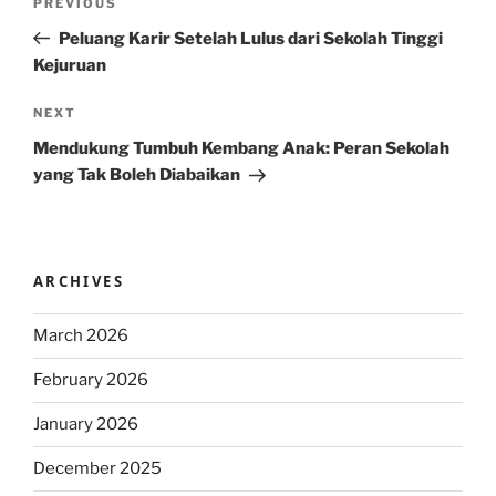
Previous
PREVIOUS
navigation
Post
Peluang Karir Setelah Lulus dari Sekolah Tinggi
Kejuruan
Next
NEXT
Post
Mendukung Tumbuh Kembang Anak: Peran Sekolah
yang Tak Boleh Diabaikan
ARCHIVES
March 2026
February 2026
January 2026
December 2025