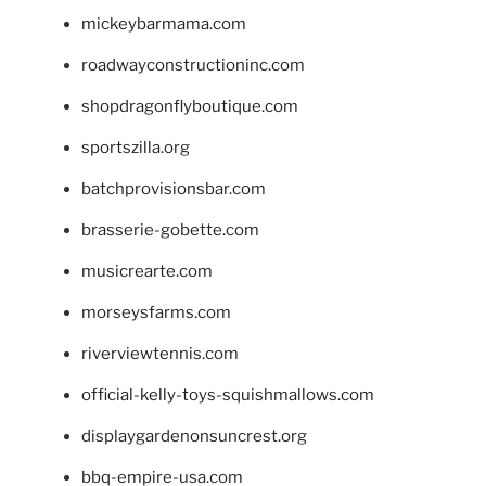
mickeybarmama.com
roadwayconstructioninc.com
shopdragonflyboutique.com
sportszilla.org
batchprovisionsbar.com
brasserie-gobette.com
musicrearte.com
morseysfarms.com
riverviewtennis.com
official-kelly-toys-squishmallows.com
displaygardenonsuncrest.org
bbq-empire-usa.com