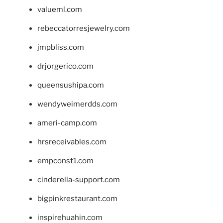
valueml.com
rebeccatorresjewelry.com
jmpbliss.com
drjorgerico.com
queensushipa.com
wendyweimerdds.com
ameri-camp.com
hrsreceivables.com
empconst1.com
cinderella-support.com
bigpinkrestaurant.com
inspirehuahin.com