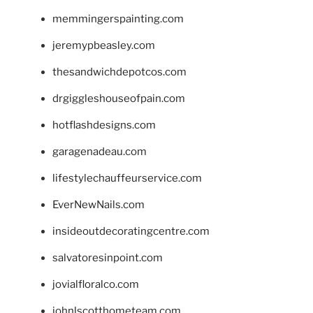
memmingerspainting.com
jeremypbeasley.com
thesandwichdepotcos.com
drgiggleshouseofpain.com
hotflashdesigns.com
garagenadeau.com
lifestylechauffeurservice.com
EverNewNails.com
insideoutdecoratingcentre.com
salvatoresinpoint.com
jovialfloralco.com
johnlscotthometeam.com