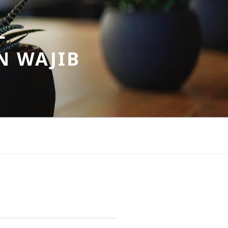
–
N WAJIB