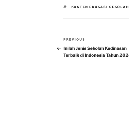
TAGS
KONTEN EDUKASI SEKOLA
Post
Previous
PREVIOUS
navigation
Post
Inilah Jenis Sekolah Kedinasan
Terbaik di Indonesia Tahun 20