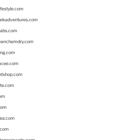
ifestyle.com
eekadventures.com
labs.com
leanchemdry.com
ing.com
acee.com
ntshop.com
te.com
om
com
ea.com
.com
torresjewelry.com