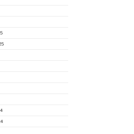
25
25
24
24