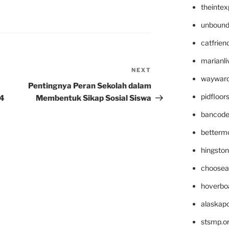
theinte
H
unbound
catfrien
marianli
NEXT
Next
wayward
Post
Pentingnya Peran Sekolah dalam
pidfloo
24
Membentuk Sikap Sosial Siswa
bancode
betterm
hingsto
choosea
hoverbo
alaskapo
stsmp.o