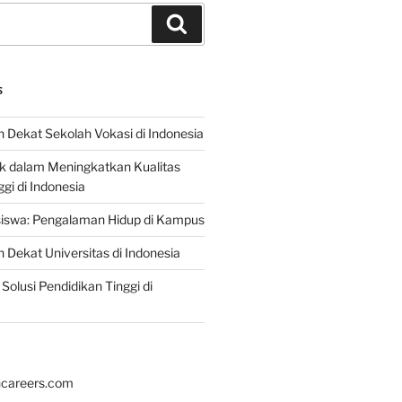
Search
S
 Dekat Sekolah Vokasi di Indonesia
ik dalam Meningkatkan Kualitas
gi di Indonesia
iswa: Pengalaman Hidup di Kampus
 Dekat Universitas di Indonesia
Solusi Pendidikan Tinggi di
hcareers.com