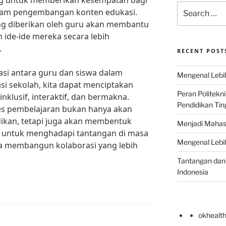
ng untuk memberikan kesempatan bagi
Search
alam pengembangan konten edukasi.
for:
g diberikan oleh guru akan membantu
ide-ide mereka secara lebih
.
RECENT POST
i antara guru dan siswa dalam
Mengenal Lebih
 sekolah, kita dapat menciptakan
Peran Politekn
inklusif, interaktif, dan bermakna.
Pendidikan Ting
es pembelajaran bukan hanya akan
dikan, tetapi juga akan membentuk
Menjadi Mahas
wa untuk menghadapi tantangan di masa
Mengenal Lebih
a membangun kolaborasi yang lebih
Tantangan dan 
Indonesia
okhealt