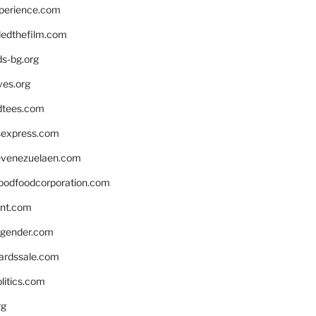
xperience.com
edthefilm.com
ds-bg.org
ves.org
tees.com
rsexpress.com
venezuelaen.com
oodfoodcorporation.com
nnt.com
gender.com
ardssale.com
litics.com
rg