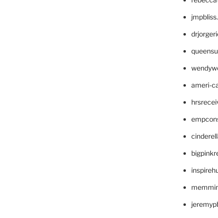
jmpblis
drjorger
queensu
wendyw
ameri-
hrsrece
empcon
cinderel
bigpinkr
inspireh
memming
jeremyp