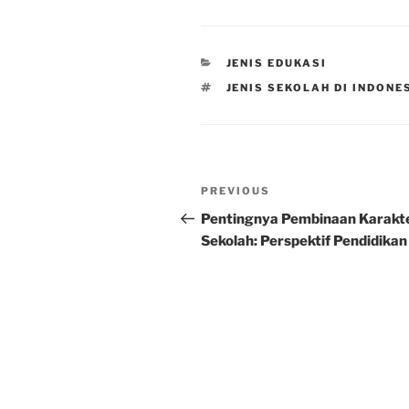
CATEGORIES
JENIS EDUKASI
TAGS
JENIS SEKOLAH DI INDONE
Post
Previous
PREVIOUS
navigation
Post
Pentingnya Pembinaan Karakte
Sekolah: Perspektif Pendidikan