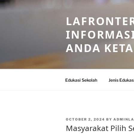
Skip
to
LAFRONTE
content
INFORMASI
ANDA KET
Edukasi Sekolah
Jenis Edukas
POSTED
OCTOBER 2, 2024
BY
ADMINL
ON
Masyarakat Pilih 