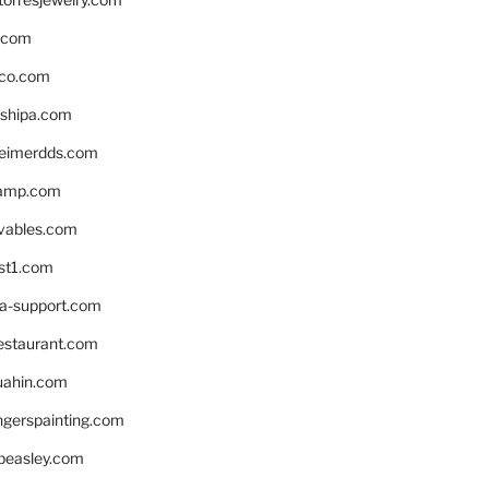
s.com
ico.com
shipa.com
eimerdds.com
camp.com
ivables.com
st1.com
la-support.com
estaurant.com
uahin.com
erspainting.com
beasley.com