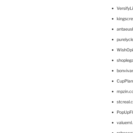
VersifyL
kingscr
antaeus
purelyc
WishOp
shopleg
bonviva
CupPlan
mpzin.c
stcreal.
PopUpFl
valueml
rebecca