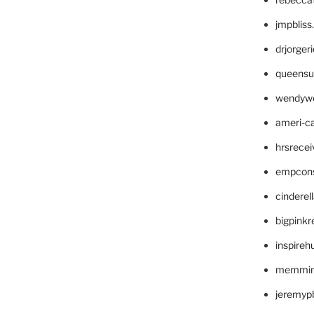
jmpblis
drjorger
queensu
wendyw
ameri-
hrsrece
empcon
cinderel
bigpinkr
inspireh
memming
jeremyp