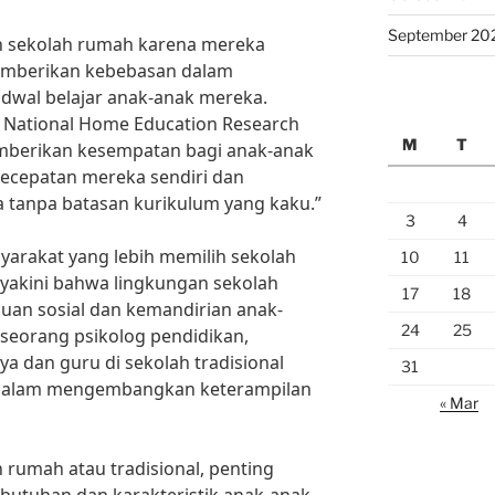
September 20
h sekolah rumah karena mereka
emberikan kebebasan dalam
dwal belajar anak-anak mereka.
ri National Home Education Research
M
T
emberikan kesempatan bagi anak-anak
kecepatan mereka sendiri dan
 tanpa batasan kurikulum yang kaku.”
3
4
syarakat yang lebih memilih sekolah
10
11
yakini bahwa lingkungan sekolah
17
18
an sosial dan kemandirian anak-
24
25
 seorang psikolog pendidikan,
a dan guru di sekolah tradisional
31
dalam mengembangkan keterampilan
« Mar
 rumah atau tradisional, penting