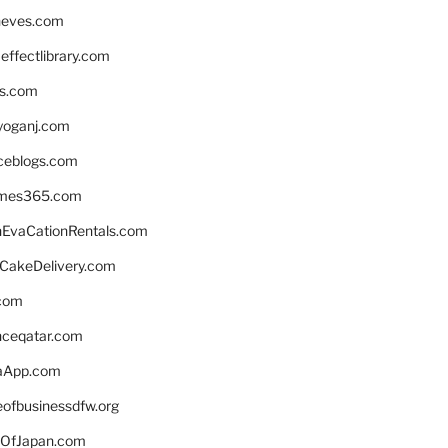
neves.com
ffectlibrary.com
ns.com
yoganj.com
rceblogs.com
ames365.com
EvaCationRentals.com
rCakeDelivery.com
.com
enceqatar.com
aApp.com
eofbusinessdfw.org
OfJapan.com