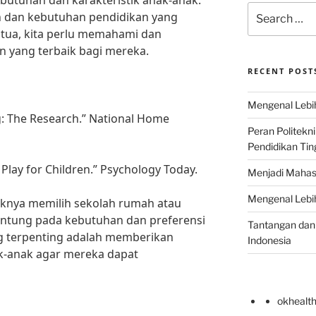
tuhan dan karakteristik anak-anak.
Search
n dan kebutuhan pendidikan yang
for:
 tua, kita perlu memahami dan
 yang terbaik bagi mereka.
RECENT POST
Mengenal Lebih
g: The Research.” National Home
Peran Politekn
Pendidikan Ting
f Play for Children.” Psychology Today.
Menjadi Mahas
Mengenal Lebih
iknya memilih sekolah rumah atau
antung pada kebutuhan dan preferensi
Tantangan dan 
g terpenting adalah memberikan
Indonesia
ak-anak agar mereka dapat
okhealt