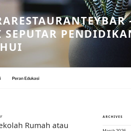
RARESTAURANTEYBAR 
 SEPUTAR PENDIDIKA
AHUI
i
Peran Edukasi
ARCHIVES
AF
Sekolah Rumah atau
March 2026