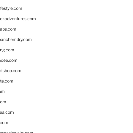
ifestyle.com
eekadventures.com
labs.com
leanchemdry.com
ing.com
acee.com
ntshop.com
te.com
om
com
ea.com
.com
torresjewelry.com