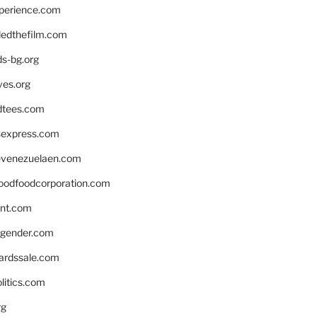
xperience.com
edthefilm.com
ds-bg.org
ves.org
tees.com
rsexpress.com
venezuelaen.com
oodfoodcorporation.com
nnt.com
gender.com
ardssale.com
litics.com
rg