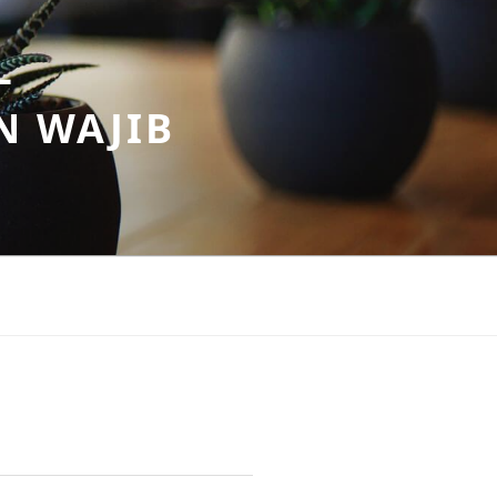
–
N WAJIB