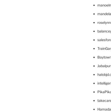
manoel
mandelae
roselyn
balance
salesfo
TrainG
Baytown
Jabalpu
halobjd
intellig
PikaPik
takecar
Hamada