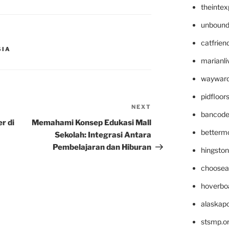
theinte
unbound
catfrien
SIA
marianli
wayward
pidfloo
NEXT
Next
bancode
Post
r di
Memahami Konsep Edukasi Mall
betterm
Sekolah: Integrasi Antara
Pembelajaran dan Hiburan
hingsto
choosea
hoverbo
alaskapo
stsmp.o