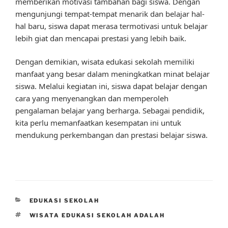
memberikan motivasi tambahan bagi siswa. Dengan
mengunjungi tempat-tempat menarik dan belajar hal-
hal baru, siswa dapat merasa termotivasi untuk belajar
lebih giat dan mencapai prestasi yang lebih baik.
Dengan demikian, wisata edukasi sekolah memiliki
manfaat yang besar dalam meningkatkan minat belajar
siswa. Melalui kegiatan ini, siswa dapat belajar dengan
cara yang menyenangkan dan memperoleh
pengalaman belajar yang berharga. Sebagai pendidik,
kita perlu memanfaatkan kesempatan ini untuk
mendukung perkembangan dan prestasi belajar siswa.
CATEGORIES
EDUKASI SEKOLAH
TAGS
WISATA EDUKASI SEKOLAH ADALAH