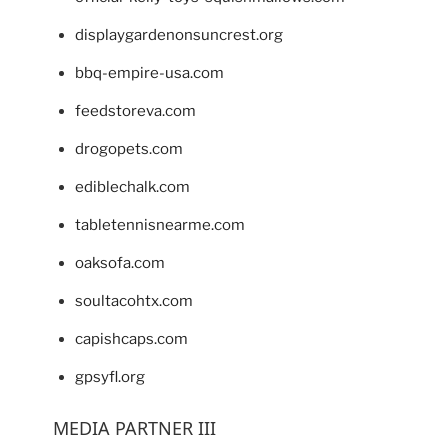
displaygardenonsuncrest.org
bbq-empire-usa.com
feedstoreva.com
drogopets.com
ediblechalk.com
tabletennisnearme.com
oaksofa.com
soultacohtx.com
capishcaps.com
gpsyfl.org
MEDIA PARTNER III