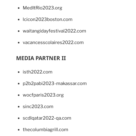
MedItRio2023.org
lcicon2023boston.com
waitangidayfestival2022.com
vacancesscolaires2022.com
MEDIA PARTNER II
isth2022.com
p2b2pabi2023-makassar.com
wocfparis2023.org
sinc2023.com
scdlqatar2022-qa.com
thecolumbiagrill.com