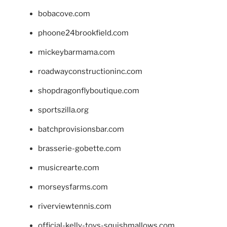
bobacove.com
phoone24brookfield.com
mickeybarmama.com
roadwayconstructioninc.com
shopdragonflyboutique.com
sportszilla.org
batchprovisionsbar.com
brasserie-gobette.com
musicrearte.com
morseysfarms.com
riverviewtennis.com
official-kelly-toys-squishmallows.com