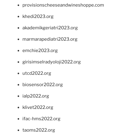
provisionscheeseandwineshoppe.com
khedi2023.org
akademikgeriatri2023.org
marmarapediatri2023.org
emchie2023.org
girisimselradyoloji2022.org
utcd2022.org
biosensor2022.org
ialp2022.org
klivet2022.org
ifac-hms2022.org
taoms2022.org