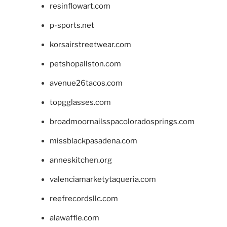
resinflowart.com
p-sports.net
korsairstreetwear.com
petshopallston.com
avenue26tacos.com
topgglasses.com
broadmoornailsspacoloradosprings.com
missblackpasadena.com
anneskitchen.org
valenciamarketytaqueria.com
reefrecordsllc.com
alawaffle.com