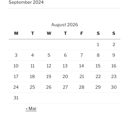
September 2024
August 2026
M
T
W
T
F
S
S
1
2
3
4
5
6
7
8
9
10
11
12
13
14
15
16
17
18
19
20
21
22
23
24
25
26
27
28
29
30
31
« Mar