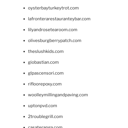
oysterbayturkeytrot.com
lafronterarestauranteybar.com
lilyandrosetearoom.com
olivesburgberrypatch.com
theslushkids.com
giobastian.com
glpascensori.com
rifloorepoxy.com
woolleymillingandpaving.com
uptonpvd.com
2troublegrill.com
casateranga.com