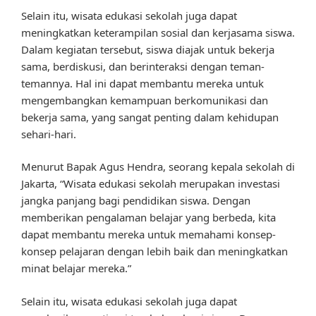
Selain itu, wisata edukasi sekolah juga dapat
meningkatkan keterampilan sosial dan kerjasama siswa.
Dalam kegiatan tersebut, siswa diajak untuk bekerja
sama, berdiskusi, dan berinteraksi dengan teman-
temannya. Hal ini dapat membantu mereka untuk
mengembangkan kemampuan berkomunikasi dan
bekerja sama, yang sangat penting dalam kehidupan
sehari-hari.
Menurut Bapak Agus Hendra, seorang kepala sekolah di
Jakarta, “Wisata edukasi sekolah merupakan investasi
jangka panjang bagi pendidikan siswa. Dengan
memberikan pengalaman belajar yang berbeda, kita
dapat membantu mereka untuk memahami konsep-
konsep pelajaran dengan lebih baik dan meningkatkan
minat belajar mereka.”
Selain itu, wisata edukasi sekolah juga dapat