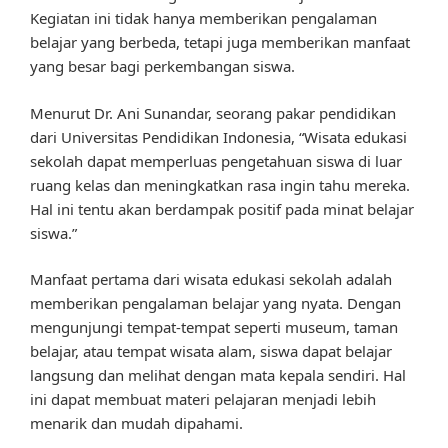
Kegiatan ini tidak hanya memberikan pengalaman
belajar yang berbeda, tetapi juga memberikan manfaat
yang besar bagi perkembangan siswa.
Menurut Dr. Ani Sunandar, seorang pakar pendidikan
dari Universitas Pendidikan Indonesia, “Wisata edukasi
sekolah dapat memperluas pengetahuan siswa di luar
ruang kelas dan meningkatkan rasa ingin tahu mereka.
Hal ini tentu akan berdampak positif pada minat belajar
siswa.”
Manfaat pertama dari wisata edukasi sekolah adalah
memberikan pengalaman belajar yang nyata. Dengan
mengunjungi tempat-tempat seperti museum, taman
belajar, atau tempat wisata alam, siswa dapat belajar
langsung dan melihat dengan mata kepala sendiri. Hal
ini dapat membuat materi pelajaran menjadi lebih
menarik dan mudah dipahami.