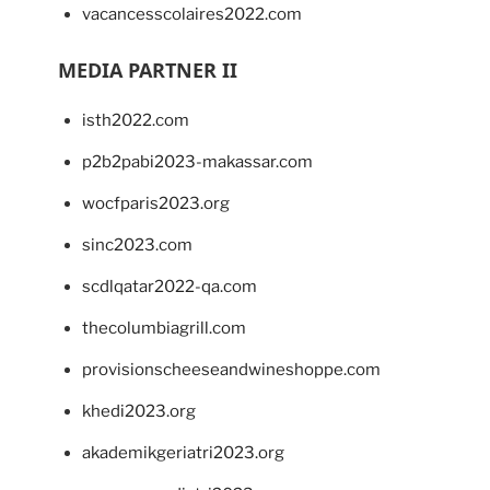
vacancesscolaires2022.com
MEDIA PARTNER II
isth2022.com
p2b2pabi2023-makassar.com
wocfparis2023.org
sinc2023.com
scdlqatar2022-qa.com
thecolumbiagrill.com
provisionscheeseandwineshoppe.com
khedi2023.org
akademikgeriatri2023.org