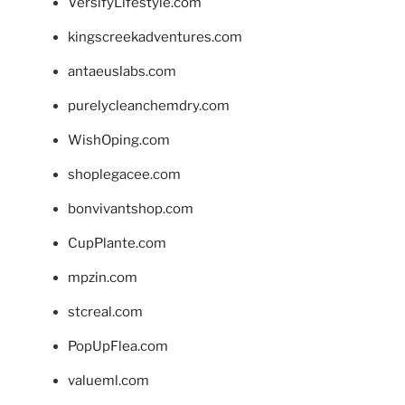
VersifyLifestyle.com
kingscreekadventures.com
antaeuslabs.com
purelycleanchemdry.com
WishOping.com
shoplegacee.com
bonvivantshop.com
CupPlante.com
mpzin.com
stcreal.com
PopUpFlea.com
valueml.com