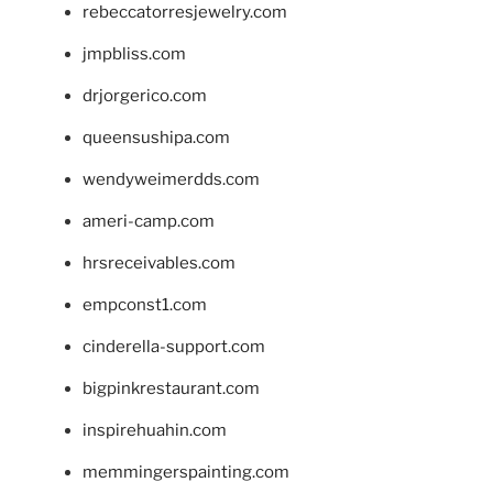
rebeccatorresjewelry.com
jmpbliss.com
drjorgerico.com
queensushipa.com
wendyweimerdds.com
ameri-camp.com
hrsreceivables.com
empconst1.com
cinderella-support.com
bigpinkrestaurant.com
inspirehuahin.com
memmingerspainting.com