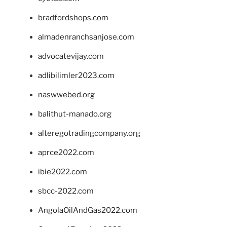
bradfordshops.com
almadenranchsanjose.com
advocatevijay.com
adlibilimler2023.com
naswwebed.org
balithut-manado.org
alteregotradingcompany.org
aprce2022.com
ibie2022.com
sbcc-2022.com
AngolaOilAndGas2022.com