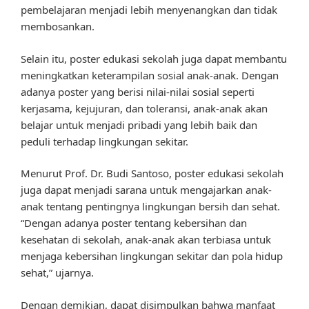
pembelajaran menjadi lebih menyenangkan dan tidak
membosankan.
Selain itu, poster edukasi sekolah juga dapat membantu
meningkatkan keterampilan sosial anak-anak. Dengan
adanya poster yang berisi nilai-nilai sosial seperti
kerjasama, kejujuran, dan toleransi, anak-anak akan
belajar untuk menjadi pribadi yang lebih baik dan
peduli terhadap lingkungan sekitar.
Menurut Prof. Dr. Budi Santoso, poster edukasi sekolah
juga dapat menjadi sarana untuk mengajarkan anak-
anak tentang pentingnya lingkungan bersih dan sehat.
“Dengan adanya poster tentang kebersihan dan
kesehatan di sekolah, anak-anak akan terbiasa untuk
menjaga kebersihan lingkungan sekitar dan pola hidup
sehat,” ujarnya.
Dengan demikian, dapat disimpulkan bahwa manfaat