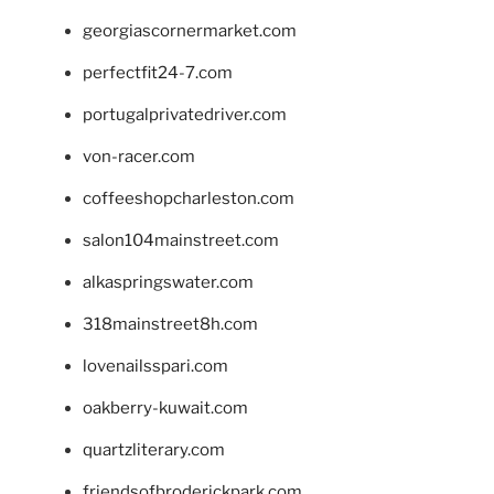
georgiascornermarket.com
perfectfit24-7.com
portugalprivatedriver.com
von-racer.com
coffeeshopcharleston.com
salon104mainstreet.com
alkaspringswater.com
318mainstreet8h.com
lovenailsspari.com
oakberry-kuwait.com
quartzliterary.com
friendsofbroderickpark.com