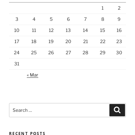
1
2
3
4
5
6
7
8
9
10
11
12
13
14
15
16
17
18
19
20
21
22
23
24
25
26
27
28
29
30
31
« Mar
Search
Search
for:
RECENT POSTS