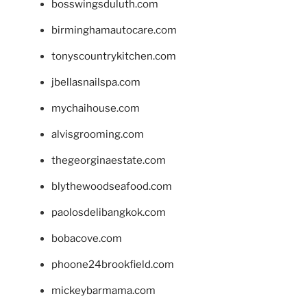
bosswingsduluth.com
birminghamautocare.com
tonyscountrykitchen.com
jbellasnailspa.com
mychaihouse.com
alvisgrooming.com
thegeorginaestate.com
blythewoodseafood.com
paolosdelibangkok.com
bobacove.com
phoone24brookfield.com
mickeybarmama.com