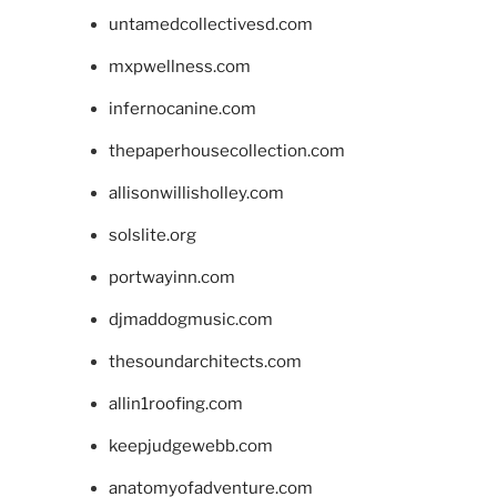
untamedcollectivesd.com
mxpwellness.com
infernocanine.com
thepaperhousecollection.com
allisonwillisholley.com
solslite.org
portwayinn.com
djmaddogmusic.com
thesoundarchitects.com
allin1roofing.com
keepjudgewebb.com
anatomyofadventure.com