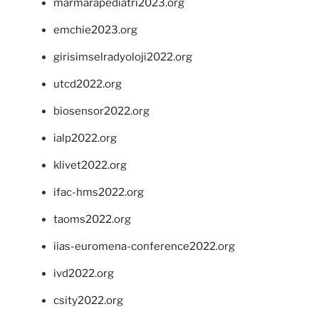
marmarapediatri2023.org
emchie2023.org
girisimselradyoloji2022.org
utcd2022.org
biosensor2022.org
ialp2022.org
klivet2022.org
ifac-hms2022.org
taoms2022.org
iias-euromena-conference2022.org
ivd2022.org
csity2022.org