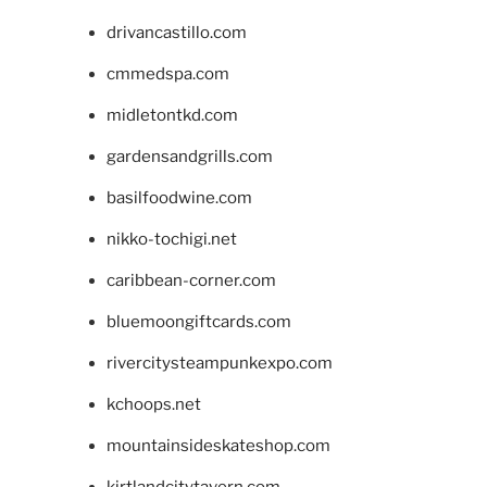
drivancastillo.com
cmmedspa.com
midletontkd.com
gardensandgrills.com
basilfoodwine.com
nikko-tochigi.net
caribbean-corner.com
bluemoongiftcards.com
rivercitysteampunkexpo.com
kchoops.net
mountainsideskateshop.com