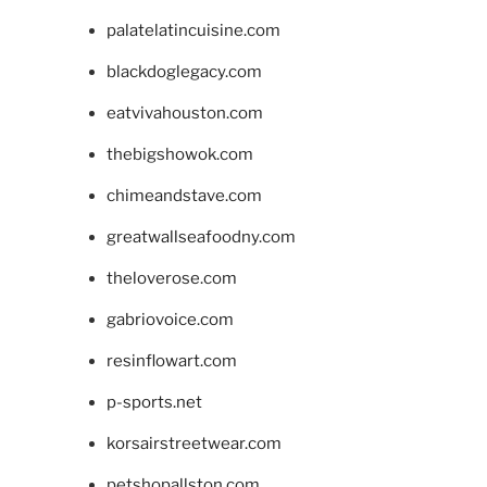
palatelatincuisine.com
blackdoglegacy.com
eatvivahouston.com
thebigshowok.com
chimeandstave.com
greatwallseafoodny.com
theloverose.com
gabriovoice.com
resinflowart.com
p-sports.net
korsairstreetwear.com
petshopallston.com