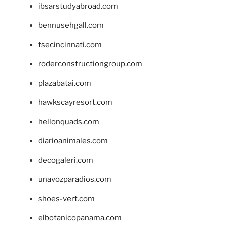
ibsarstudyabroad.com
bennusehgall.com
tsecincinnati.com
roderconstructiongroup.com
plazabatai.com
hawkscayresort.com
hellonquads.com
diarioanimales.com
decogaleri.com
unavozparadios.com
shoes-vert.com
elbotanicopanama.com